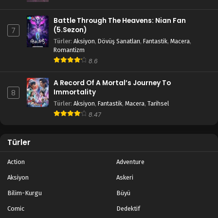
Battle Through The Heavens: Nian Fan
(5.Sezon)
7
Türler
:
Aksiyon
,
Dövüş Sanatları
,
Fantastik
,
Macera
,
Romantizm
8.6
A Record Of A Mortal’s Journey To
Immortality
8
Türler
:
Aksiyon
,
Fantastik
,
Macera
,
Tarihsel
8.47
Türler
Action
Adventure
Aksiyon
Askeri
Bilim-Kurgu
Büyü
Comic
Dedektif