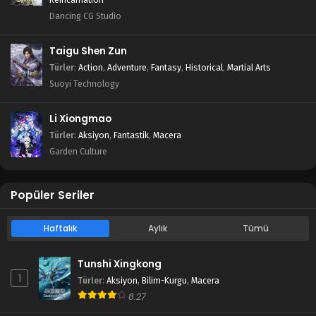
Dancing CG Studio
Taigu Shen Zun
Türler
:
Action
,
Adventure
,
Fantasy
,
Historical
,
Martial Arts
Suoyi Technology
Li Xiongmao
Türler
:
Aksiyon
,
Fantastik
,
Macera
Garden Culture
Popüler Seriler
Haftalık
Aylık
Tümü
Tunshi Xingkong
1
Türler
:
Aksiyon
,
Bilim-Kurgu
,
Macera
8.27