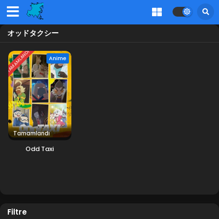
オッドタクシー
TAMAMLANDI
Anime
Tamamlandı
Odd Taxi
Filtre