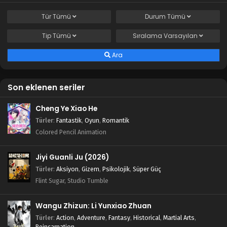
Tür
Tümü
Durum
Tümü
Tip
Tümü
Sıralama
Varsayılan
Ara
Son eklenen seriler
Cheng Ye Xiao He
Türler
:
Fantastik
,
Oyun
,
Romantik
Colored Pencil Animation
Jiyi Guanli Ju (2026)
Türler
:
Aksiyon
,
Gizem
,
Psikolojik
,
Süper Güç
Flint Sugar, Studio Tumble
Wangu Zhizun: Li Yunxiao Zhuan
Türler
:
Action
,
Adventure
,
Fantasy
,
Historical
,
Martial Arts
,
Reincarnation