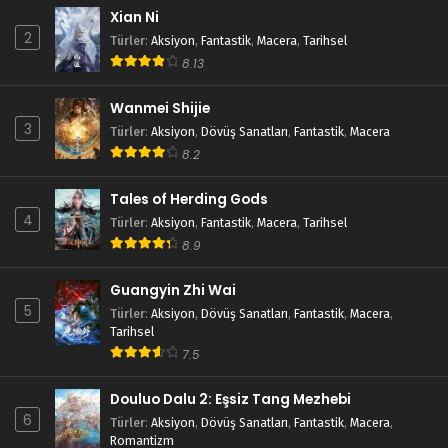
Xian Ni
2
Türler
:
Aksiyon
,
Fantastik
,
Macera
,
Tarihsel
8.13
Wanmei Shijie
3
Türler
:
Aksiyon
,
Dövüş Sanatları
,
Fantastik
,
Macera
8.2
Tales of Herding Gods
4
Türler
:
Aksiyon
,
Fantastik
,
Macera
,
Tarihsel
8.9
Guangyin Zhi Wai
5
Türler
:
Aksiyon
,
Dövüş Sanatları
,
Fantastik
,
Macera
,
Tarihsel
7.5
Douluo Dalu 2: Eşsiz Tang Mezhebi
6
Türler
:
Aksiyon
,
Dövüş Sanatları
,
Fantastik
,
Macera
,
Romantizm