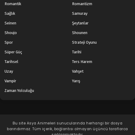
Romantik
Romantizm
Sağlık
Samuray
Seinen
Şeytanlar
Shoujo
Shounen
Spor
Strateji Oyunu
Süper Güç
Tarihi
Tarihsel
Ters Harem
Uzay
Vahşet
Vampir
Yarış
Zaman Yolculuğu
Bu site
Asya Animeleri
sunucularında herhangi bir dosya
barındırmaz. Tüm içerik, bağlantısı olmayan üçüncü taraflarca
sağlanmaktadır.