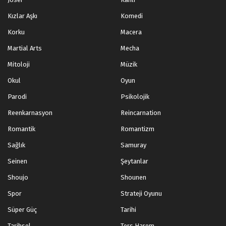
Kızlar Aşkı
Komedi
Korku
Macera
Martial Arts
Mecha
Mitoloji
Müzik
Okul
Oyun
Parodi
Psikolojik
Reenkarnasyon
Reincarnation
Romantik
Romantizm
Sağlık
Samuray
Seinen
Şeytanlar
Shoujo
Shounen
Spor
Strateji Oyunu
Süper Güç
Tarihi
Tarihsel
Ters Harem