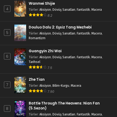
Wanmei Shijie
4
Türler
:
Aksiyon
,
Dövüş Sanatları
,
Fantastik
,
Macera
8.2
Douluo Dalu 2: Eşsiz Tang Mezhebi
5
Türler
:
Aksiyon
,
Dövüş Sanatları
,
Fantastik
,
Macera
,
Romantizm
Guangyin Zhi Wai
6
Türler
:
Aksiyon
,
Dövüş Sanatları
,
Fantastik
,
Macera
,
Tarihsel
7.5
Zhe Tian
7
Türler
:
Aksiyon
,
Bilim-Kurgu
,
Macera
7.90
Battle Through The Heavens: Nian Fan
(5.Sezon)
8
Türler
:
Aksiyon
,
Dövüş Sanatları
,
Fantastik
,
Macera
,