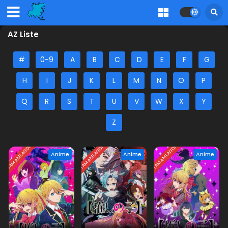
AZ Liste
#
0-9
A
B
C
D
E
F
G
H
I
J
K
L
M
N
O
P
Q
R
S
T
U
V
W
X
Y
Z
TAMAMLANDI
TAMAMLANDI
TAMAMLANDI
Anime
Anime
Anime