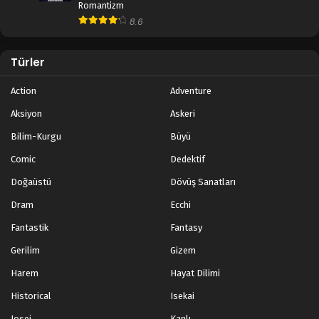
Romantizm
8.6
Türler
Action
Adventure
Aksiyon
Askeri
Bilim-Kurgu
Büyü
Comic
Dedektif
Doğaüstü
Dövüş Sanatları
Dram
Ecchi
Fantastik
Fantasy
Gerilim
Gizem
Harem
Hayat Dilimi
Historical
Isekai
Josei
Kanlı