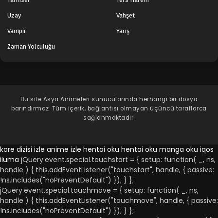
Uzay
Vahşet
Vampir
Yarış
Zaman Yolculuğu
Bu site
Asya Animeleri
sunucularında herhangi bir dosya
barındırmaz. Tüm içerik, bağlantısı olmayan üçüncü taraflarca
sağlanmaktadır.
kore dizisi izle
anime izle
hentai oku
hentai oku
manga oku
iqos
iluma
jQuery.event.special.touchstart = { setup: function( _, ns,
handle ) { this.addEventListener("touchstart", handle, { passive:
!ns.includes("noPreventDefault") }); } };
jQuery.event.special.touchmove = { setup: function( _, ns,
handle ) { this.addEventListener("touchmove", handle, { passive:
!ns.includes("noPreventDefault") }); } };