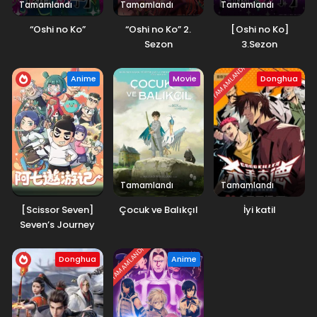
Tamamlandı
Tamamlandı
Tamamlandı
“Oshi no Ko”
“Oshi no Ko” 2.
[Oshi no Ko]
Sezon
3.Sezon
TAMAMLANDI
Anime
Movie
Donghua
Tamamlandı
Tamamlandı
[Scissor Seven]
Çocuk ve Balıkçıl
İyi katil
Seven’s Journey
TAMAMLANDI
Donghua
Anime