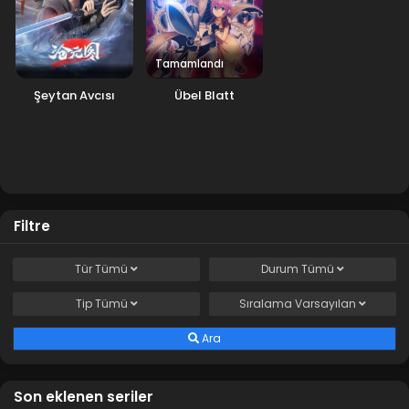
Tamamlandı
Şeytan Avcısı
Übel Blatt
Filtre
Tür
Tümü
Durum
Tümü
Tip
Tümü
Sıralama
Varsayılan
Ara
Son eklenen seriler