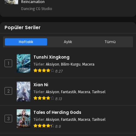
Reincarnation
Dancing CG Studio
Popüler Seriler
Haftalık
Aylık
Tümü
Tunshi Xingkong
1
Türler
:
Aksiyon
,
Bilim-Kurgu
,
Macera
8.27
Xian Ni
2
Türler
:
Aksiyon
,
Fantastik
,
Macera
,
Tarihsel
8.13
Tales of Herding Gods
3
Türler
:
Aksiyon
,
Fantastik
,
Macera
,
Tarihsel
8.9