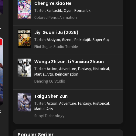
Cheng Ye Xiao He
Türler
:
Fantastik
,
Oyun
,
Romantik
Colored Pencil Animation
,
Jiyi Guanli Ju (2026)
Türler
:
Aksiyon
,
Gizem
,
Psikolojik
,
Süper Güç
a
Flint Sugar, Studio Tumble
Wangu Zhizun: Li Yunxiao Zhuan
Türler
:
Action
,
Adventure
,
Fantasy
,
Historical
,
Martial Arts
,
Reincarnation
Dancing CG Studio
Taigu Shen Zun
Türler
:
Action
,
Adventure
,
Fantasy
,
Historical
,
Martial Arts
t
Suoyi Technology
Popüler Seriler