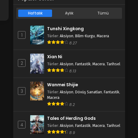
Haftalık
Aylık
Tümü
Tunshi Xingkong
1
Türler
:
Aksiyon
,
Bilim-Kurgu
,
Macera
8.27
Xian Ni
2
Türler
:
Aksiyon
,
Fantastik
,
Macera
,
Tarihsel
8.13
Wanmei Shijie
3
Türler
:
Aksiyon
,
Dövüş Sanatları
,
Fantastik
,
Macera
8.2
Tales of Herding Gods
4
Türler
:
Aksiyon
,
Fantastik
,
Macera
,
Tarihsel
8.9