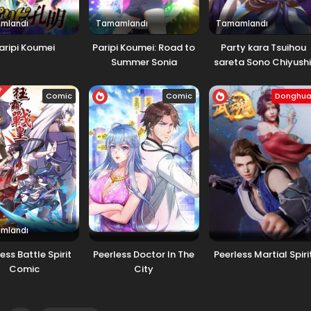
mlandı
Tamamlandı
Tamamlandı
aripi Koumei
Paripi Koumei: Road to
Party kara Tsuihou
Summer Sonia
sareta Sono Chiyushi
Jitsu wa Saikyou ni
DI
Tsuki
Comic
Comic
Donghu
mlandı
ess Battle Spirit
Peerless Doctor In The
Peerless Martial Spiri
Comic
City