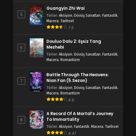
Guangyin Zhi Wai
5
Türler
:
Aksiyon
,
Dövüş Sanatları
,
Fantastik
,
Macera
,
Tarihsel
7.5
Douluo Dalu 2: Eşsiz Tang
Mezhebi
6
Türler
:
Aksiyon
,
Dövüş Sanatları
,
Fantastik
,
Macera
,
Romantizm
Battle Through The Heavens:
Nian Fan (5.Sezon)
7
Türler
:
Aksiyon
,
Dövüş Sanatları
,
Fantastik
,
Macera
,
Romantizm
8.6
A Record Of A Mortal’s Journey
To Immortality
8
Türler
:
Aksiyon
,
Fantastik
,
Macera
,
Tarihsel
8.47