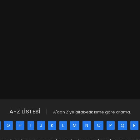
A-Z LİSTESİ
A'dan Z'ye alfabetik isme göre arama.
G
H
I
J
K
L
M
N
O
P
Q
R