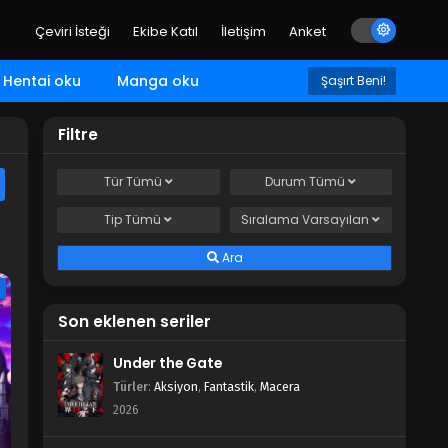
Çeviri İsteği
Ekibe Katıl
İletişim
Anket
Hentai oku
Manga oku
Şaşırt Beni!
Filtre
Tür
Tümü
Durum
Tümü
Tip
Tümü
Sıralama
Varsayılan
Ara
e
Son eklenen seriler
Under the Gate
Türler
:
Aksiyon
,
Fantastik
,
Macera
2026