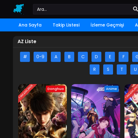
Ana Sayfa
Takip Listesi
İzleme Geçmişi
A
AZ Liste
#
0-9
A
B
C
D
E
F
R
S
T
U
TAMAMLANDI
TAMAMLAN
Donghua
Anime