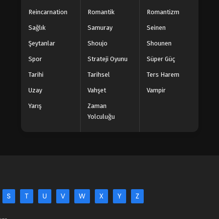
Reincarnation
Romantik
Romantizm
Sağlık
Samuray
Seinen
Şeytanlar
Shoujo
Shounen
Spor
Strateji Oyunu
Süper Güç
Tarihi
Tarihsel
Ters Harem
Uzay
Vahşet
Vampir
Yarış
Zaman
Yolculuğu
S
T
U
V
W
X
Y
Z