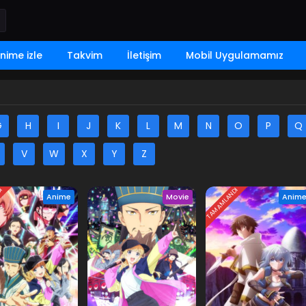
nime izle
Takvim
İletişim
Mobil Uygulamamız
G
H
I
J
K
L
M
N
O
P
Q
V
W
X
Y
Z
DI
TAMAMLANDI
Anime
Movie
Anim