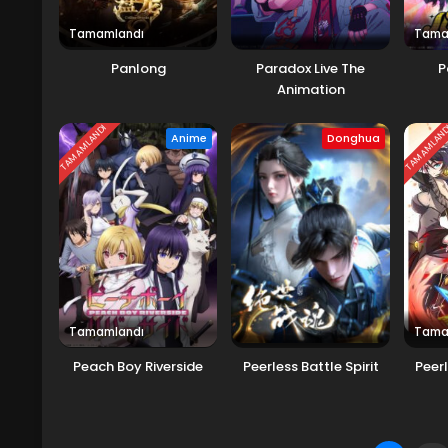
Tamamlandı
Tama
Panlong
Paradox Live The
P
Animation
TAMAMLANDI
TAMAMLAN
Anime
Donghua
Tamamlandı
Tama
Peach Boy Riverside
Peerless Battle Spirit
Peerl