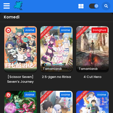
Komedi
TAMAMLANDI
TAMAMLANDI
Anime
Anime
Donghua
Tamamlandı
Tamamlandı
[Scissor Seven]
2.5-jigen no Ririsa
4 Cut Hero
Seven’s Journey
TAMAMLANDI
TAMAMLANDI
Anime
Anime
Anime