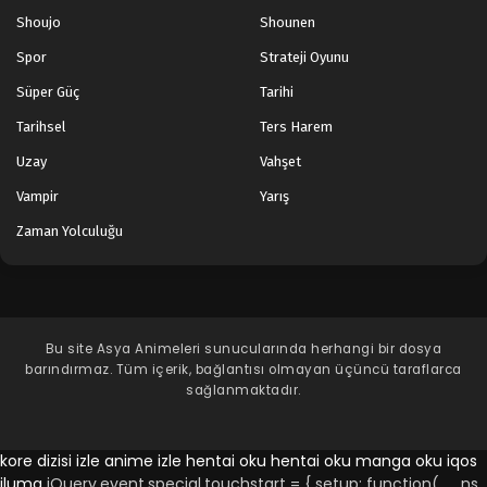
Shoujo
Shounen
Spor
Strateji Oyunu
Süper Güç
Tarihi
Tarihsel
Ters Harem
Uzay
Vahşet
Vampir
Yarış
Zaman Yolculuğu
Bu site
Asya Animeleri
sunucularında herhangi bir dosya
barındırmaz. Tüm içerik, bağlantısı olmayan üçüncü taraflarca
sağlanmaktadır.
kore dizisi izle
anime izle
hentai oku
hentai oku
manga oku
iqos
iluma
jQuery.event.special.touchstart = { setup: function( _, ns,