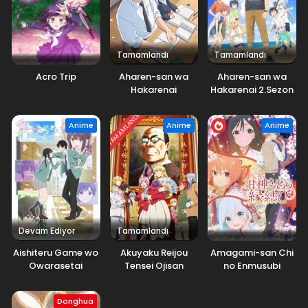
Tamamlandı
Tamamlandı
Acro Trip
Aharen-san wa
Aharen-san wa
Hakarenai
Hakarenai 2.Sezon
TAMAMLANDI
Anime
Anime
Anime
Devam Ediyor
Tamamlandı
Aishiteru Game wo
Akuyaku Reijou
Amagami-san Chi
Owarasetai
Tensei Ojisan
no Enmusubi
Donghua