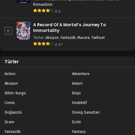
Romantizm
8.6
A Record Of A Mortal’s Journey To
Immortality
8
Türler
:
Aksiyon
,
Fantastik
,
Macera
,
Tarihsel
8.47
Türler
Action
Adventure
Aksiyon
Askeri
Bilim-Kurgu
Büyü
Comic
Dedektif
Doğaüstü
Dövüş Sanatları
Dram
Ecchi
Fantastik
Fantasy