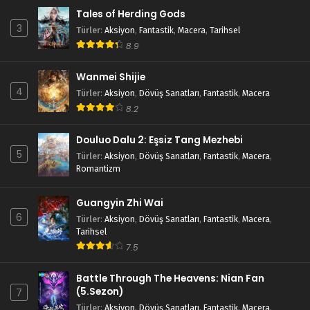
Tales of Herding Gods
3
Türler
:
Aksiyon
,
Fantastik
,
Macera
,
Tarihsel
8.9
Wanmei Shijie
4
Türler
:
Aksiyon
,
Dövüş Sanatları
,
Fantastik
,
Macera
8.2
Douluo Dalu 2: Eşsiz Tang Mezhebi
5
Türler
:
Aksiyon
,
Dövüş Sanatları
,
Fantastik
,
Macera
,
Romantizm
Guangyin Zhi Wai
6
Türler
:
Aksiyon
,
Dövüş Sanatları
,
Fantastik
,
Macera
,
Tarihsel
7.5
Battle Through The Heavens: Nian Fan
(5.Sezon)
7
Türler
:
Aksiyon
,
Dövüş Sanatları
,
Fantastik
,
Macera
,