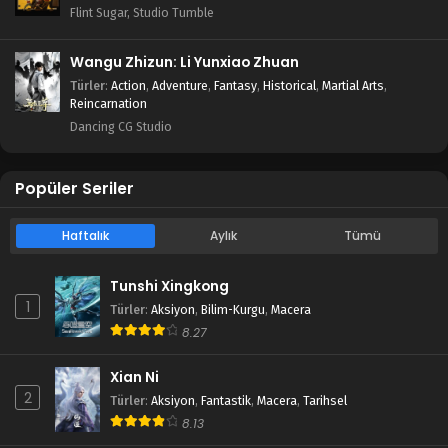
Flint Sugar, Studio Tumble
Wangu Zhizun: Li Yunxiao Zhuan
Türler
:
Action
,
Adventure
,
Fantasy
,
Historical
,
Martial Arts
,
Reincarnation
Dancing CG Studio
Popüler Seriler
Haftalık
Aylık
Tümü
Tunshi Xingkong
1
Türler
:
Aksiyon
,
Bilim-Kurgu
,
Macera
8.27
Xian Ni
2
Türler
:
Aksiyon
,
Fantastik
,
Macera
,
Tarihsel
8.13