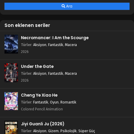
Ara
Son eklenen seriler
Necromancer: I Am the Scourge
Türler
:
Aksiyon
,
Fantastik
,
Macera
2026
Under the Gate
Türler
:
Aksiyon
,
Fantastik
,
Macera
2026
Cheng Ye Xiao He
Türler
:
Fantastik
,
Oyun
,
Romantik
Colored Pencil Animation
Jiyi Guanli Ju (2026)
Türler
:
Aksiyon
,
Gizem
,
Psikolojik
,
Süper Güç