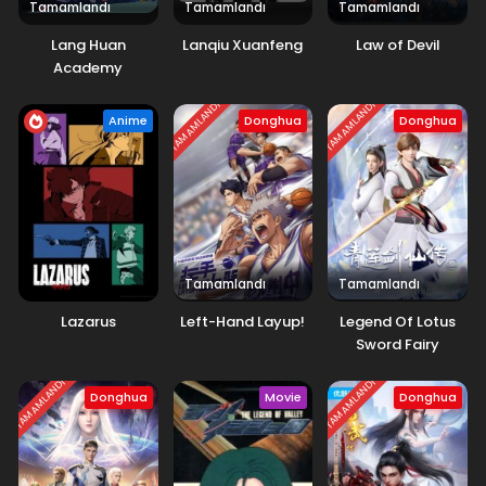
Tamamlandı
Tamamlandı
Tamamlandı
Lang Huan
Lanqiu Xuanfeng
Law of Devil
Academy
TAMAMLANDI
TAMAMLANDI
Anime
Donghua
Donghua
Tamamlandı
Tamamlandı
Lazarus
Left-Hand Layup!
Legend Of Lotus
Sword Fairy
TAMAMLANDI
TAMAMLANDI
Donghua
Movie
Donghua