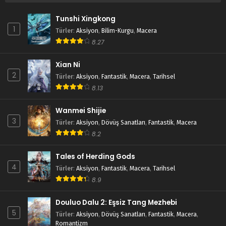
Tunshi Xingkong
1
Türler
:
Aksiyon
,
Bilim-Kurgu
,
Macera
8.27
Xian Ni
2
Türler
:
Aksiyon
,
Fantastik
,
Macera
,
Tarihsel
8.13
Wanmei Shijie
3
Türler
:
Aksiyon
,
Dövüş Sanatları
,
Fantastik
,
Macera
8.2
Tales of Herding Gods
4
Türler
:
Aksiyon
,
Fantastik
,
Macera
,
Tarihsel
8.9
Douluo Dalu 2: Eşsiz Tang Mezhebi
5
Türler
:
Aksiyon
,
Dövüş Sanatları
,
Fantastik
,
Macera
,
Romantizm