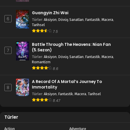
Guangyin Zhi Wai
6
Türler
:
Aksiyon
,
Dövüş Sanatları
,
Fantastik
,
Macera
,
Tarihsel
7.5
Battle Through The Heavens: Nian Fan
(5.Sezon)
7
Türler
:
Aksiyon
,
Dövüş Sanatları
,
Fantastik
,
Macera
,
Romantizm
8.6
A Record Of A Mortal’s Journey To
Immortality
8
Türler
:
Aksiyon
,
Fantastik
,
Macera
,
Tarihsel
8.47
Türler
Action
Adventure