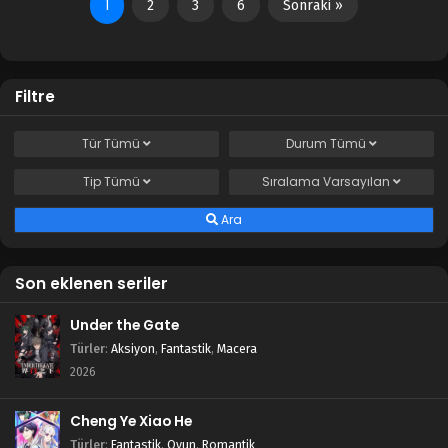
1
2
3
6
Sonraki »
Filtre
Tür
Tümü
Durum
Tümü
Tip
Tümü
Sıralama
Varsayılan
Ara
Son eklenen seriler
Under the Gate
Türler
:
Aksiyon
,
Fantastik
,
Macera
2026
Cheng Ye Xiao He
Türler
:
Fantastik
,
Oyun
,
Romantik