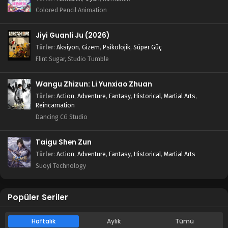
Colored Pencil Animation
Jiyi Guanli Ju (2026)
Türler
:
Aksiyon
,
Gizem
,
Psikolojik
,
Süper Güç
Flint Sugar, Studio Tumble
Wangu Zhizun: Li Yunxiao Zhuan
Türler
:
Action
,
Adventure
,
Fantasy
,
Historical
,
Martial Arts
,
Reincarnation
Dancing CG Studio
Taigu Shen Zun
Türler
:
Action
,
Adventure
,
Fantasy
,
Historical
,
Martial Arts
Suoyi Technology
Popüler Seriler
Haftalık
Aylık
Tümü