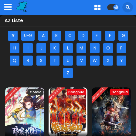
AZ Liste
#
0-9
A
B
C
D
E
F
G
H
I
J
K
L
M
N
O
P
Q
R
S
T
U
V
W
X
Y
Z
TAMAMLANDI
TAMAMLANDI
TAMAMLANDI
Comic
Donghua
Donghua