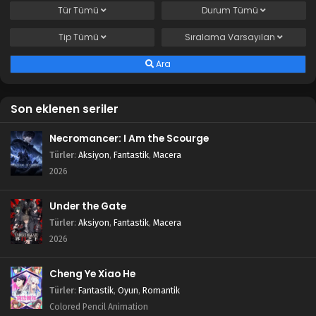
Tür
Tümü
Durum
Tümü
Tip
Tümü
Sıralama
Varsayılan
Ara
Son eklenen seriler
Necromancer: I Am the Scourge
Türler
:
Aksiyon
,
Fantastik
,
Macera
2026
Under the Gate
Türler
:
Aksiyon
,
Fantastik
,
Macera
2026
Cheng Ye Xiao He
Türler
:
Fantastik
,
Oyun
,
Romantik
Colored Pencil Animation