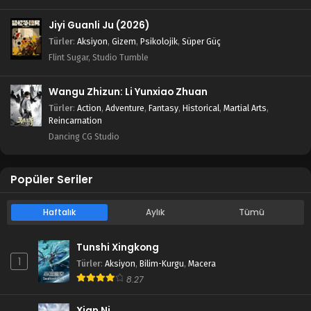
Jiyi Guanli Ju (2026)
Türler
:
Aksiyon
,
Gizem
,
Psikolojik
,
Süper Güç
Flint Sugar, Studio Tumble
Wangu Zhizun: Li Yunxiao Zhuan
Türler
:
Action
,
Adventure
,
Fantasy
,
Historical
,
Martial Arts
,
Reincarnation
Dancing CG Studio
Popüler Seriler
Haftalık
Aylık
Tümü
Tunshi Xingkong
1
Türler
:
Aksiyon
,
Bilim-Kurgu
,
Macera
8.27
Xian Ni