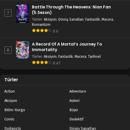
Battle Through The Heavens: Nian Fan
(5.Sezon)
7
Türler
:
Aksiyon
,
Dövüş Sanatları
,
Fantastik
,
Macera
,
Romantizm
8.6
A Record Of A Mortal’s Journey To
Immortality
8
Türler
:
Aksiyon
,
Fantastik
,
Macera
,
Tarihsel
8.47
Türler
Action
Adventure
Aksiyon
Askeri
Bilim-Kurgu
Büyü
Comic
Dedektif
Doğaüstü
Dövüş Sanatları