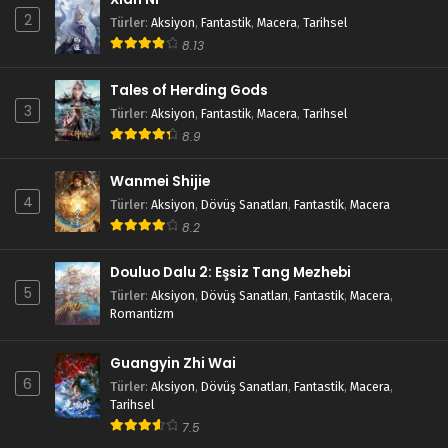
2
Türler
:
Aksiyon
,
Fantastik
,
Macera
,
Tarihsel
8.13
Tales of Herding Gods
3
Türler
:
Aksiyon
,
Fantastik
,
Macera
,
Tarihsel
8.9
Wanmei Shijie
4
Türler
:
Aksiyon
,
Dövüş Sanatları
,
Fantastik
,
Macera
8.2
Douluo Dalu 2: Eşsiz Tang Mezhebi
5
Türler
:
Aksiyon
,
Dövüş Sanatları
,
Fantastik
,
Macera
,
Romantizm
Guangyin Zhi Wai
6
Türler
:
Aksiyon
,
Dövüş Sanatları
,
Fantastik
,
Macera
,
Tarihsel
7.5