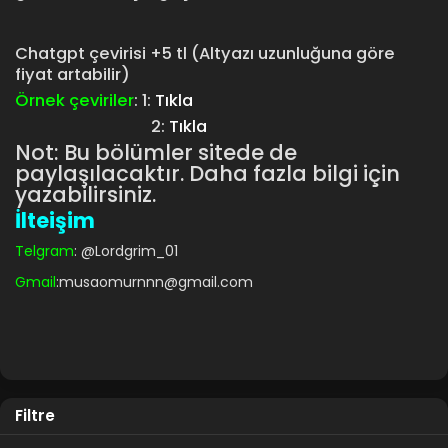
Chatgpt çevirisi +5 tl (Altyazı uzunluğuna göre
fiyat artabilir)
Örnek çeviriler
: 1:
Tıkla
2:
Tıkla
Not: Bu bölümler sitede de
paylaşılacaktır. Daha fazla bilgi için
yazabilirsiniz.
İlteişim
Telgram
:
@Lordgrim_01
Gmail
:musaomurnnn@gmail.com
Filtre