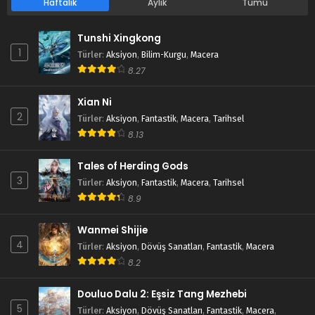
Haftalık
Aylık
Tümü
Tunshi Xingkong
1
Türler
:
Aksiyon
,
Bilim-Kurgu
,
Macera
8.27
Xian Ni
2
Türler
:
Aksiyon
,
Fantastik
,
Macera
,
Tarihsel
8.13
Tales of Herding Gods
3
Türler
:
Aksiyon
,
Fantastik
,
Macera
,
Tarihsel
8.9
Wanmei Shijie
4
Türler
:
Aksiyon
,
Dövüş Sanatları
,
Fantastik
,
Macera
8.2
Douluo Dalu 2: Eşsiz Tang Mezhebi
5
Türler
:
Aksiyon
,
Dövüş Sanatları
,
Fantastik
,
Macera
,