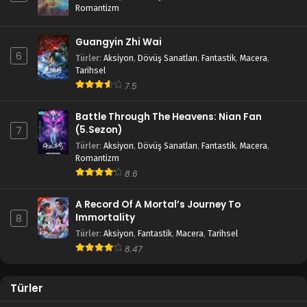
Romantizm
Guangyin Zhi Wai
6
Türler
:
Aksiyon
,
Dövüş Sanatları
,
Fantastik
,
Macera
,
Tarihsel
7.5
Battle Through The Heavens: Nian Fan
(5.Sezon)
7
Türler
:
Aksiyon
,
Dövüş Sanatları
,
Fantastik
,
Macera
,
Romantizm
8.6
A Record Of A Mortal’s Journey To
Immortality
8
Türler
:
Aksiyon
,
Fantastik
,
Macera
,
Tarihsel
8.47
Türler