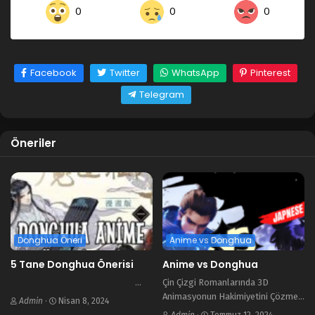
0
0
0
Facebook
Twitter
WhatsApp
Pinterest
Telegram
Öneriler
Donghua Öneri
Anime vs Donghua
5 Tane Donghua Önerisi
Anime vs Donghua
…
Çin Çizgi Romanlarında 3D
Animasyonun Hakimiyetini Çözmek:
Admin
·
Nisan 8, 2024
Basit Açıklama Birçok çizgi roman
Admin
·
Temmuz 12, 2024