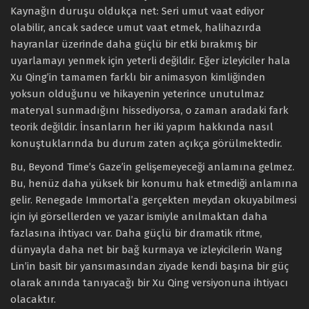
Kaynağın duruşu oldukça net: Seri umut vaat ediyor
olabilir, ancak sadece umut vaat etmek, halihazırda
hayranlar üzerinde daha güçlü bir etki bırakmış bir
uyarlamayı yenmek için yeterli değildir. Eğer izleyiciler hala
Xu Qing’in tamamen farklı bir animasyon kimliğinden
yoksun olduğunu ve hikayenin yeterince unutulmaz
materyal sunmadığını hissediyorsa, o zaman aradaki fark
teorik değildir. İnsanların her iki yapım hakkında nasıl
konuştuklarında bu durum zaten açıkça görülmektedir.
Bu, Beyond Time’s Gaze’in gelişemeyeceği anlamına gelmez.
Bu, henüz daha yüksek bir konumu hak etmediği anlamına
gelir. Renegade Immortal’a gerçekten meydan okuyabilmesi
için iyi görsellerden ve yazar ismiyle anılmaktan daha
fazlasına ihtiyacı var. Daha güçlü bir dramatik ritme,
dünyayla daha net bir bağ kurmaya ve izleyicilerin Wang
Lin’in basit bir yansımasından ziyade kendi başına bir güç
olarak anında tanıyacağı bir Xu Qing versiyonuna ihtiyacı
olacaktır.