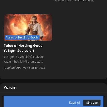
hayranı, Çin çizgi romanlarının
çoğunun neden 2D animasyon
yerine 3D animasyon olduğunu
merak eder. Bu konu çok fazla…
Tales of Herding Gods
Tales of Herding Gods
Yetişim Seviyeleri
YETİŞİM Bu yedi büyük hazine
kasası, tıpkı kilitli olan gizli
hazineler gibi doğal olarak
uploader03
·
Nisan 16, 2025
mühürlenmiştir. Sonuç olarak, Yedi
Büyük İlahi Hazine olarak anılırlar.
Duvarlar, ilahi hazinelerini
uyandırmaya çalışan bir
Yorum
savaşçının…