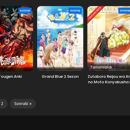
Kokuhaku shitemita.
TAMAMLANDI
Anime
Anime
Anim
Tamamlandı
Tougen Anki
Grand Blue 2.Sezon
Zutaboro Reijou wa A
no Moto Konyakusha 
Dekiai sareru
2
Sonraki »