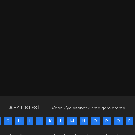
A-Z LİSTESİ
A'dan Z'ye alfabetik isme göre arama.
G
H
I
J
K
L
M
N
O
P
Q
R