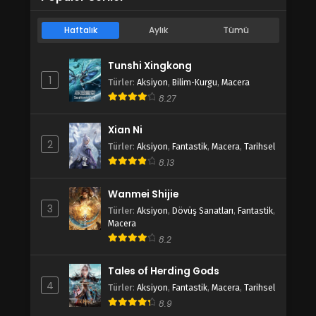
Haftalık
Aylık
Tümü
Tunshi Xingkong
1
Türler
:
Aksiyon
,
Bilim-Kurgu
,
Macera
8.27
Xian Ni
2
Türler
:
Aksiyon
,
Fantastik
,
Macera
,
Tarihsel
8.13
Wanmei Shijie
3
Türler
:
Aksiyon
,
Dövüş Sanatları
,
Fantastik
,
Macera
8.2
Tales of Herding Gods
4
Türler
:
Aksiyon
,
Fantastik
,
Macera
,
Tarihsel
8.9