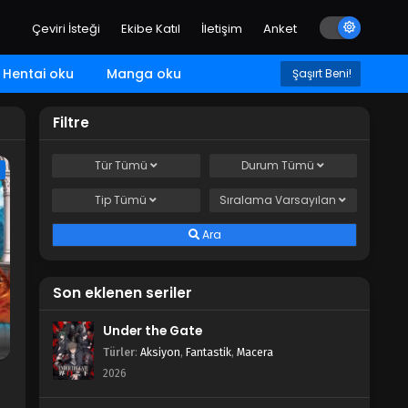
Çeviri İsteği
Ekibe Katıl
İletişim
Anket
Hentai oku
Manga oku
Şaşırt Beni!
Filtre
Tür
Tümü
Durum
Tümü
e
Tip
Tümü
Sıralama
Varsayılan
Ara
Son eklenen seriler
Under the Gate
Türler
:
Aksiyon
,
Fantastik
,
Macera
2026