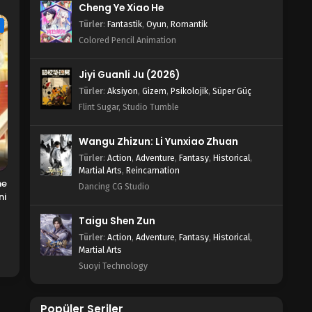
Cheng Ye Xiao He
Türler
:
Fantastik
,
Oyun
,
Romantik
e
Colored Pencil Animation
Jiyi Guanli Ju (2026)
Türler
:
Aksiyon
,
Gizem
,
Psikolojik
,
Süper Güç
Flint Sugar, Studio Tumble
Wangu Zhizun: Li Yunxiao Zhuan
Türler
:
Action
,
Adventure
,
Fantasy
,
Historical
,
Martial Arts
,
Reincarnation
ne
Dancing CG Studio
ni
Taigu Shen Zun
Türler
:
Action
,
Adventure
,
Fantasy
,
Historical
,
Martial Arts
Suoyi Technology
Popüler Seriler