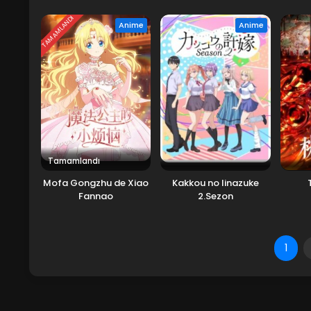
TAMAMLANDI
Anime
Anime
Tamamlandı
Mofa Gongzhu de Xiao
Kakkou no Iinazuke
Fannao
2.Sezon
1