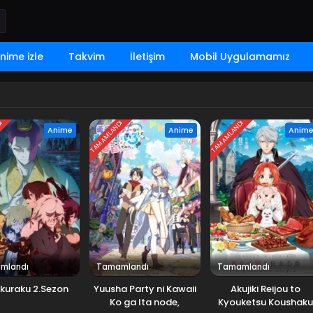
nime izle
Takvim
İletişim
Mobil Uygulamamız
DI
TAMAMLANDI
TAMAMLANDI
Anime
Anime
Anim
mlandı
Tamamlandı
Tamamlandı
kuraku 2.Sezon
Yuusha Party ni Kawaii
Akujiki Reijou to
Ko ga Ita node,
Kyouketsu Koushaku