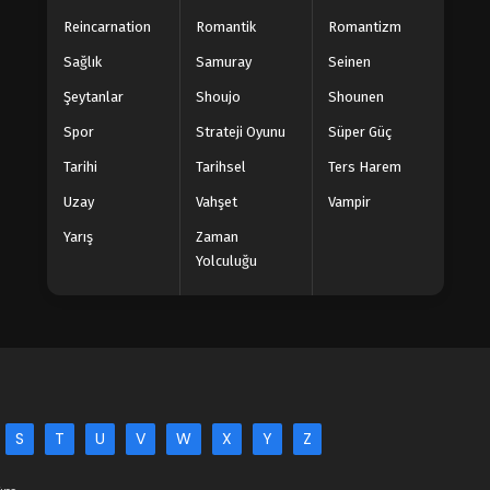
Reincarnation
Romantik
Romantizm
Sağlık
Samuray
Seinen
Şeytanlar
Shoujo
Shounen
Spor
Strateji Oyunu
Süper Güç
Tarihi
Tarihsel
Ters Harem
Uzay
Vahşet
Vampir
Yarış
Zaman
Yolculuğu
S
T
U
V
W
X
Y
Z