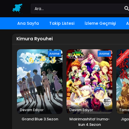
Ana Sayfa
Takip Listesi
İzleme Geçmişi
A
Kimura Ryouhei
TAMAMLAN
Anime
Anime
Devam Ediyor
Devam Ediyor
Tama
Grand Blue 3.Sezon
Mairimashita! Iruma-
Jigo
kun 4.Sezon