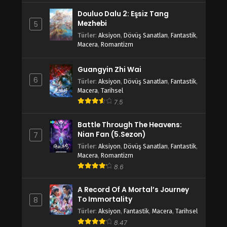
Douluo Dalu 2: Eşsiz Tang
Mezhebi
5
Türler
:
Aksiyon
,
Dövüş Sanatları
,
Fantastik
,
Macera
,
Romantizm
Guangyin Zhi Wai
6
Türler
:
Aksiyon
,
Dövüş Sanatları
,
Fantastik
,
Macera
,
Tarihsel
7.5
Battle Through The Heavens:
Nian Fan (5.Sezon)
7
Türler
:
Aksiyon
,
Dövüş Sanatları
,
Fantastik
,
Macera
,
Romantizm
8.6
A Record Of A Mortal’s Journey
To Immortality
8
Türler
:
Aksiyon
,
Fantastik
,
Macera
,
Tarihsel
8.47