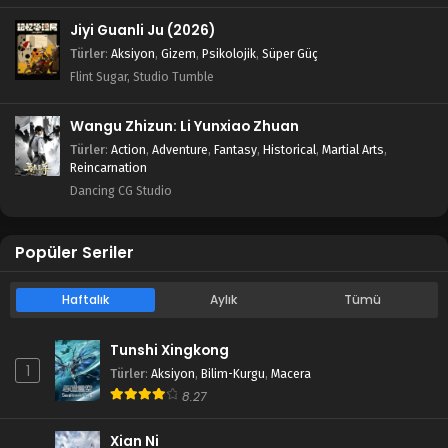
Jiyi Guanli Ju (2026)
Türler
:
Aksiyon
,
Gizem
,
Psikolojik
,
Süper Güç
Flint Sugar, Studio Tumble
Wangu Zhizun: Li Yunxiao Zhuan
Türler
:
Action
,
Adventure
,
Fantasy
,
Historical
,
Martial Arts
,
Reincarnation
Dancing CG Studio
Popüler Seriler
Haftalık
Aylık
Tümü
Tunshi Xingkong
1
Türler
:
Aksiyon
,
Bilim-Kurgu
,
Macera
8.27
Xian Ni