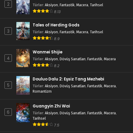
2
Türler
:
Aksiyon
,
Fantastik
,
Macera
,
Tarihsel
8.13
Tales of Herding Gods
3
Türler
:
Aksiyon
,
Fantastik
,
Macera
,
Tarihsel
8.9
Wanmei Shijie
4
Türler
:
Aksiyon
,
Dövüş Sanatları
,
Fantastik
,
Macera
8.2
Douluo Dalu 2: Eşsiz Tang Mezhebi
5
Türler
:
Aksiyon
,
Dövüş Sanatları
,
Fantastik
,
Macera
,
Romantizm
Guangyin Zhi Wai
6
Türler
:
Aksiyon
,
Dövüş Sanatları
,
Fantastik
,
Macera
,
Tarihsel
7.5