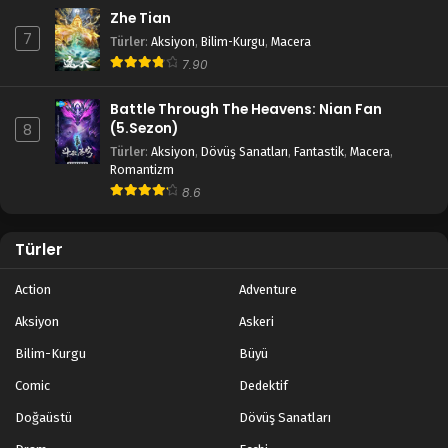
Zhe Tian
7
Türler
:
Aksiyon
,
Bilim-Kurgu
,
Macera
7.90
Battle Through The Heavens: Nian Fan
(5.Sezon)
8
Türler
:
Aksiyon
,
Dövüş Sanatları
,
Fantastik
,
Macera
,
Romantizm
8.6
Türler
Action
Adventure
Aksiyon
Askeri
Bilim-Kurgu
Büyü
Comic
Dedektif
Doğaüstü
Dövüş Sanatları