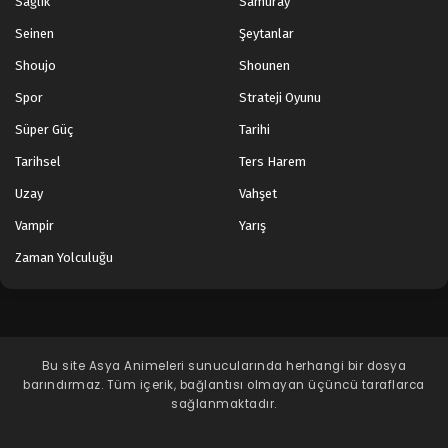
Sağlık
Samuray
Seinen
Şeytanlar
Shoujo
Shounen
Spor
Strateji Oyunu
Süper Güç
Tarihi
Tarihsel
Ters Harem
Uzay
Vahşet
Vampir
Yarış
Zaman Yolculuğu
Bu site
Asya Animeleri
sunucularında herhangi bir dosya
barındırmaz. Tüm içerik, bağlantısı olmayan üçüncü taraflarca
sağlanmaktadır.