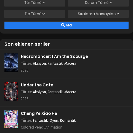
Tür
Tümü
Durum
Tümü
Tip
Tümü
Sıralama
Varsayılan
Ara
Son eklenen seriler
Necromancer: I Am the Scourge
Türler
:
Aksiyon
,
Fantastik
,
Macera
2026
Under the Gate
Türler
:
Aksiyon
,
Fantastik
,
Macera
2026
Cheng Ye Xiao He
Türler
:
Fantastik
,
Oyun
,
Romantik
Colored Pencil Animation