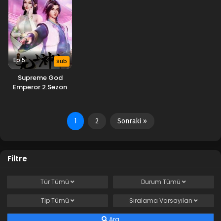
Ep 5
Sub
Supreme God
Emperor 2.Sezon
1
2
Sonraki »
Filtre
Tür
Tümü
Durum
Tümü
Tip
Tümü
Sıralama
Varsayılan
Ara