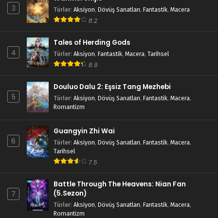
3
Türler
:
Aksiyon
,
Dövüş Sanatları
,
Fantastik
,
Macera
8.2
Tales of Herding Gods
4
Türler
:
Aksiyon
,
Fantastik
,
Macera
,
Tarihsel
8.9
Douluo Dalu 2: Eşsiz Tang Mezhebi
5
Türler
:
Aksiyon
,
Dövüş Sanatları
,
Fantastik
,
Macera
,
Romantizm
Guangyin Zhi Wai
6
Türler
:
Aksiyon
,
Dövüş Sanatları
,
Fantastik
,
Macera
,
Tarihsel
7.5
Battle Through The Heavens: Nian Fan
(5.Sezon)
7
Türler
:
Aksiyon
,
Dövüş Sanatları
,
Fantastik
,
Macera
,
Romantizm