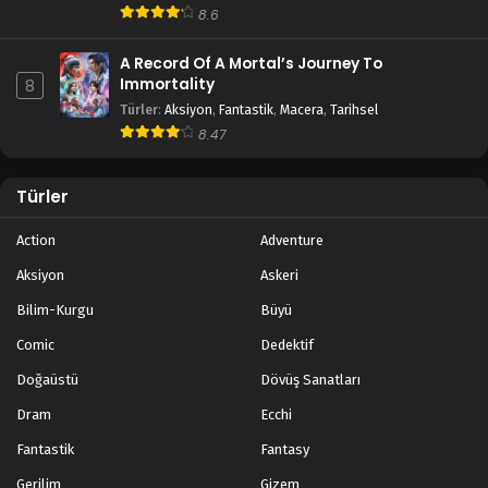
8.6
A Record Of A Mortal’s Journey To
Immortality
8
Türler
:
Aksiyon
,
Fantastik
,
Macera
,
Tarihsel
8.47
Türler
Action
Adventure
Aksiyon
Askeri
Bilim-Kurgu
Büyü
Comic
Dedektif
Doğaüstü
Dövüş Sanatları
Dram
Ecchi
Fantastik
Fantasy
Gerilim
Gizem