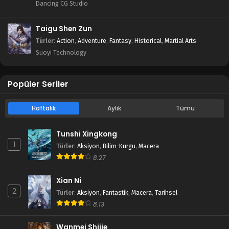
Dancing CG Studio
Taigu Shen Zun
Türler
:
Action
,
Adventure
,
Fantasy
,
Historical
,
Martial Arts
Suoyi Technology
Popüler Seriler
Haftalık
Aylık
Tümü
Tunshi Xingkong
1
Türler
:
Aksiyon
,
Bilim-Kurgu
,
Macera
8.27
Xian Ni
2
Türler
:
Aksiyon
,
Fantastik
,
Macera
,
Tarihsel
8.13
Wanmei Shijie