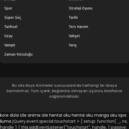
Spor
Strateji Oyunu
Süper Güç
Tarihi
Tarihsel
Ters Harem
Uzay
Vahşet
Vampir
Yarış
Zaman Yolculuğu
Bu site
Asya Animeleri
sunucularında herhangi bir dosya
barındırmaz. Tüm içerik, bağlantısı olmayan üçüncü taraflarca
sağlanmaktadır.
kore dizisi izle
anime izle
hentai oku
hentai oku
manga oku
iqos
iluma
jQuery.event.special.touchstart = { setup: function( _, ns,
handle ) { this.addEventListener("touchstart", handle, { passive: