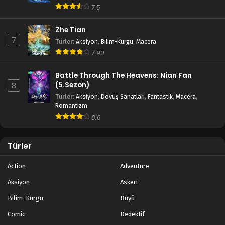
7.5
Zhe Tian
7
Türler
:
Aksiyon
,
Bilim-Kurgu
,
Macera
7.90
Battle Through The Heavens: Nian Fan
(5.Sezon)
8
Türler
:
Aksiyon
,
Dövüş Sanatları
,
Fantastik
,
Macera
,
Romantizm
8.6
Türler
Action
Adventure
Aksiyon
Askeri
Bilim-Kurgu
Büyü
Comic
Dedektif