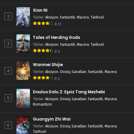
Xian Ni
2
Türler
:
Aksiyon
,
Fantastik
,
Macera
,
Tarihsel
8.13
Tales of Herding Gods
3
Türler
:
Aksiyon
,
Fantastik
,
Macera
,
Tarihsel
8.9
Wanmei Shijie
4
Türler
:
Aksiyon
,
Dövüş Sanatları
,
Fantastik
,
Macera
8.2
Douluo Dalu 2: Eşsiz Tang Mezhebi
5
Türler
:
Aksiyon
,
Dövüş Sanatları
,
Fantastik
,
Macera
,
Romantizm
Guangyin Zhi Wai
6
Türler
:
Aksiyon
,
Dövüş Sanatları
,
Fantastik
,
Macera
,
Tarihsel