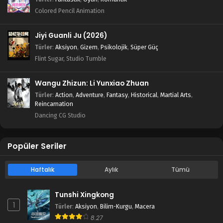
Colored Pencil Animation
Jiyi Guanli Ju (2026)
Türler
:
Aksiyon
,
Gizem
,
Psikolojik
,
Süper Güç
Flint Sugar, Studio Tumble
Wangu Zhizun: Li Yunxiao Zhuan
Türler
:
Action
,
Adventure
,
Fantasy
,
Historical
,
Martial Arts
,
Reincarnation
Dancing CG Studio
Popüler Seriler
Haftalık
Aylık
Tümü
Tunshi Xingkong
1
Türler
:
Aksiyon
,
Bilim-Kurgu
,
Macera
8.27