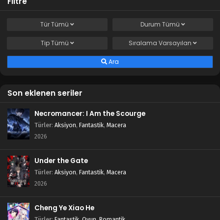
Filtre
Tür
Tümü
Durum
Tümü
Tip
Tümü
Sıralama
Varsayılan
Ara
Son eklenen seriler
Necromancer: I Am the Scourge
Türler
:
Aksiyon
,
Fantastik
,
Macera
2026
Under the Gate
Türler
:
Aksiyon
,
Fantastik
,
Macera
2026
Cheng Ye Xiao He
Türler
:
Fantastik
,
Oyun
,
Romantik