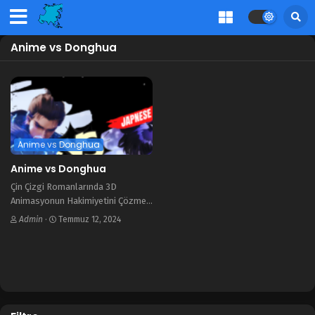
Anime vs Donghua
Anime vs Donghua
Anime vs Donghua
Çin Çizgi Romanlarında 3D
Animasyonun Hakimiyetini Çözmek:
Basit Açıklama Birçok çizgi roman
Admin
·
Temmuz 12, 2024
hayranı, Çin çizgi romanlarının
çoğunun neden 2D animasyon
yerine 3D animasyon olduğunu
merak eder. Bu konu çok fazla…