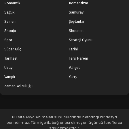
Romantik
Romantizm
Sağlık
Samuray
Seinen
Şeytanlar
Shoujo
Shounen
Spor
Strateji Oyunu
Süper Güç
Tarihi
Tarihsel
Ters Harem
Uzay
Vahşet
Vampir
Yarış
Zaman Yolculuğu
Bu site
Asya Animeleri
sunucularında herhangi bir dosya
barındırmaz. Tüm içerik, bağlantısı olmayan üçüncü taraflarca
sağlanmaktadır.