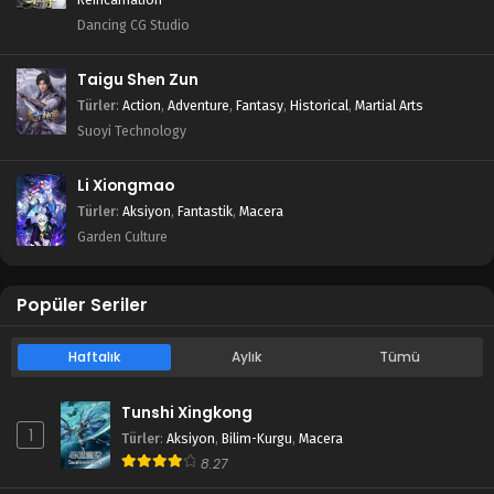
Dancing CG Studio
Taigu Shen Zun
Türler
:
Action
,
Adventure
,
Fantasy
,
Historical
,
Martial Arts
Suoyi Technology
Li Xiongmao
Türler
:
Aksiyon
,
Fantastik
,
Macera
Garden Culture
Popüler Seriler
Haftalık
Aylık
Tümü
Tunshi Xingkong
1
Türler
:
Aksiyon
,
Bilim-Kurgu
,
Macera
8.27