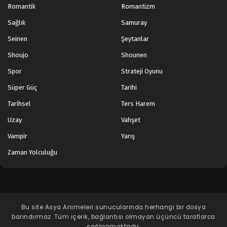
Romantik
Romantizm
Sağlık
Samuray
Seinen
Şeytanlar
Shoujo
Shounen
Spor
Strateji Oyunu
Süper Güç
Tarihi
Tarihsel
Ters Harem
Uzay
Vahşet
Vampir
Yarış
Zaman Yolculuğu
Bu site
Asya Animeleri
sunucularında herhangi bir dosya
barındırmaz. Tüm içerik, bağlantısı olmayan üçüncü taraflarca
sağlanmaktadır.