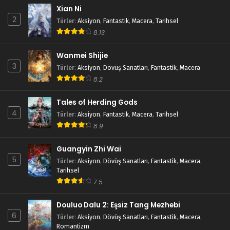
Xian Ni
2
Türler
:
Aksiyon
,
Fantastik
,
Macera
,
Tarihsel
8.13
Wanmei Shijie
3
Türler
:
Aksiyon
,
Dövüş Sanatları
,
Fantastik
,
Macera
8.2
Tales of Herding Gods
4
Türler
:
Aksiyon
,
Fantastik
,
Macera
,
Tarihsel
8.9
Guangyin Zhi Wai
5
Türler
:
Aksiyon
,
Dövüş Sanatları
,
Fantastik
,
Macera
,
Tarihsel
7.5
Douluo Dalu 2: Eşsiz Tang Mezhebi
6
Türler
:
Aksiyon
,
Dövüş Sanatları
,
Fantastik
,
Macera
,
Romantizm