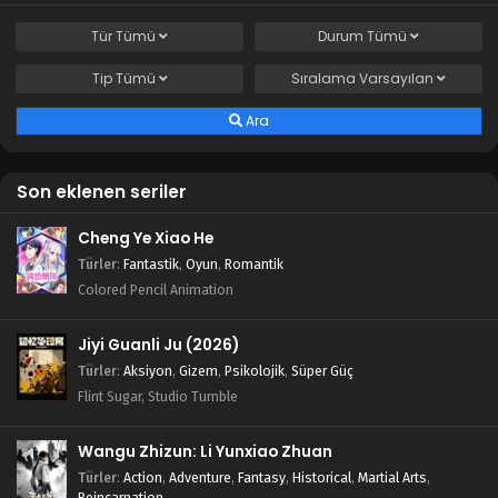
Tür
Tümü
Durum
Tümü
Tip
Tümü
Sıralama
Varsayılan
Ara
Son eklenen seriler
Cheng Ye Xiao He
Türler
:
Fantastik
,
Oyun
,
Romantik
Colored Pencil Animation
Jiyi Guanli Ju (2026)
Türler
:
Aksiyon
,
Gizem
,
Psikolojik
,
Süper Güç
Flint Sugar, Studio Tumble
Wangu Zhizun: Li Yunxiao Zhuan
Türler
:
Action
,
Adventure
,
Fantasy
,
Historical
,
Martial Arts
,
Reincarnation