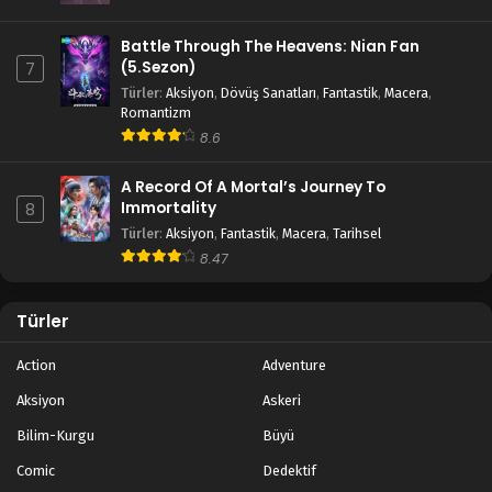
Battle Through The Heavens: Nian Fan
(5.Sezon)
7
Türler
:
Aksiyon
,
Dövüş Sanatları
,
Fantastik
,
Macera
,
Romantizm
8.6
A Record Of A Mortal’s Journey To
Immortality
8
Türler
:
Aksiyon
,
Fantastik
,
Macera
,
Tarihsel
8.47
Türler
Action
Adventure
Aksiyon
Askeri
Bilim-Kurgu
Büyü
Comic
Dedektif