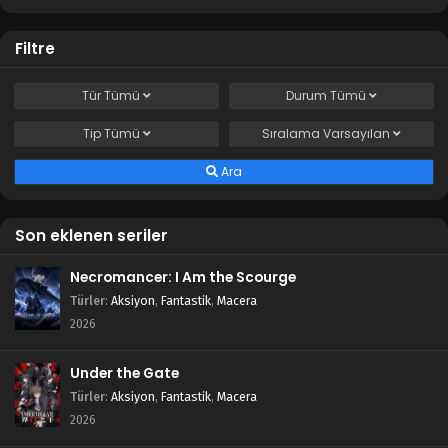
Filtre
Tür
Tümü
Durum
Tümü
Tip
Tümü
Sıralama
Varsayılan
Ara
Son eklenen seriler
Necromancer: I Am the Scourge
Türler
:
Aksiyon
,
Fantastik
,
Macera
2026
Under the Gate
Türler
:
Aksiyon
,
Fantastik
,
Macera
2026