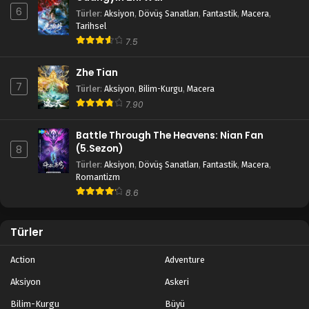
6
Türler
:
Aksiyon
,
Dövüş Sanatları
,
Fantastik
,
Macera
,
Tarihsel
7.5
Zhe Tian
7
Türler
:
Aksiyon
,
Bilim-Kurgu
,
Macera
7.90
Battle Through The Heavens: Nian Fan
(5.Sezon)
8
Türler
:
Aksiyon
,
Dövüş Sanatları
,
Fantastik
,
Macera
,
Romantizm
8.6
Türler
Action
Adventure
Aksiyon
Askeri
Bilim-Kurgu
Büyü