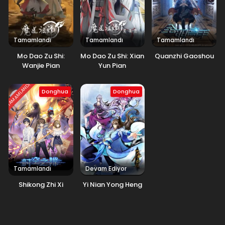
Tamamlandı
Tamamlandı
Tamamlandı
Mo Dao Zu Shi:
Mo Dao Zu Shi: Xian
Quanzhi Gaoshou
Wanjie Pian
Yun Pian
TAMAMLANDI
Donghua
Donghua
Tamamlandı
Devam Ediyor
Shikong Zhi Xi
Yi Nian Yong Heng