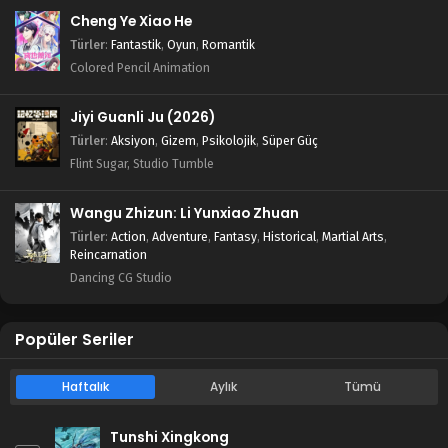
Cheng Ye Xiao He
Türler
:
Fantastik
,
Oyun
,
Romantik
Colored Pencil Animation
Jiyi Guanli Ju (2026)
Türler
:
Aksiyon
,
Gizem
,
Psikolojik
,
Süper Güç
Flint Sugar, Studio Tumble
Wangu Zhizun: Li Yunxiao Zhuan
Türler
:
Action
,
Adventure
,
Fantasy
,
Historical
,
Martial Arts
,
Reincarnation
Dancing CG Studio
Popüler Seriler
Haftalık
Aylık
Tümü
Tunshi Xingkong