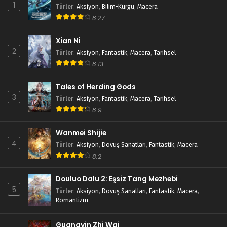
1
Türler
:
Aksiyon
,
Bilim-Kurgu
,
Macera
8.27
Xian Ni
2
Türler
:
Aksiyon
,
Fantastik
,
Macera
,
Tarihsel
8.13
Tales of Herding Gods
3
Türler
:
Aksiyon
,
Fantastik
,
Macera
,
Tarihsel
8.9
Wanmei Shijie
4
Türler
:
Aksiyon
,
Dövüş Sanatları
,
Fantastik
,
Macera
8.2
Douluo Dalu 2: Eşsiz Tang Mezhebi
5
Türler
:
Aksiyon
,
Dövüş Sanatları
,
Fantastik
,
Macera
,
Romantizm
Guangyin Zhi Wai