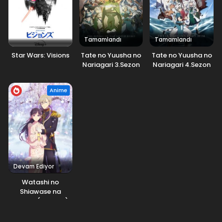
Tamamlandı
Tamamlandı
Star Wars: Visions
Tate no Yuusha no
Tate no Yuusha no
Nariagari 3.Sezon
Nariagari 4.Sezon
Anime
Devam Ediyor
Watashi no
Shiawase na
Kekkon (2.Sezon)