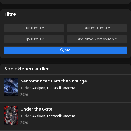
Filtre
Tür
Tümü
Durum
Tümü
Tip
Tümü
Sıralama
Varsayılan
Ara
Son eklenen seriler
Necromancer: I Am the Scourge
Türler
:
Aksiyon
,
Fantastik
,
Macera
2026
Under the Gate
Türler
:
Aksiyon
,
Fantastik
,
Macera
2026