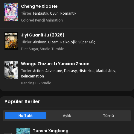
Cheng Ye Xiao He
Türler
:
Fantastik
,
Oyun
,
Romantik
Colored Pencil Animation
Jiyi Guanli Ju (2026)
Türler
:
Aksiyon
,
Gizem
,
Psikolojik
,
Süper Güç
Flint Sugar, Studio Tumble
Wangu Zhizun: Li Yunxiao Zhuan
Türler
:
Action
,
Adventure
,
Fantasy
,
Historical
,
Martial Arts
,
Reincarnation
Dancing CG Studio
Popüler Seriler
Haftalık
Aylık
Tümü
Tunshi Xingkong