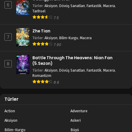
6
Türler
:
Aksiyon
,
Dövüş Sanatları
,
Fantastik
,
Macera
,
Tarihsel
7.5
Zhe Tian
7
Türler
:
Aksiyon
,
Bilim-Kurgu
,
Macera
7.90
Battle Through The Heavens: Nian Fan
(5.Sezon)
8
Türler
:
Aksiyon
,
Dövüş Sanatları
,
Fantastik
,
Macera
,
Romantizm
8.6
Türler
Action
Adventure
Aksiyon
Askeri
Bilim-Kurgu
Büyü