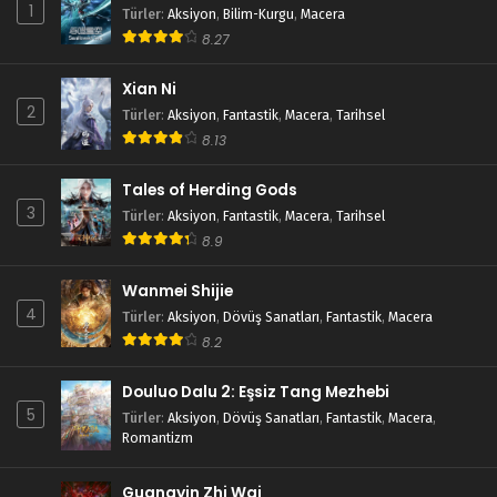
1
Türler
:
Aksiyon
,
Bilim-Kurgu
,
Macera
8.27
Xian Ni
2
Türler
:
Aksiyon
,
Fantastik
,
Macera
,
Tarihsel
8.13
Tales of Herding Gods
3
Türler
:
Aksiyon
,
Fantastik
,
Macera
,
Tarihsel
8.9
Wanmei Shijie
4
Türler
:
Aksiyon
,
Dövüş Sanatları
,
Fantastik
,
Macera
8.2
Douluo Dalu 2: Eşsiz Tang Mezhebi
5
Türler
:
Aksiyon
,
Dövüş Sanatları
,
Fantastik
,
Macera
,
Romantizm
Guangyin Zhi Wai