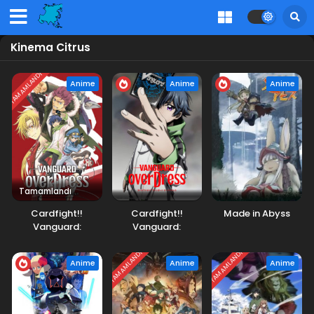
Kinema Citrus
TAMAMLANDI
Anime
Anime
Anime
Tamamlandı
Cardfight!!
Cardfight!!
Made in Abyss
Vanguard:
Vanguard:
overDress
overDress 2.Sezon
TAMAMLANDI
TAMAMLANDI
Anime
Anime
Anime