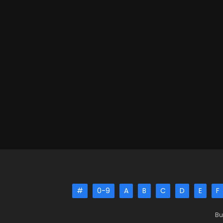
#
0-9
A
B
C
D
E
F
Bu