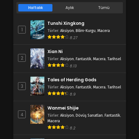
Haftalık
Aylık
Tümü
Tunshi Xingkong
1
Türler
:
Aksiyon
,
Bilim-Kurgu
,
Macera
8.27
Xian Ni
2
Türler
:
Aksiyon
,
Fantastik
,
Macera
,
Tarihsel
8.13
Tales of Herding Gods
3
Türler
:
Aksiyon
,
Fantastik
,
Macera
,
Tarihsel
8.9
Wanmei Shijie
4
Türler
:
Aksiyon
,
Dövüş Sanatları
,
Fantastik
,
Macera
8.2