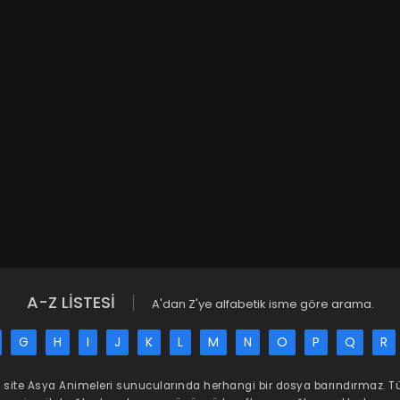
A-Z LİSTESİ
A'dan Z'ye alfabetik isme göre arama.
G
H
I
J
K
L
M
N
O
P
Q
R
 site
Asya Animeleri
sunucularında herhangi bir dosya barındırmaz. 