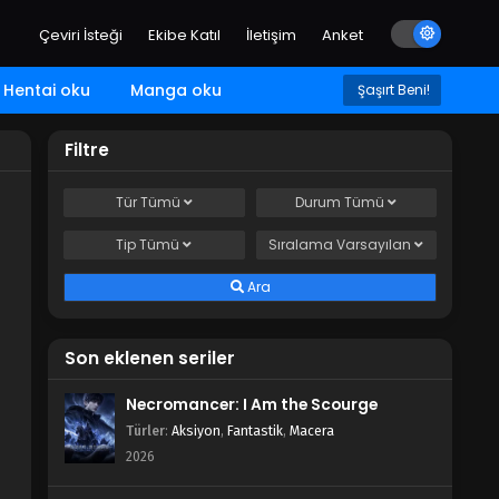
Çeviri İsteği
Ekibe Katıl
İletişim
Anket
Hentai oku
Manga oku
Şaşırt Beni!
Filtre
Tür
Tümü
Durum
Tümü
Tip
Tümü
Sıralama
Varsayılan
Ara
Son eklenen seriler
Necromancer: I Am the Scourge
Türler
:
Aksiyon
,
Fantastik
,
Macera
2026