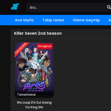
Ana Sayfa
Takip Listesi
İzleme Geçmişi
A
Killer Seven 2nd Season
TAMAMLANDI
Donghua
Tamamlandı
Wu Liuqi Zhi Zui Qiang
Fa Xing Shi