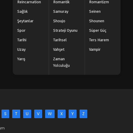
Reincarnation
Romantik
Romantizm
Sağlık
Samuray
Seinen
Şeytanlar
Shoujo
Shounen
Spor
Strateji Oyunu
Süper Güç
Tarihi
Tarihsel
Ters Harem
Uzay
Vahşet
Vampir
Yarış
Zaman
Yolculuğu
S
T
U
V
W
X
Y
Z
Tüm