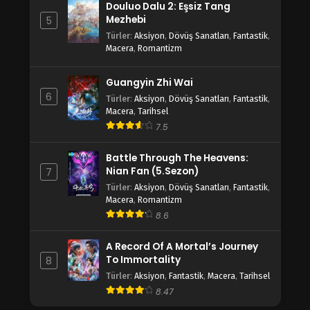
Douluo Dalu 2: Eşsiz Tang
Mezhebi
5
Türler
:
Aksiyon
,
Dövüş Sanatları
,
Fantastik
,
Macera
,
Romantizm
Guangyin Zhi Wai
6
Türler
:
Aksiyon
,
Dövüş Sanatları
,
Fantastik
,
Macera
,
Tarihsel
7.5
Battle Through The Heavens:
Nian Fan (5.Sezon)
7
Türler
:
Aksiyon
,
Dövüş Sanatları
,
Fantastik
,
Macera
,
Romantizm
8.6
A Record Of A Mortal’s Journey
To Immortality
8
Türler
:
Aksiyon
,
Fantastik
,
Macera
,
Tarihsel
8.47