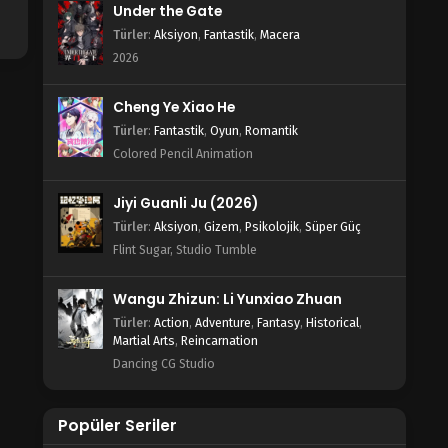
Under the Gate
Türler
:
Aksiyon
,
Fantastik
,
Macera
2026
Cheng Ye Xiao He
Türler
:
Fantastik
,
Oyun
,
Romantik
Colored Pencil Animation
Jiyi Guanli Ju (2026)
Türler
:
Aksiyon
,
Gizem
,
Psikolojik
,
Süper Güç
Flint Sugar, Studio Tumble
Wangu Zhizun: Li Yunxiao Zhuan
Türler
:
Action
,
Adventure
,
Fantasy
,
Historical
,
Martial Arts
,
Reincarnation
Dancing CG Studio
Popüler Seriler