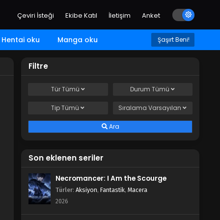
Çeviri İsteği
Ekibe Katıl
İletişim
Anket
Hentai oku
Manga oku
Şaşırt Beni!
Filtre
Tür
Tümü
Durum
Tümü
Tip
Tümü
Sıralama
Varsayılan
Ara
Son eklenen seriler
Necromancer: I Am the Scourge
Türler
:
Aksiyon
,
Fantastik
,
Macera
2026