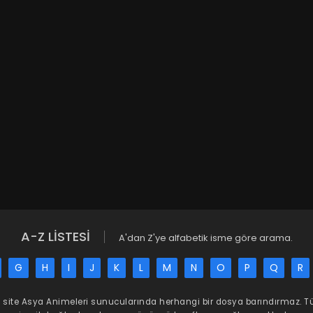
A-Z LİSTESİ
A'dan Z'ye alfabetik isme göre arama.
G
H
I
J
K
L
M
N
O
P
Q
R
 site
Asya Animeleri
sunucularında herhangi bir dosya barındırmaz. 