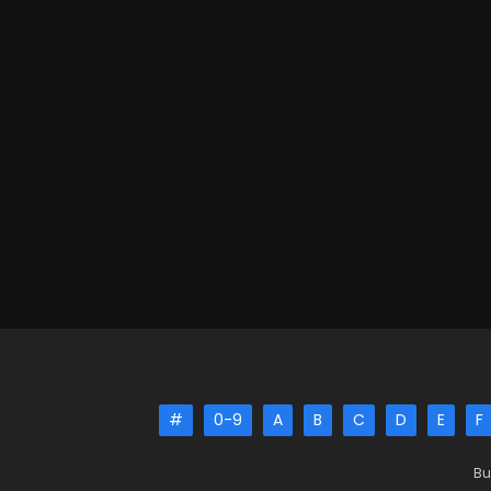
#
0-9
A
B
C
D
E
F
Bu