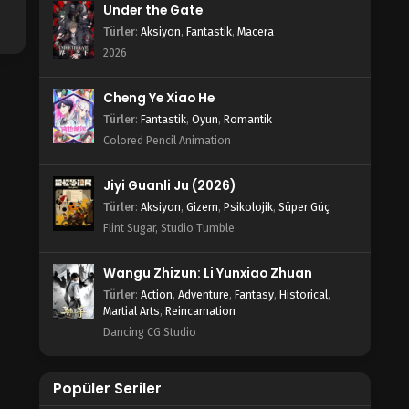
Under the Gate
Türler
:
Aksiyon
,
Fantastik
,
Macera
2026
Cheng Ye Xiao He
Türler
:
Fantastik
,
Oyun
,
Romantik
Colored Pencil Animation
Jiyi Guanli Ju (2026)
Türler
:
Aksiyon
,
Gizem
,
Psikolojik
,
Süper Güç
Flint Sugar, Studio Tumble
Wangu Zhizun: Li Yunxiao Zhuan
Türler
:
Action
,
Adventure
,
Fantasy
,
Historical
,
Martial Arts
,
Reincarnation
Dancing CG Studio
Popüler Seriler