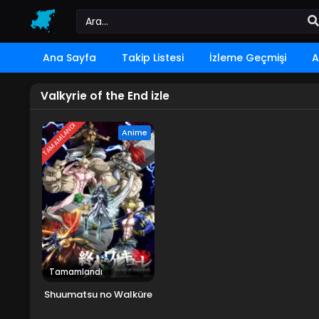
Ana Sayfa
Takip Listesi
İzleme Geçmişi
A
Valkyrie of the End izle
TAMAMLANDI
Anime
Tamamlandı
Shuumatsu no Walküre