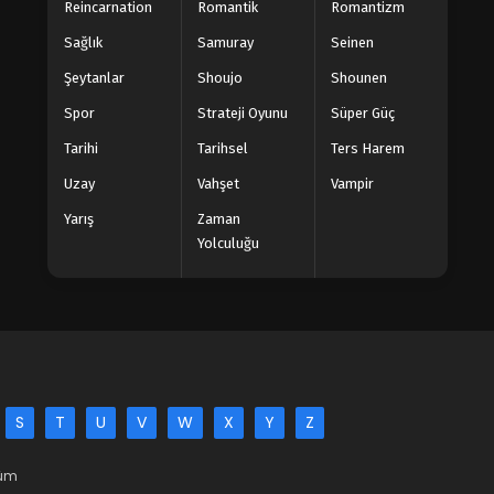
Reincarnation
Romantik
Romantizm
Sağlık
Samuray
Seinen
Şeytanlar
Shoujo
Shounen
Spor
Strateji Oyunu
Süper Güç
Tarihi
Tarihsel
Ters Harem
Uzay
Vahşet
Vampir
Yarış
Zaman
Yolculuğu
S
T
U
V
W
X
Y
Z
Tüm