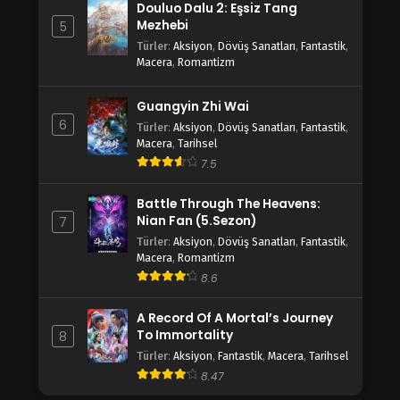
Douluo Dalu 2: Eşsiz Tang
Mezhebi
5
Türler
:
Aksiyon
,
Dövüş Sanatları
,
Fantastik
,
Macera
,
Romantizm
Guangyin Zhi Wai
6
Türler
:
Aksiyon
,
Dövüş Sanatları
,
Fantastik
,
Macera
,
Tarihsel
7.5
Battle Through The Heavens:
Nian Fan (5.Sezon)
7
Türler
:
Aksiyon
,
Dövüş Sanatları
,
Fantastik
,
Macera
,
Romantizm
8.6
A Record Of A Mortal’s Journey
To Immortality
8
Türler
:
Aksiyon
,
Fantastik
,
Macera
,
Tarihsel
8.47