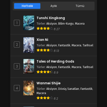
Haftalık
Aylık
Tümü
Tunshi Xingkong
1
Türler
:
Aksiyon
,
Bilim-Kurgu
,
Macera
8.27
Xian Ni
2
Türler
:
Aksiyon
,
Fantastik
,
Macera
,
Tarihsel
8.13
Tales of Herding Gods
3
Türler
:
Aksiyon
,
Fantastik
,
Macera
,
Tarihsel
8.9
Wanmei Shijie
4
Türler
:
Aksiyon
,
Dövüş Sanatları
,
Fantastik
,
Macera
8.2