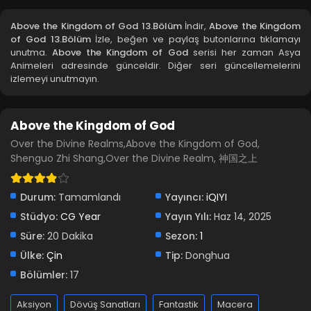
Blm 10 - Ağustos 4, 2025
Above the Kingdom of God 13.Bölüm
İndir,
Above the Kingdom
of God 13.Bölüm
İzle, beğen ve paylaş butonlarına tıklamayı
Above the Kingdom of God 9.Bölüm
unutma.
Above the Kingdom of God
serisi her zaman Asya
Animeleri adresinde günceldir. Diğer seri güncellemelerini
Blm 9 - Temmuz 27, 2025
izlemeyi unutmayın.
Above the Kingdom of God 8.Bölüm
Above the Kingdom of God
Blm 8 - Temmuz 20, 2025
Over the Divine Realms,Above the Kingdom of God,
Shenguo Zhi Shang,Over the Divine Realm, 神国之上
Above the Kingdom of God 7.Bölüm
Blm 7 - Temmuz 17, 2025
Durum:
Tamamlandı
Yayıncı:
iQIYI
Stüdyo:
CG Year
Above the Kingdom of God 6.Bölüm
Yayın Yılı:
Haz 14, 2025
Süre:
20 Dakika
Blm 6 - Temmuz 11, 2025
Sezon:
1
Ülke:
Çin
Tip:
Donghua
Above the Kingdom of God 5.Bölüm
Bölümler:
17
Blm 5 - Haziran 29, 2025
Aksiyon
Dövüş Sanatları
Fantastik
Macera