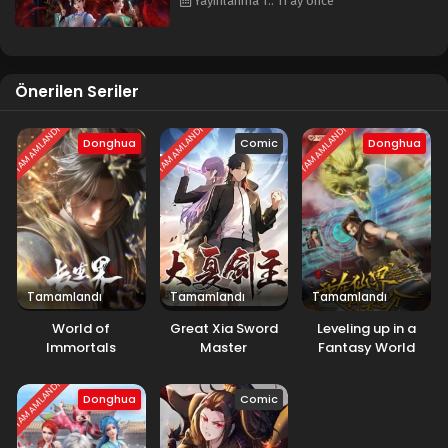
Yayınlanma T.: 11 ay önce
Önerilen Seriler
TAMAMLANDI
TAMAMLANDI
TAMAMLANDI
Donghua
Comic
Donghua
Tamamlandı
Tamamlandı
Tamamlandı
World of
Great Xia Sword
Leveling up in a
Immortals
Master
Fantasy World
TAMAMLANDI
Donghua
Comic