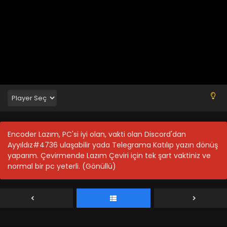
Encoder Lazım, PC'si iyi olan, vakti olan Discord'dan
Ayyıldız#4736 ulaşabilir yada Telegrama Katılıp yazın dönüş
yaparım. Çevirmende Lazım Çeviri için tek şart vaktiniz ve
normal bir pc yeterli. (Gönüllü)
Above the Kingdom of God 17.Bölüm Final
Blm 17 - Eylül 20, 2025
Above the Kingdom of God 16.Bölüm
Blm 16 - Eylül 15, 2025