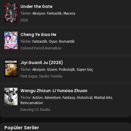
Under the Gate
Türler
:
Aksiyon
,
Fantastik
,
Macera
2026
Cheng Ye Xiao He
Türler
:
Fantastik
,
Oyun
,
Romantik
Colored Pencil Animation
Jiyi Guanli Ju (2026)
Türler
:
Aksiyon
,
Gizem
,
Psikolojik
,
Süper Güç
Flint Sugar, Studio Tumble
Wangu Zhizun: Li Yunxiao Zhuan
Türler
:
Action
,
Adventure
,
Fantasy
,
Historical
,
Martial Arts
,
Reincarnation
Dancing CG Studio
Popüler Seriler