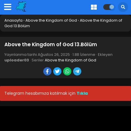
Anasayfa
›
Above the Kingdom of God
›
Above the Kingdom of
God 13.Bölüm
Above the Kingdom of God 13.Bölüm
Yayınlanma tarihi
Ağustos 26, 2025
·
1.8B İzlenme
· Ekleyen
uploader03
· Seriler
Above the Kingdom of God
Telegram hesabımıza katılmak için
Tıkla