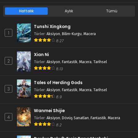
Haftalık
Aylık
Tümü
Tunshi Xingkong
1
Türler
:
Aksiyon
,
Bilim-Kurgu
,
Macera
8.27
Xian Ni
2
Türler
:
Aksiyon
,
Fantastik
,
Macera
,
Tarihsel
8.13
Tales of Herding Gods
3
Türler
:
Aksiyon
,
Fantastik
,
Macera
,
Tarihsel
8.9
Wanmei Shijie
4
Türler
:
Aksiyon
,
Dövüş Sanatları
,
Fantastik
,
Macera
8.2