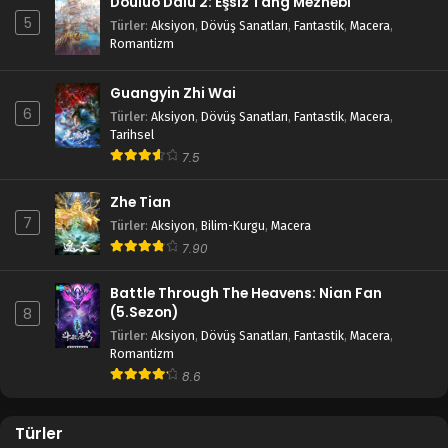
Douluo Dalu 2: Eşsiz Tang Mezhebi
5
Türler
:
Aksiyon
,
Dövüş Sanatları
,
Fantastik
,
Macera
,
Romantizm
Guangyin Zhi Wai
6
Türler
:
Aksiyon
,
Dövüş Sanatları
,
Fantastik
,
Macera
,
Tarihsel
7.5
Zhe Tian
7
Türler
:
Aksiyon
,
Bilim-Kurgu
,
Macera
7.90
Battle Through The Heavens: Nian Fan
(5.Sezon)
8
Türler
:
Aksiyon
,
Dövüş Sanatları
,
Fantastik
,
Macera
,
Romantizm
8.6
Türler