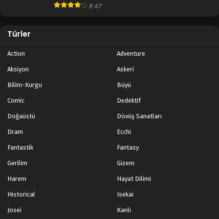
8.47
Türler
Action
Adventure
Aksiyon
Askeri
Bilim-Kurgu
Büyü
Comic
Dedektif
Doğaüstü
Dövüş Sanatları
Dram
Ecchi
Fantastik
Fantasy
Gerilim
Gizem
Harem
Hayat Dilimi
Historical
Isekai
Josei
Kanlı