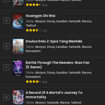
8.9
Guangyin Zhi Wai
5
Türler
:
Aksiyon
,
Dövüş Sanatları
,
Fantastik
,
Macera
,
Tarihsel
7.5
Douluo Dalu 2: Eşsiz Tang Mezhebi
6
Türler
:
Aksiyon
,
Dövüş Sanatları
,
Fantastik
,
Macera
,
Romantizm
Battle Through The Heavens: Nian Fan
(5.Sezon)
7
Türler
:
Aksiyon
,
Dövüş Sanatları
,
Fantastik
,
Macera
,
Romantizm
8.6
A Record Of A Mortal’s Journey To
Immortality
8
Türler
:
Aksiyon
,
Fantastik
,
Macera
,
Tarihsel