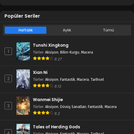
Popüler Seriler
Haftalık
Aylık
Tümü
Tunshi Xingkong
1
Türler
:
Aksiyon
,
Bilim-Kurgu
,
Macera
8.27
Xian Ni
2
Türler
:
Aksiyon
,
Fantastik
,
Macera
,
Tarihsel
8.13
Wanmei Shijie
3
Türler
:
Aksiyon
,
Dövüş Sanatları
,
Fantastik
,
Macera
8.2
Tales of Herding Gods
4
Türler
:
Aksiyon
,
Fantastik
,
Macera
,
Tarihsel