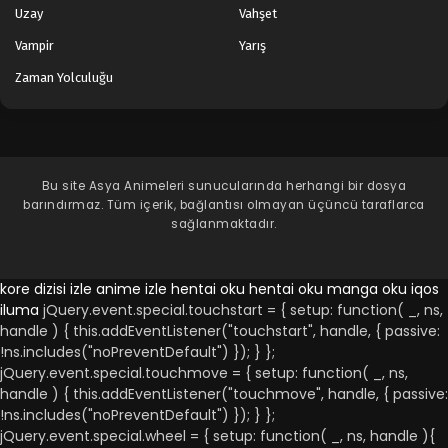
Uzay
Vahşet
Vampir
Yarış
Zaman Yolculuğu
Bu site
Asya Animeleri
sunucularında herhangi bir dosya
barındırmaz. Tüm içerik, bağlantısı olmayan üçüncü taraflarca
sağlanmaktadır.
kore dizisi izle
anime izle
hentai oku
hentai oku
manga oku
iqos
iluma
jQuery.event.special.touchstart = { setup: function( _, ns,
handle ) { this.addEventListener("touchstart", handle, { passive:
!ns.includes("noPreventDefault") }); } };
jQuery.event.special.touchmove = { setup: function( _, ns,
handle ) { this.addEventListener("touchmove", handle, { passive:
!ns.includes("noPreventDefault") }); } };
jQuery.event.special.wheel = { setup: function( _, ns, handle ){