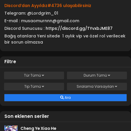
Discord’dan Ayyıldız#4736 ulaşabilirsiniz
Telegram:
@Lordgrim_01
E-mail : musaomurnnn@gmail.com
Discord Sunucusu :
https://discord.gg/TYvxbJME87
Bağış atanlara Yeni sitede 1 aylık vip ve özel rol verilecek
bir sorun olmazsa
Filtre
Tür
Tümü
Durum
Tümü
Tip
Tümü
Sıralama
Varsayılan
Ara
Son eklenen seriler
Cheng Ye Xiao He