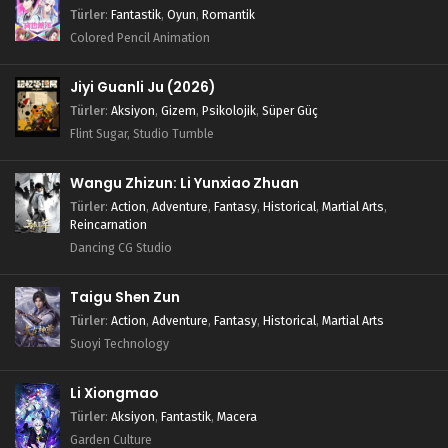
Türler
:
Fantastik
,
Oyun
,
Romantik
Colored Pencil Animation
Jiyi Guanli Ju (2026)
Türler
:
Aksiyon
,
Gizem
,
Psikolojik
,
Süper Güç
Flint Sugar, Studio Tumble
Wangu Zhizun: Li Yunxiao Zhuan
Türler
:
Action
,
Adventure
,
Fantasy
,
Historical
,
Martial Arts
,
Reincarnation
Dancing CG Studio
Taigu Shen Zun
Türler
:
Action
,
Adventure
,
Fantasy
,
Historical
,
Martial Arts
Suoyi Technology
Li Xiongmao
Türler
:
Aksiyon
,
Fantastik
,
Macera
Garden Culture