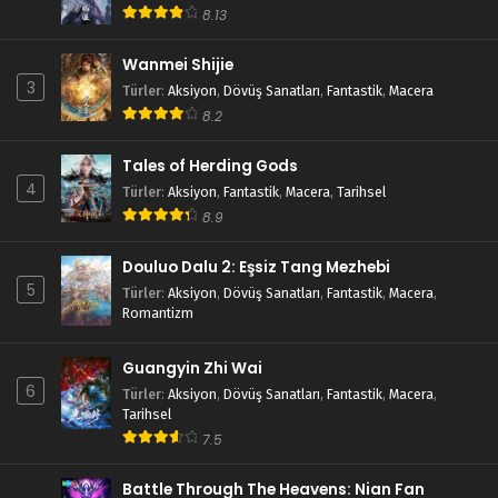
8.13
Wanmei Shijie
3
Türler
:
Aksiyon
,
Dövüş Sanatları
,
Fantastik
,
Macera
8.2
Tales of Herding Gods
4
Türler
:
Aksiyon
,
Fantastik
,
Macera
,
Tarihsel
8.9
Douluo Dalu 2: Eşsiz Tang Mezhebi
5
Türler
:
Aksiyon
,
Dövüş Sanatları
,
Fantastik
,
Macera
,
Romantizm
Guangyin Zhi Wai
6
Türler
:
Aksiyon
,
Dövüş Sanatları
,
Fantastik
,
Macera
,
Tarihsel
7.5
Battle Through The Heavens: Nian Fan