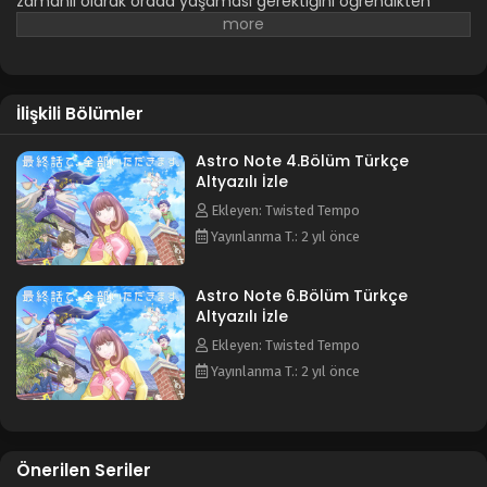
zamanlı olarak orada yaşaması gerektiğini öğrendikten
sonra kabul etmekte tereddüt eder. Ta ki güzel ve çekici
bakıcı
Mira
ile tanışana kadar. İkili birlikte çalışmaya başlar
ve aralarındaki bağ derinleşir. Ancak
Mira
'nın bir sırrı vardır:
O bu dünyadan değildir!
İlişkili Bölümler
Astro Note 4.Bölüm Türkçe
Altyazılı İzle
Ekleyen: Twisted Tempo
Yayınlanma T.: 2 yıl önce
Astro Note 6.Bölüm Türkçe
Altyazılı İzle
Ekleyen: Twisted Tempo
Yayınlanma T.: 2 yıl önce
Önerilen Seriler