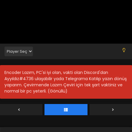
Astro Note 12.Bölüm Final Türkçe Altyazılı İzle
Blm 12 - Astro Note 12.Bölüm Final Türkçe Altyazılı İzle -
Haziran 21, 2024
Astro Note 11.Bölüm Türkçe Altyazılı İzle
Blm 11 - Astro Note 11.Bölüm Türkçe Altyazılı İzle - Haziran
14, 2024
Astro Note 10.Bölüm Türkçe Altyazılı İzle
Blm 10 - Astro Note 10.Bölüm Türkçe Altyazılı İzle - Haziran
7, 2024
Encoder Lazım, PC'si iyi olan, vakti olan Discord'dan
Ayyıldız#4736 ulaşabilir yada Telegrama Katılıp yazın dönüş
Astro Note 9.Bölüm Türkçe Altyazılı İzle
yaparım. Çevirmende Lazım Çeviri için tek şart vaktiniz ve
Blm 9 - Astro Note 9.Bölüm Türkçe Altyazılı İzle - Haziran 1,
normal bir pc yeterli. (Gönüllü)
2024
Astro Note 8.Bölüm Türkçe Altyazılı İzle
Blm 8 - Astro Note 8.Bölüm Türkçe Altyazılı İzle - Mayıs 24,
2024