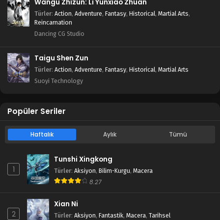
Wangu Zhizun: Li Yunxiao Zhuan
Türler
:
Action
,
Adventure
,
Fantasy
,
Historical
,
Martial Arts
,
Reincarnation
Dancing CG Studio
Taigu Shen Zun
Türler
:
Action
,
Adventure
,
Fantasy
,
Historical
,
Martial Arts
Suoyi Technology
Popüler Seriler
Haftalık
Aylık
Tümü
Tunshi Xingkong
1
Türler
:
Aksiyon
,
Bilim-Kurgu
,
Macera
8.27
Xian Ni
2
Türler
:
Aksiyon
,
Fantastik
,
Macera
,
Tarihsel