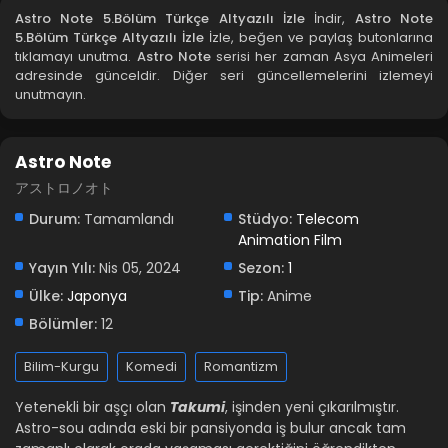
Astro Note 2.Bölüm Türkçe Altyazılı İzle
Astro Note 5.Bölüm Türkçe Altyazılı İzle
İndir,
Astro Note
5.Bölüm Türkçe Altyazılı İzle
İzle, beğen ve paylaş butonlarına
Blm 2 - Astro Note 2.Bölüm Türkçe Altyazılı İzle - Nisan 12,
tıklamayı unutma.
Astro Note
serisi her zaman Asya Animeleri
2024
adresinde günceldir. Diğer seri güncellemelerini izlemeyi
unutmayın.
Astro Note 1.Bölüm Türkçe Altyazılı İzle
Blm 1 - Astro Note 1.Bölüm Türkçe Altyazılı İzle - Nisan 5,
2024
Astro Note
アストロノオト
Durum:
Tamamlandı
Stüdyo:
Telecom
Animation Film
Yayın Yılı:
Nis 05, 2024
Sezon:
1
Ülke:
Japonya
Tip:
Anime
Bölümler:
12
Bilim-Kurgu
Komedi
Romantizm
Yetenekli bir aşçı olan
Takumi
, işinden yeni çıkarılmıştır.
Astro-sou adında eski bir pansiyonda iş bulur ancak tam