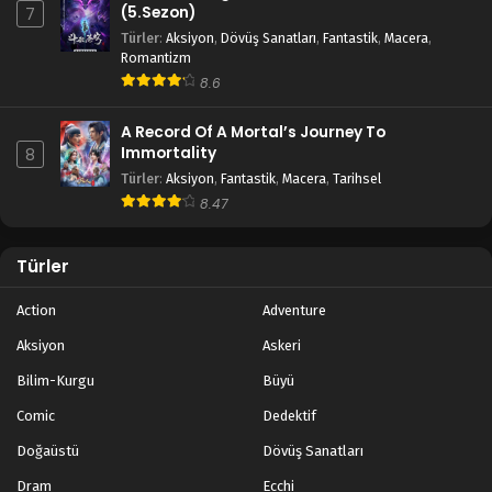
(5.Sezon)
7
Türler
:
Aksiyon
,
Dövüş Sanatları
,
Fantastik
,
Macera
,
Romantizm
8.6
A Record Of A Mortal’s Journey To
Immortality
8
Türler
:
Aksiyon
,
Fantastik
,
Macera
,
Tarihsel
8.47
Türler
Action
Adventure
Aksiyon
Askeri
Bilim-Kurgu
Büyü
Comic
Dedektif
Doğaüstü
Dövüş Sanatları
Dram
Ecchi