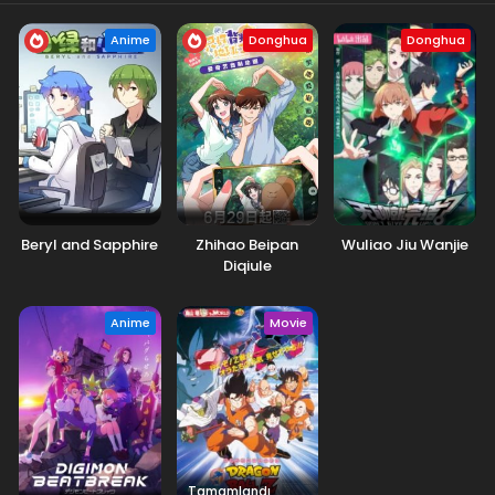
Anime
Donghua
Donghua
Beryl and Sapphire
Zhihao Beipan
Wuliao Jiu Wanjie
Diqiule
Anime
Movie
Tamamlandı