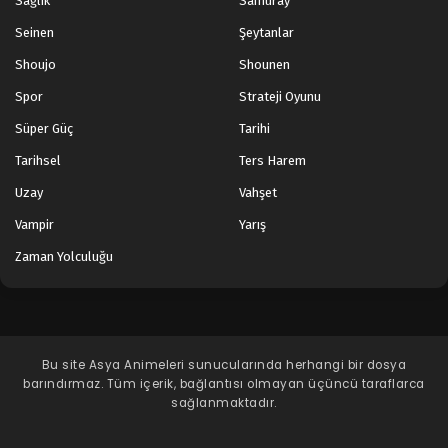
Sağlık
Samuray
Seinen
Şeytanlar
Shoujo
Shounen
Spor
Strateji Oyunu
Süper Güç
Tarihi
Tarihsel
Ters Harem
Uzay
Vahşet
Vampir
Yarış
Zaman Yolculuğu
Bu site
Asya Animeleri
sunucularında herhangi bir dosya
barındırmaz. Tüm içerik, bağlantısı olmayan üçüncü taraflarca
sağlanmaktadır.