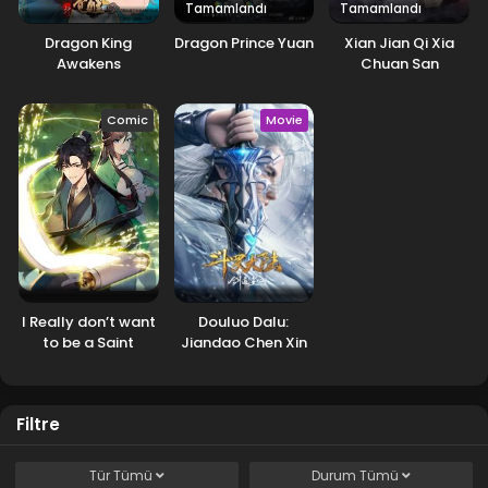
Tamamlandı
Tamamlandı
Dragon King
Dragon Prince Yuan
Xian Jian Qi Xia
Awakens
Chuan San
Comic
Movie
I Really don’t want
Douluo Dalu:
to be a Saint
Jiandao Chen Xin
Filtre
Tür
Tümü
Durum
Tümü