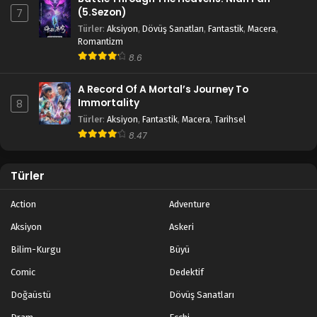
(5.Sezon)
7
Türler
:
Aksiyon
,
Dövüş Sanatları
,
Fantastik
,
Macera
,
Romantizm
8.6
A Record Of A Mortal’s Journey To
Immortality
8
Türler
:
Aksiyon
,
Fantastik
,
Macera
,
Tarihsel
8.47
Türler
Action
Adventure
Aksiyon
Askeri
Bilim-Kurgu
Büyü
Comic
Dedektif
Doğaüstü
Dövüş Sanatları