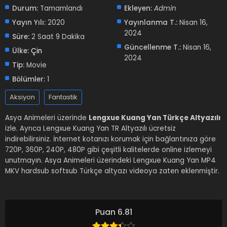
Durum:
Tamamlandı
Ekleyen:
Admin
Yayın Yılı:
2020
Yayınlanma T.:
Nisan 16,
2024
Süre:
2 Saat 9 Dakika
Güncellenme T.:
Nisan 16,
Ülke:
Çin
2024
Tip:
Movie
Bölümler:
1
Aksiyon
Fantastik
Asya Animeleri üzerinde
Lengxue Kuang Yan Türkçe Altyazılı
izle. Ayrıca Lengxue Kuang Yan TR Altyazılı ücretsiz
indirebilirsiniz. İnternet kotanızı korumak için bağlantınıza göre
720P, 360P, 240P, 480P gibi çeşitli kalitelerde online izlemeyi
unutmayın. Asya Animeleri üzerindeki Lengxue Kuang Yan MP4
MKV hardsub softsub Türkçe altyazı videoya zaten eklenmiştir.
Puan 6.81