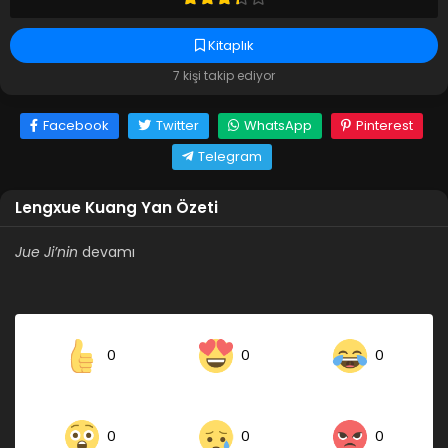
Kitaplık
7 kişi takip ediyor
Facebook
Twitter
WhatsApp
Pinterest
Telegram
Lengxue Kuang Yan Özeti
Jue Ji’nin
devamı
0
0
0
0
0
0