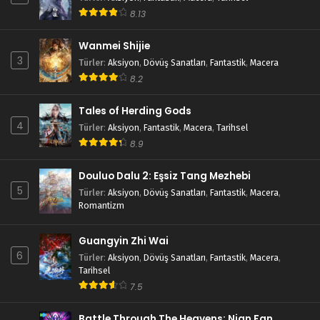
8.13
Wanmei Shijie
3
Türler
:
Aksiyon
,
Dövüş Sanatları
,
Fantastik
,
Macera
8.2
Tales of Herding Gods
4
Türler
:
Aksiyon
,
Fantastik
,
Macera
,
Tarihsel
8.9
Douluo Dalu 2: Eşsiz Tang Mezhebi
5
Türler
:
Aksiyon
,
Dövüş Sanatları
,
Fantastik
,
Macera
,
Romantizm
Guangyin Zhi Wai
6
Türler
:
Aksiyon
,
Dövüş Sanatları
,
Fantastik
,
Macera
,
Tarihsel
7.5
Battle Through The Heavens: Nian Fan