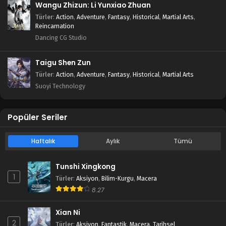
Wangu Zhizun: Li Yunxiao Zhuan
Türler
:
Action
,
Adventure
,
Fantasy
,
Historical
,
Martial Arts
,
Reincarnation
Dancing CG Studio
Taigu Shen Zun
Türler
:
Action
,
Adventure
,
Fantasy
,
Historical
,
Martial Arts
Suoyi Technology
Popüler Seriler
Haftalık
Aylık
Tümü
Tunshi Xingkong
1
Türler
:
Aksiyon
,
Bilim-Kurgu
,
Macera
8.27
Xian Ni
2
Türler
:
Aksiyon
,
Fantastik
,
Macera
,
Tarihsel