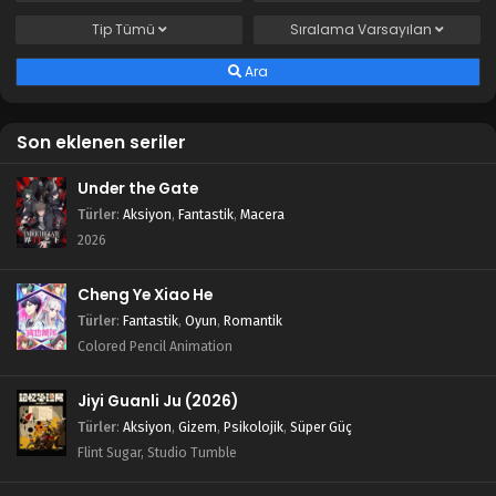
Tip
Tümü
Sıralama
Varsayılan
Ara
Son eklenen seriler
Under the Gate
Türler
:
Aksiyon
,
Fantastik
,
Macera
2026
Cheng Ye Xiao He
Türler
:
Fantastik
,
Oyun
,
Romantik
Colored Pencil Animation
Jiyi Guanli Ju (2026)
Türler
:
Aksiyon
,
Gizem
,
Psikolojik
,
Süper Güç
Flint Sugar, Studio Tumble