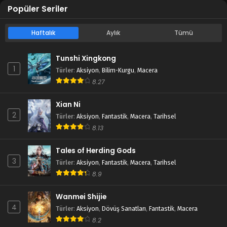
Popüler Seriler
Haftalık
Aylık
Tümü
Tunshi Xingkong
1
Türler
:
Aksiyon
,
Bilim-Kurgu
,
Macera
8.27
Xian Ni
2
Türler
:
Aksiyon
,
Fantastik
,
Macera
,
Tarihsel
8.13
Tales of Herding Gods
3
Türler
:
Aksiyon
,
Fantastik
,
Macera
,
Tarihsel
8.9
Wanmei Shijie
4
Türler
:
Aksiyon
,
Dövüş Sanatları
,
Fantastik
,
Macera
8.2