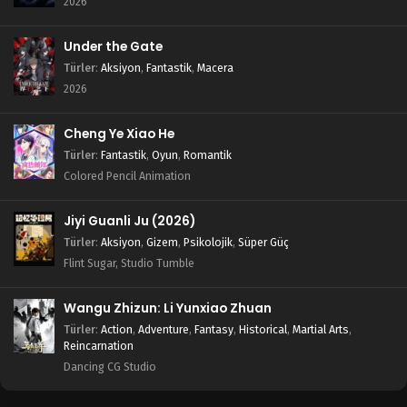
2026
Under the Gate
Türler
:
Aksiyon
,
Fantastik
,
Macera
2026
Cheng Ye Xiao He
Türler
:
Fantastik
,
Oyun
,
Romantik
Colored Pencil Animation
Jiyi Guanli Ju (2026)
Türler
:
Aksiyon
,
Gizem
,
Psikolojik
,
Süper Güç
Flint Sugar, Studio Tumble
Wangu Zhizun: Li Yunxiao Zhuan
Türler
:
Action
,
Adventure
,
Fantasy
,
Historical
,
Martial Arts
,
Reincarnation
Dancing CG Studio