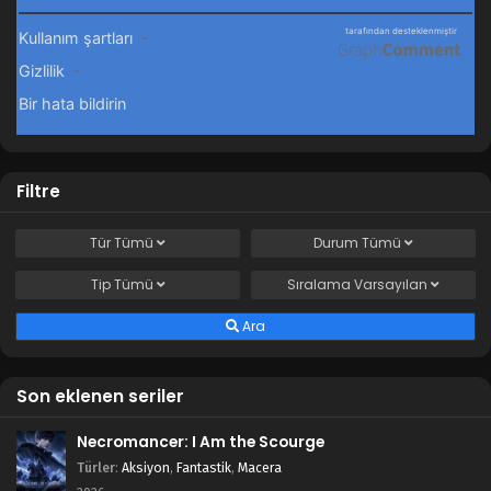
Filtre
Tür
Tümü
Durum
Tümü
Tip
Tümü
Sıralama
Varsayılan
Ara
Son eklenen seriler
Necromancer: I Am the Scourge
Türler
:
Aksiyon
,
Fantastik
,
Macera