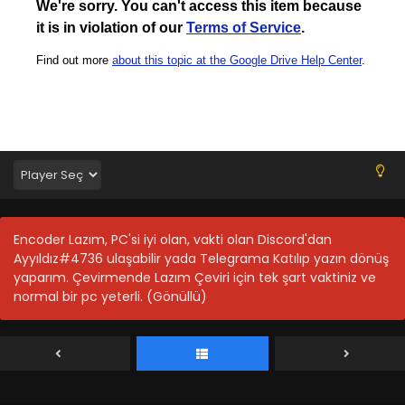
Blm 21 - Ekim 12, 2024
Boku no Hero Academia 7.Sezon 20.Bölüm
Blm 20 - Ekim 5, 2024
Boku no Hero Academia 7.Sezon 19.Bölüm
Blm 19 - Eylül 28, 2024
Boku no Hero Academia 7.Sezon 18.Bölüm
Encoder Lazım, PC'si iyi olan, vakti olan Discord'dan
Blm 18 - Boku no Hero Academia 7.Sezon 18.Bölüm - Eylül
Ayyıldız#4736 ulaşabilir yada Telegrama Katılıp yazın dönüş
21, 2024
yaparım. Çevirmende Lazım Çeviri için tek şart vaktiniz ve
normal bir pc yeterli. (Gönüllü)
Boku no Hero Academia 7.Sezon 17.Bölüm
Blm 17 - Eylül 14, 2024
Boku no Hero Academia 7.Sezon 16.Bölüm
Blm 16 - Eylül 7, 2024