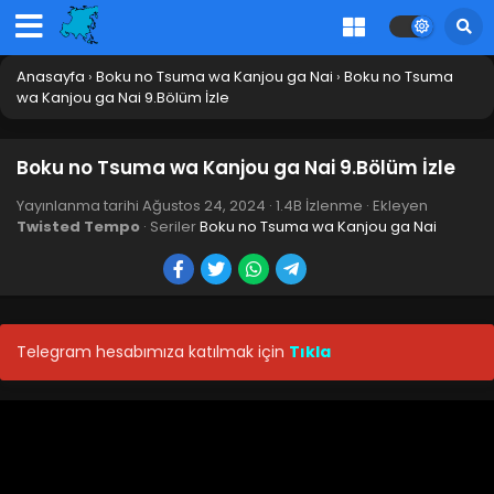
Anasayfa
›
Boku no Tsuma wa Kanjou ga Nai
›
Boku no Tsuma
wa Kanjou ga Nai 9.Bölüm İzle
Boku no Tsuma wa Kanjou ga Nai 9.Bölüm İzle
Yayınlanma tarihi
Ağustos 24, 2024
·
1.4B İzlenme
· Ekleyen
Twisted Tempo
· Seriler
Boku no Tsuma wa Kanjou ga Nai
Telegram hesabımıza katılmak için
Tıkla