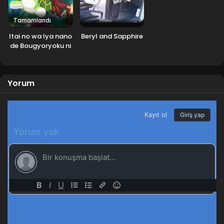
Tamamlandı
Itai no wa Iya nano
Beryl and Sapphire
de Bougyoryoku ni
Kyokufuri Shitai to
Omoimasu 2.Sezon
Yorum