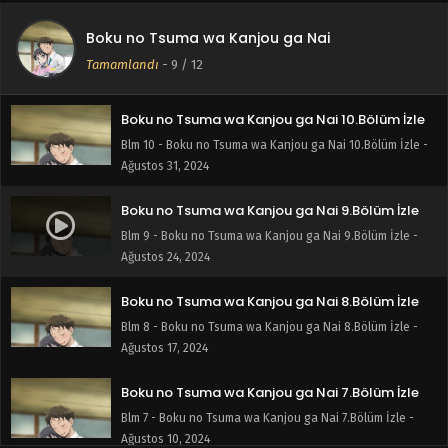
Boku no Tsuma wa Kanjou ga Nai 11.Bölüm İzle
Boku no Tsuma wa Kanjou ga Nai
Blm 11 - Boku no Tsuma wa Kanjou ga Nai 11.Bölüm İzle -
Tamamlandı
-
9
/ 12
Eylül 7, 2024
Boku no Tsuma wa Kanjou ga Nai 10.Bölüm İzle
Blm 10 - Boku no Tsuma wa Kanjou ga Nai 10.Bölüm İzle -
Ağustos 31, 2024
Boku no Tsuma wa Kanjou ga Nai 9.Bölüm İzle
Blm 9 - Boku no Tsuma wa Kanjou ga Nai 9.Bölüm İzle -
Ağustos 24, 2024
Boku no Tsuma wa Kanjou ga Nai 8.Bölüm İzle
Blm 8 - Boku no Tsuma wa Kanjou ga Nai 8.Bölüm İzle -
Ağustos 17, 2024
Boku no Tsuma wa Kanjou ga Nai 7.Bölüm İzle
Blm 7 - Boku no Tsuma wa Kanjou ga Nai 7.Bölüm İzle -
Ağustos 10, 2024