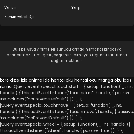
Vampir
Yarış
Zaman Yolculuğu
Bu site
Asya Animeleri
sunucularında herhangi bir dosya
barındırmaz. Tüm içerik, bağlantısı olmayan üçüncü taraflarca
sağlanmaktadır.
kore dizisi izle
anime izle
hentai oku
hentai oku
manga oku
iqos
iluma
jQuery.event.special.touchstart = { setup: function( _, ns,
handle ) { this.addEventListener("touchstart", handle, { passive:
!ns.includes("noPreventDefault") }); } };
jQuery.event.special.touchmove = { setup: function( _, ns,
handle ) { this.addEventListener("touchmove", handle, { passive:
!ns.includes("noPreventDefault") }); } };
jQuery.event.special.wheel = { setup: function( _, ns, handle ){
this.addEventListener("wheel", handle, { passive: true }); } };