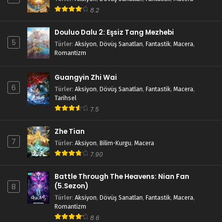
8.2
Douluo Dalu 2: Eşsiz Tang Mezhebi
5
Türler
:
Aksiyon
,
Dövüş Sanatları
,
Fantastik
,
Macera
,
Romantizm
Guangyin Zhi Wai
6
Türler
:
Aksiyon
,
Dövüş Sanatları
,
Fantastik
,
Macera
,
Tarihsel
7.5
Zhe Tian
7
Türler
:
Aksiyon
,
Bilim-Kurgu
,
Macera
7.90
Battle Through The Heavens: Nian Fan
(5.Sezon)
8
Türler
:
Aksiyon
,
Dövüş Sanatları
,
Fantastik
,
Macera
,
Romantizm
8.6