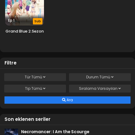
Ep 1
Sub
Grand Blue 2.Sezon
Filtre
Tür
Tümü
Durum
Tümü
Tip
Tümü
Sıralama
Varsayılan
Ara
Son eklenen seriler
Necromancer: I Am the Scourge