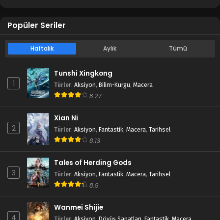
Popüler Seriler
Haftalık
Aylık
Tümü
Tunshi Xingkong
1
Türler
:
Aksiyon
,
Bilim-Kurgu
,
Macera
8.27
Xian Ni
2
Türler
:
Aksiyon
,
Fantastik
,
Macera
,
Tarihsel
8.13
Tales of Herding Gods
3
Türler
:
Aksiyon
,
Fantastik
,
Macera
,
Tarihsel
8.9
Wanmei Shijie
4
Türler
:
Aksiyon
,
Dövüş Sanatları
,
Fantastik
,
Macera