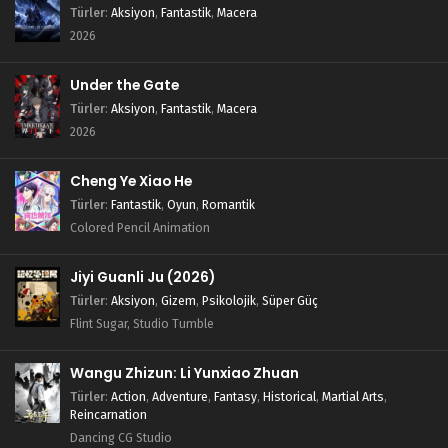
Türler
:
Aksiyon
,
Fantastik
,
Macera
2026
Under the Gate
Türler
:
Aksiyon
,
Fantastik
,
Macera
2026
Cheng Ye Xiao He
Türler
:
Fantastik
,
Oyun
,
Romantik
Colored Pencil Animation
Jiyi Guanli Ju (2026)
Türler
:
Aksiyon
,
Gizem
,
Psikolojik
,
Süper Güç
Flint Sugar, Studio Tumble
Wangu Zhizun: Li Yunxiao Zhuan
Türler
:
Action
,
Adventure
,
Fantasy
,
Historical
,
Martial Arts
,
Reincarnation
Dancing CG Studio