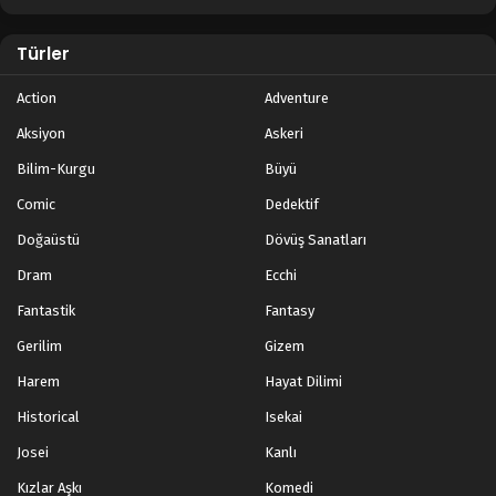
Türler
Action
Adventure
Aksiyon
Askeri
Bilim-Kurgu
Büyü
Comic
Dedektif
Doğaüstü
Dövüş Sanatları
Dram
Ecchi
Fantastik
Fantasy
Gerilim
Gizem
Harem
Hayat Dilimi
Historical
Isekai
Josei
Kanlı
Kızlar Aşkı
Komedi