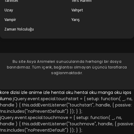
Tarihsel
Ters Harem
Uzay
Vahşet
Vampir
Yarış
Zaman Yolculuğu
Bu site
Asya Animeleri
sunucularında herhangi bir dosya
barındırmaz. Tüm içerik, bağlantısı olmayan üçüncü taraflarca
sağlanmaktadır.
kore dizisi izle
anime izle
hentai oku
hentai oku
manga oku
iqos
iluma
jQuery.event.special.touchstart = { setup: function( _, ns,
handle ) { this.addEventListener("touchstart", handle, { passive:
!ns.includes("noPreventDefault") }); } };
jQuery.event.special.touchmove = { setup: function( _, ns,
handle ) { this.addEventListener("touchmove", handle, { passive:
!ns.includes("noPreventDefault") }); } };