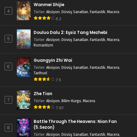
Wanmei Shijie
4
Türler
:
Aksiyon
,
Dövüş Sanatları
,
Fantastik
,
Macera
8.2
Douluo Dalu 2: Eşsiz Tang Mezhebi
5
Türler
:
Aksiyon
,
Dövüş Sanatları
,
Fantastik
,
Macera
,
Romantizm
Guangyin Zhi Wai
6
Türler
:
Aksiyon
,
Dövüş Sanatları
,
Fantastik
,
Macera
,
Tarihsel
7.5
Zhe Tian
7
Türler
:
Aksiyon
,
Bilim-Kurgu
,
Macera
7.90
Battle Through The Heavens: Nian Fan
(5.Sezon)
8
Türler
:
Aksiyon
,
Dövüş Sanatları
,
Fantastik
,
Macera
,