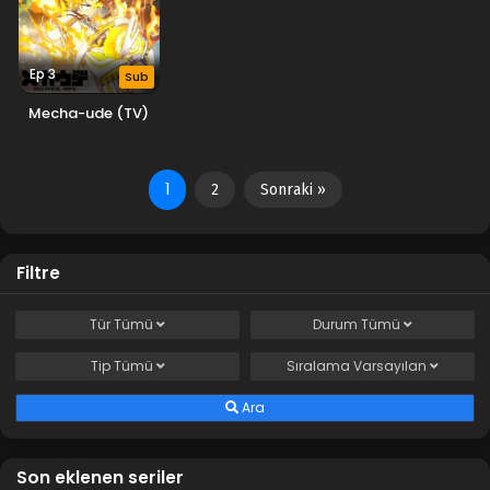
Ep 3
Sub
Mecha-ude (TV)
1
2
Sonraki »
Filtre
Tür
Tümü
Durum
Tümü
Tip
Tümü
Sıralama
Varsayılan
Ara
Son eklenen seriler