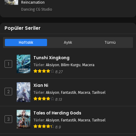
Reincarnation
Dancing CG Studio
Popüler Seriler
Haftalık
Aylık
Tümü
Tunshi Xingkong
1
Türler
:
Aksiyon
,
Bilim-Kurgu
,
Macera
8.27
Xian Ni
2
Türler
:
Aksiyon
,
Fantastik
,
Macera
,
Tarihsel
8.13
Tales of Herding Gods
3
Türler
:
Aksiyon
,
Fantastik
,
Macera
,
Tarihsel
8.9