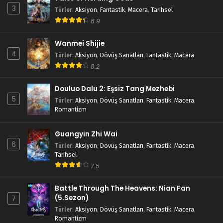
3
Türler
:
Aksiyon
,
Fantastik
,
Macera
,
Tarihsel
8.9
Wanmei Shijie
4
Türler
:
Aksiyon
,
Dövüş Sanatları
,
Fantastik
,
Macera
8.2
Douluo Dalu 2: Eşsiz Tang Mezhebi
5
Türler
:
Aksiyon
,
Dövüş Sanatları
,
Fantastik
,
Macera
,
Romantizm
Guangyin Zhi Wai
6
Türler
:
Aksiyon
,
Dövüş Sanatları
,
Fantastik
,
Macera
,
Tarihsel
7.5
Battle Through The Heavens: Nian Fan
(5.Sezon)
7
Türler
:
Aksiyon
,
Dövüş Sanatları
,
Fantastik
,
Macera
,
Romantizm