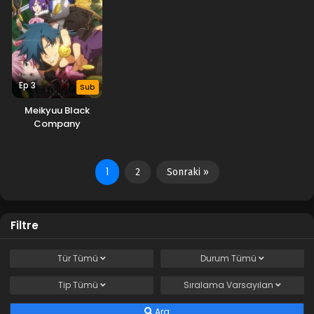
Ep 3
Sub
Meikyuu Black
Company
1
2
Sonraki »
Filtre
Tür
Tümü
Durum
Tümü
Tip
Tümü
Sıralama
Varsayılan
Ara