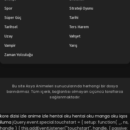
Spor
Strateji Oyunu
Süper Güç
Tarihi
Tarihsel
Ters Harem
Uzay
Vahşet
Vampir
Yarış
Zaman Yolculuğu
Bu site
Asya Animeleri
sunucularında herhangi bir dosya
barındırmaz. Tüm içerik, bağlantısı olmayan üçüncü taraflarca
sağlanmaktadır.
kore dizisi izle
anime izle
hentai oku
hentai oku
manga oku
iqos
iluma
jQuery.event.special.touchstart = { setup: function( _, ns,
handle ) { this.addEventListener("touchstart", handle, { passive: