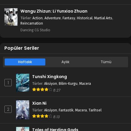
Wangu Zhizun: Li Yunxiao Zhuan
Türler
:
Action
,
Adventure
,
Fantasy
,
Historical
,
Martial Arts
,
Reincarnation
Dancing CG Studio
Popüler Seriler
Haftalık
Aylık
Tümü
Tunshi Xingkong
1
Türler
:
Aksiyon
,
Bilim-Kurgu
,
Macera
8.27
Xian Ni
2
Türler
:
Aksiyon
,
Fantastik
,
Macera
,
Tarihsel
8.13
Tales of Herding Gods