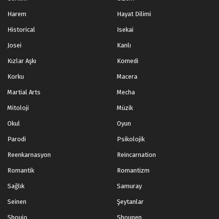
Harem
Hayat Dilimi
Historical
Isekai
Josei
Kanlı
Kızlar Aşkı
Komedi
Korku
Macera
Martial Arts
Mecha
Mitoloji
Müzik
Okul
Oyun
Parodi
Psikolojik
Reenkarnasyon
Reincarnation
Romantik
Romantizm
Sağlık
Samuray
Seinen
Şeytanlar
Shoujo
Shounen