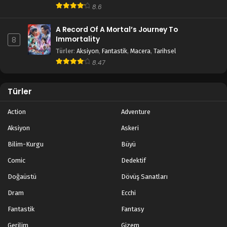
8.6
A Record Of A Mortal’s Journey To
Immortality
8
Türler
:
Aksiyon
,
Fantastik
,
Macera
,
Tarihsel
8.47
Türler
Action
Adventure
Aksiyon
Askeri
Bilim-Kurgu
Büyü
Comic
Dedektif
Doğaüstü
Dövüş Sanatları
Dram
Ecchi
Fantastik
Fantasy
Gerilim
Gizem