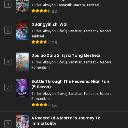
4
Türler
:
Aksiyon
,
Fantastik
,
Macera
,
Tarihsel
8.9
Guangyin Zhi Wai
5
Türler
:
Aksiyon
,
Dövüş Sanatları
,
Fantastik
,
Macera
,
Tarihsel
7.5
Douluo Dalu 2: Eşsiz Tang Mezhebi
6
Türler
:
Aksiyon
,
Dövüş Sanatları
,
Fantastik
,
Macera
,
Romantizm
Battle Through The Heavens: Nian Fan
(5.Sezon)
7
Türler
:
Aksiyon
,
Dövüş Sanatları
,
Fantastik
,
Macera
,
Romantizm
8.6
A Record Of A Mortal’s Journey To
Immortality
8