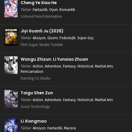
Cheng Ye Xiao He
Türler
:
Fantastik
,
Oyun
,
Romantik
Colored Pencil Animation
Jiyi Guanli Ju (2026)
Türler
:
Aksiyon
,
Gizem
,
Psikolojik
,
Süper Güç
Flint Sugar, Studio Tumble
Wangu Zhizun: Li Yunxiao Zhuan
Türler
:
Action
,
Adventure
,
Fantasy
,
Historical
,
Martial Arts
,
Reincarnation
Dancing CG Studio
Taigu Shen Zun
Türler
:
Action
,
Adventure
,
Fantasy
,
Historical
,
Martial Arts
Suoyi Technology
Li Xiongmao
Türler
:
Aksiyon
,
Fantastik
,
Macera