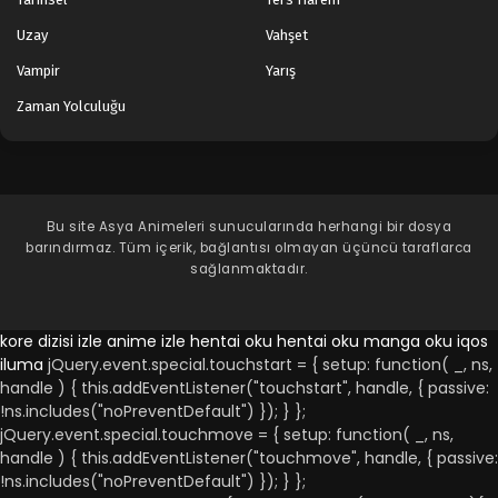
Uzay
Vahşet
Vampir
Yarış
Zaman Yolculuğu
Bu site
Asya Animeleri
sunucularında herhangi bir dosya
barındırmaz. Tüm içerik, bağlantısı olmayan üçüncü taraflarca
sağlanmaktadır.
kore dizisi izle
anime izle
hentai oku
hentai oku
manga oku
iqos
iluma
jQuery.event.special.touchstart = { setup: function( _, ns,
handle ) { this.addEventListener("touchstart", handle, { passive:
!ns.includes("noPreventDefault") }); } };
jQuery.event.special.touchmove = { setup: function( _, ns,
handle ) { this.addEventListener("touchmove", handle, { passive:
!ns.includes("noPreventDefault") }); } };