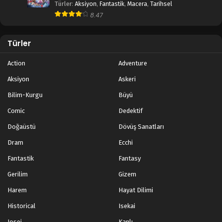
Türler
:
Aksiyon
,
Fantastik
,
Macera
,
Tarihsel
8.47
Türler
Action
Adventure
Aksiyon
Askeri
Bilim-Kurgu
Büyü
Comic
Dedektif
Doğaüstü
Dövüş Sanatları
Dram
Ecchi
Fantastik
Fantasy
Gerilim
Gizem
Harem
Hayat Dilimi
Historical
Isekai
Josei
Kanlı