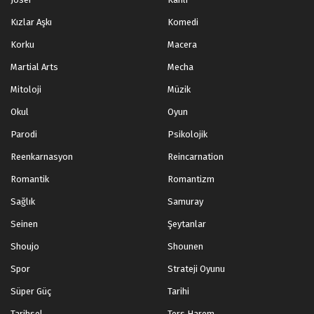
Kızlar Aşkı
Komedi
Korku
Macera
Martial Arts
Mecha
Mitoloji
Müzik
Okul
Oyun
Parodi
Psikolojik
Reenkarnasyon
Reincarnation
Romantik
Romantizm
Sağlık
Samuray
Seinen
Şeytanlar
Shoujo
Shounen
Spor
Strateji Oyunu
Süper Güç
Tarihi
Tarihsel
Ters Harem