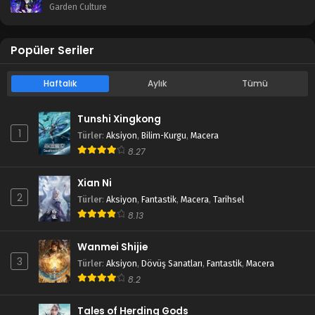
Garden Culture
Popüler Seriler
Haftalık
Aylık
Tümü
Tunshi Xingkong
1
Türler
:
Aksiyon
,
Bilim-Kurgu
,
Macera
8.27
Xian Ni
2
Türler
:
Aksiyon
,
Fantastik
,
Macera
,
Tarihsel
8.13
Wanmei Shijie
3
Türler
:
Aksiyon
,
Dövüş Sanatları
,
Fantastik
,
Macera
8.2
Tales of Herding Gods