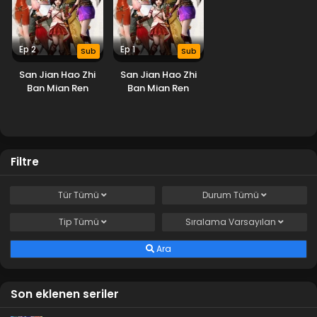
Ep 2
Ep 1
Sub
Sub
San Jian Hao Zhi
San Jian Hao Zhi
Ban Mian Ren
Ban Mian Ren
Filtre
Tür
Tümü
Durum
Tümü
Tip
Tümü
Sıralama
Varsayılan
Ara
Son eklenen seriler