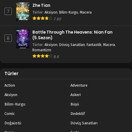
Zhe Tian
7
Türler
:
Aksiyon
,
Bilim-Kurgu
,
Macera
7.90
Battle Through The Heavens: Nian Fan
(5.Sezon)
8
Türler
:
Aksiyon
,
Dövüş Sanatları
,
Fantastik
,
Macera
,
Romantizm
8.6
Türler
Action
Adventure
Aksiyon
Askeri
Bilim-Kurgu
Büyü
Comic
Dedektif
Doğaüstü
Dövüş Sanatları