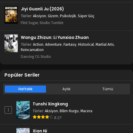
Jiyi Guanli Ju (2026)
Türler
:
Aksiyon
,
Gizem
,
Psikolojik
,
Süper Güç
Flint Sugar, Studio Tumble
Wangu Zhizun: Li Yunxiao Zhuan
Türler
:
Action
,
Adventure
,
Fantasy
,
Historical
,
Martial Arts
,
Reincarnation
Dancing CG Studio
Popüler Seriler
Haftalık
Aylık
Tümü
Tunshi Xingkong
1
Türler
:
Aksiyon
,
Bilim-Kurgu
,
Macera
8.27
Xian Ni