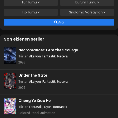
Tür
Tümü
Durum
Tümü
Tip
Tümü
Sıralama
Varsayılan
Ara
Son eklenen seriler
Necromancer: I Am the Scourge
Türler
:
Aksiyon
,
Fantastik
,
Macera
2026
Under the Gate
Türler
:
Aksiyon
,
Fantastik
,
Macera
2026
Cheng Ye Xiao He
Türler
:
Fantastik
,
Oyun
,
Romantik
Colored Pencil Animation