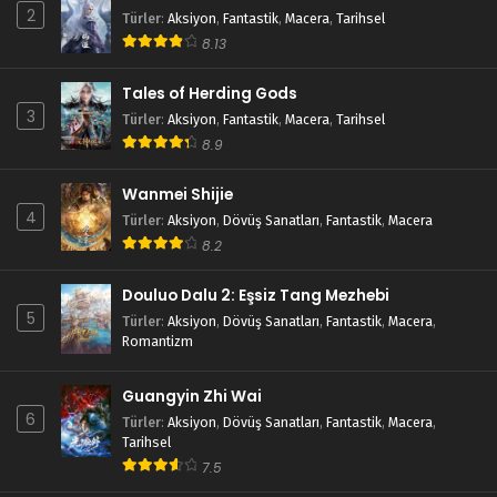
2
Türler
:
Aksiyon
,
Fantastik
,
Macera
,
Tarihsel
8.13
Tales of Herding Gods
3
Türler
:
Aksiyon
,
Fantastik
,
Macera
,
Tarihsel
8.9
Wanmei Shijie
4
Türler
:
Aksiyon
,
Dövüş Sanatları
,
Fantastik
,
Macera
8.2
Douluo Dalu 2: Eşsiz Tang Mezhebi
5
Türler
:
Aksiyon
,
Dövüş Sanatları
,
Fantastik
,
Macera
,
Romantizm
Guangyin Zhi Wai
6
Türler
:
Aksiyon
,
Dövüş Sanatları
,
Fantastik
,
Macera
,
Tarihsel
7.5