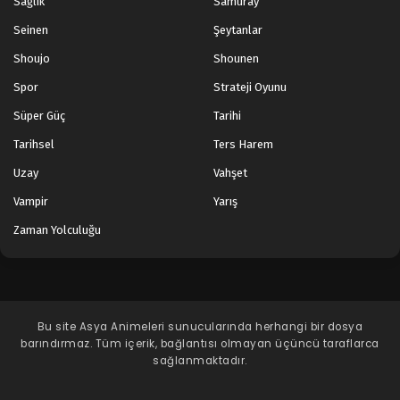
Sağlık
Samuray
Seinen
Şeytanlar
Shoujo
Shounen
Spor
Strateji Oyunu
Süper Güç
Tarihi
Tarihsel
Ters Harem
Uzay
Vahşet
Vampir
Yarış
Zaman Yolculuğu
Bu site
Asya Animeleri
sunucularında herhangi bir dosya
barındırmaz. Tüm içerik, bağlantısı olmayan üçüncü taraflarca
sağlanmaktadır.