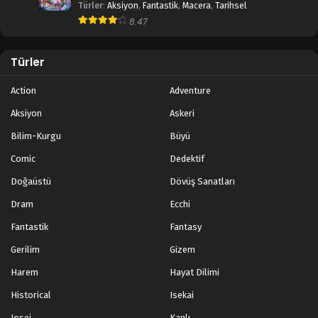
Türler
:
Aksiyon
,
Fantastik
,
Macera
,
Tarihsel
8.47
Türler
Action
Adventure
Aksiyon
Askeri
Bilim-Kurgu
Büyü
Comic
Dedektif
Doğaüstü
Dövüş Sanatları
Dram
Ecchi
Fantastik
Fantasy
Gerilim
Gizem
Harem
Hayat Dilimi
Historical
Isekai
Josei
Kanlı