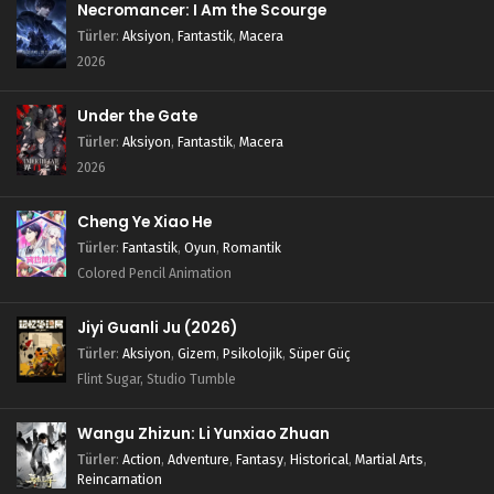
Necromancer: I Am the Scourge
Türler
:
Aksiyon
,
Fantastik
,
Macera
2026
Under the Gate
Türler
:
Aksiyon
,
Fantastik
,
Macera
2026
Cheng Ye Xiao He
Türler
:
Fantastik
,
Oyun
,
Romantik
Colored Pencil Animation
Jiyi Guanli Ju (2026)
Türler
:
Aksiyon
,
Gizem
,
Psikolojik
,
Süper Güç
Flint Sugar, Studio Tumble
Wangu Zhizun: Li Yunxiao Zhuan
Türler
:
Action
,
Adventure
,
Fantasy
,
Historical
,
Martial Arts
,
Reincarnation