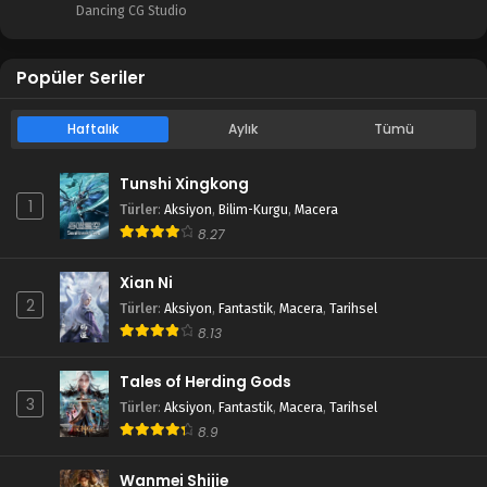
Dancing CG Studio
Popüler Seriler
Haftalık
Aylık
Tümü
Tunshi Xingkong
1
Türler
:
Aksiyon
,
Bilim-Kurgu
,
Macera
8.27
Xian Ni
2
Türler
:
Aksiyon
,
Fantastik
,
Macera
,
Tarihsel
8.13
Tales of Herding Gods
3
Türler
:
Aksiyon
,
Fantastik
,
Macera
,
Tarihsel
8.9
Wanmei Shijie