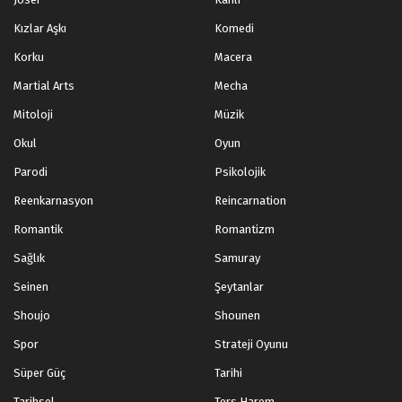
Kızlar Aşkı
Komedi
Korku
Macera
Martial Arts
Mecha
Mitoloji
Müzik
Okul
Oyun
Parodi
Psikolojik
Reenkarnasyon
Reincarnation
Romantik
Romantizm
Sağlık
Samuray
Seinen
Şeytanlar
Shoujo
Shounen
Spor
Strateji Oyunu
Süper Güç
Tarihi
Tarihsel
Ters Harem