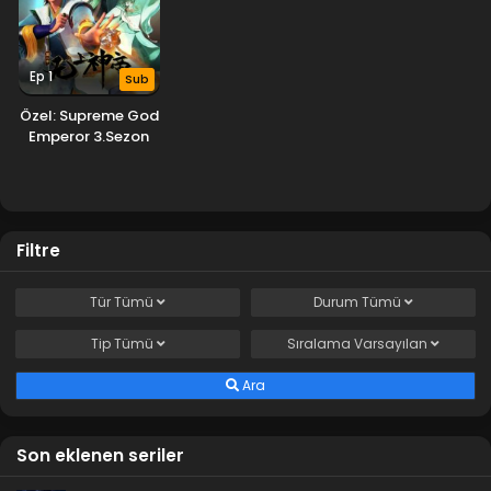
Ep 1
Sub
Özel: Supreme God
Emperor 3.Sezon
Filtre
Tür
Tümü
Durum
Tümü
Tip
Tümü
Sıralama
Varsayılan
Ara
Son eklenen seriler