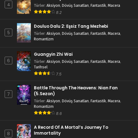
4
Türler
:
Aksiyon
,
Dövüş Sanatları
,
Fantastik
,
Macera
8.2
Douluo Dalu 2: Eşsiz Tang Mezhebi
5
Türler
:
Aksiyon
,
Dövüş Sanatları
,
Fantastik
,
Macera
,
Romantizm
Guangyin Zhi Wai
6
Türler
:
Aksiyon
,
Dövüş Sanatları
,
Fantastik
,
Macera
,
Tarihsel
7.5
Battle Through The Heavens: Nian Fan
(5.Sezon)
7
Türler
:
Aksiyon
,
Dövüş Sanatları
,
Fantastik
,
Macera
,
Romantizm
8.6
A Record Of A Mortal’s Journey To
Immortality
8