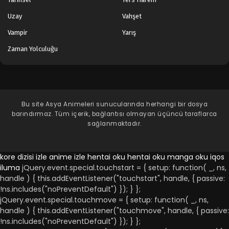
Uzay
Vahşet
Vampir
Yarış
Zaman Yolculuğu
Bu site
Asya Animeleri
sunucularında herhangi bir dosya
barındırmaz. Tüm içerik, bağlantısı olmayan üçüncü taraflarca
sağlanmaktadır.
kore dizisi izle
anime izle
hentai oku
hentai oku
manga oku
iqos
iluma
jQuery.event.special.touchstart = { setup: function( _, ns,
handle ) { this.addEventListener("touchstart", handle, { passive:
!ns.includes("noPreventDefault") }); } };
jQuery.event.special.touchmove = { setup: function( _, ns,
handle ) { this.addEventListener("touchmove", handle, { passive:
!ns.includes("noPreventDefault") }); } };