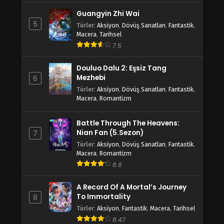
Guangyin Zhi Wai
5
Türler
:
Aksiyon
,
Dövüş Sanatları
,
Fantastik
,
Macera
,
Tarihsel
7.5
Douluo Dalu 2: Eşsiz Tang
Mezhebi
6
Türler
:
Aksiyon
,
Dövüş Sanatları
,
Fantastik
,
Macera
,
Romantizm
Battle Through The Heavens:
Nian Fan (5.Sezon)
7
Türler
:
Aksiyon
,
Dövüş Sanatları
,
Fantastik
,
Macera
,
Romantizm
8.6
A Record Of A Mortal’s Journey
To Immortality
8
Türler
:
Aksiyon
,
Fantastik
,
Macera
,
Tarihsel
8.47