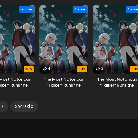
’s Greatest Clan
World’s Greatest Clan
World’s Greatest Cla
Anime
Anime
Anim
Ep 4
Ep 3
Sub
Sub
Su
Most Notorious
The Most Notorious
The Most Notorious
lker” Runs the
“Talker” Runs the
“Talker” Runs the
’s Greatest Clan
World’s Greatest Clan
World’s Greatest Cla
2
Sonraki »