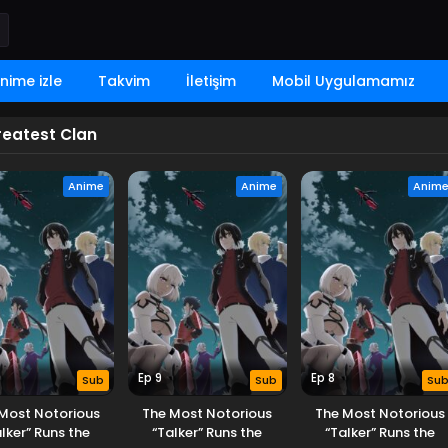
nime izle
Takvim
İletişim
Mobil Uygulamamız
reatest Clan
Anime
Anime
Anim
Ep 9
Ep 8
Sub
Sub
Su
Most Notorious
The Most Notorious
The Most Notorious
lker” Runs the
“Talker” Runs the
“Talker” Runs the