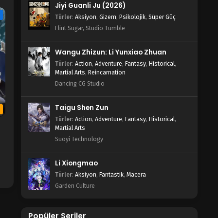
n
Jiyi Guanli Ju (2026)
e
Türler
:
Aksiyon
,
Gizem
,
Psikolojik
,
Süper Güç
Flint Sugar, Studio Tumble
Wangu Zhizun: Li Yunxiao Zhuan
Türler
:
Action
,
Adventure
,
Fantasy
,
Historical
,
Martial Arts
,
Reincarnation
Dancing CG Studio
Taigu Shen Zun
b
Türler
:
Action
,
Adventure
,
Fantasy
,
Historical
,
Martial Arts
Suoyi Technology
n
Li Xiongmao
Türler
:
Aksiyon
,
Fantastik
,
Macera
Garden Culture
Popüler Seriler