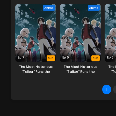
World’s Greatest Clan
World’s Greatest Clan
World
Anime
Anime
Ep 7
Ep 6
Ep 5
Sub
Sub
The Most Notorious
The Most Notorious
The 
“Talker” Runs the
“Talker” Runs the
“Ta
World’s Greatest Clan
World’s Greatest Clan
World
1