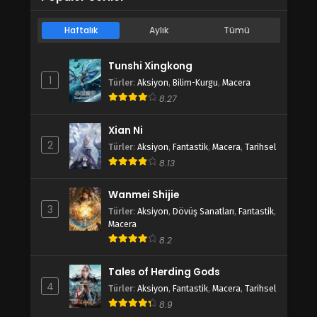
Haftalık
Aylık
Tümü
Tunshi Xingkong
1
Türler
:
Aksiyon
,
Bilim-Kurgu
,
Macera
8.27
Xian Ni
2
Türler
:
Aksiyon
,
Fantastik
,
Macera
,
Tarihsel
8.13
Wanmei Shijie
3
Türler
:
Aksiyon
,
Dövüş Sanatları
,
Fantastik
,
Macera
8.2
Tales of Herding Gods
4
Türler
:
Aksiyon
,
Fantastik
,
Macera
,
Tarihsel
8.9