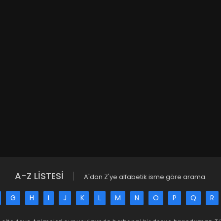
A-Z LİSTESİ
A'dan Z'ye alfabetik isme göre arama.
G
H
I
J
K
L
M
N
O
P
Q
R