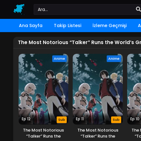
Ana Sayfa
Takip Listesi
İzleme Geçmişi
A
The Most Notorious “Talker” Runs the World’s G
Anime
Anime
Ep 12
Ep 11
Ep 10
Sub
Sub
The Most Notorious
The Most Notorious
The 
“Talker” Runs the
“Talker” Runs the
“Ta