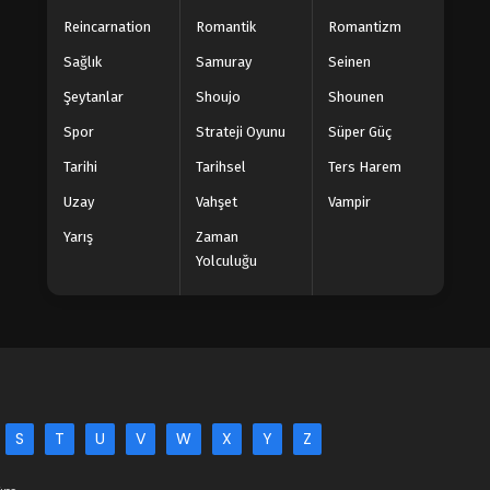
Reincarnation
Romantik
Romantizm
Sağlık
Samuray
Seinen
Şeytanlar
Shoujo
Shounen
Spor
Strateji Oyunu
Süper Güç
Tarihi
Tarihsel
Ters Harem
Uzay
Vahşet
Vampir
Yarış
Zaman
Yolculuğu
S
T
U
V
W
X
Y
Z