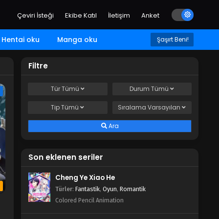
Çeviri İsteği
Ekibe Katıl
İletişim
Anket
Hentai oku
Manga oku
Şaşırt Beni!
Filtre
Tür
Tümü
Durum
Tümü
e
Tip
Tümü
Sıralama
Varsayılan
Ara
Son eklenen seriler
Cheng Ye Xiao He
b
Türler
:
Fantastik
,
Oyun
,
Romantik
Colored Pencil Animation