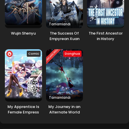
Tamamlandı
Wujin Shenyu
The Success Of
The First Ancestor
Empyrean Xuan
in History
Emperor 4.Sezon
TAMAMLANDI
Comic
Donghua
Tamamlandı
My Apprentice Is
My Journey in an
Female Empress
Alternate World