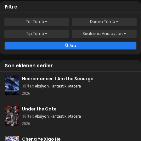
Filtre
Tür
Tümü
Durum
Tümü
Tip
Tümü
Sıralama
Varsayılan
Ara
Son eklenen seriler
Necromancer: I Am the Scourge
Türler
:
Aksiyon
,
Fantastik
,
Macera
2026
Under the Gate
Türler
:
Aksiyon
,
Fantastik
,
Macera
2026
Cheng Ye Xiao He