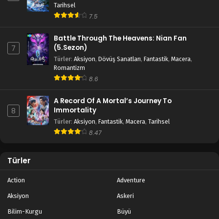
Tarihsel
7.5
Battle Through The Heavens: Nian Fan
(5.Sezon)
7
Türler
:
Aksiyon
,
Dövüş Sanatları
,
Fantastik
,
Macera
,
Romantizm
8.6
A Record Of A Mortal’s Journey To
Immortality
8
Türler
:
Aksiyon
,
Fantastik
,
Macera
,
Tarihsel
8.47
Türler
Action
Adventure
Aksiyon
Askeri
Bilim-Kurgu
Büyü