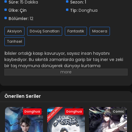
Süre:
15 Dakika
Sezon:
1
Ülke:
Çin
Tip:
Donghua
Bölümler:
12
Aksiyon
Dövüş Sanatları
Fantastik
Macera
Tarihsel
İblisler ortalığı kasıp kavuruyor, sayısız insan hayatını
kaybediyor. Bu sıkıntılı zamanlarda garip bir taş iner ve zeki
bir taş maymuna dönüşerek dünyayı kurtarma
sorumluluğunu üstlenir. Sun Wukong'un büyük bir iblis
olmasının kökeni bu olduğu için maymun ruhu uyanmak
üzeredir!
Önerilen Seriler
TAMAMLANDI
Donghua
Donghua
Comic