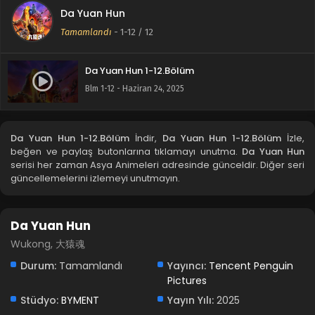
Da Yuan Hun
Tamamlandı
-
1-12
/ 12
Da Yuan Hun 1-12.Bölüm
Blm 1-12 - Haziran 24, 2025
Da Yuan Hun 1-12.Bölüm
İndir,
Da Yuan Hun 1-12.Bölüm
İzle,
beğen ve paylaş butonlarına tıklamayı unutma.
Da Yuan Hun
serisi her zaman Asya Animeleri adresinde günceldir. Diğer seri
güncellemelerini izlemeyi unutmayın.
Da Yuan Hun
Wukong, 大猿魂
Durum:
Tamamlandı
Yayıncı:
Tencent Penguin
Pictures
Stüdyo:
BYMENT
Yayın Yılı:
2025