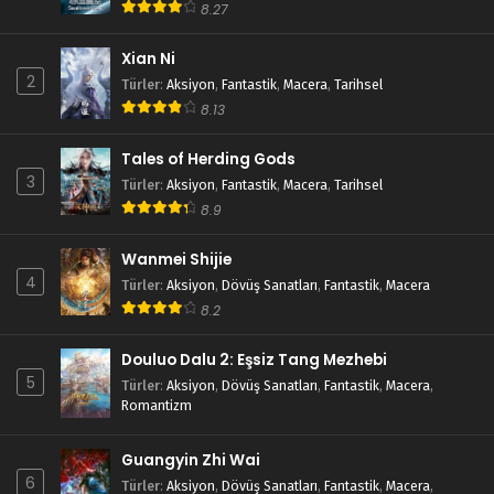
8.27
Xian Ni
2
Türler
:
Aksiyon
,
Fantastik
,
Macera
,
Tarihsel
8.13
Tales of Herding Gods
3
Türler
:
Aksiyon
,
Fantastik
,
Macera
,
Tarihsel
8.9
Wanmei Shijie
4
Türler
:
Aksiyon
,
Dövüş Sanatları
,
Fantastik
,
Macera
8.2
Douluo Dalu 2: Eşsiz Tang Mezhebi
5
Türler
:
Aksiyon
,
Dövüş Sanatları
,
Fantastik
,
Macera
,
Romantizm
Guangyin Zhi Wai
6
Türler
:
Aksiyon
,
Dövüş Sanatları
,
Fantastik
,
Macera
,