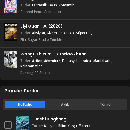
Türler
:
Fantastik
,
Oyun
,
Romantik
Colored Pencil Animation
Jiyi Guanli Ju (2026)
Türler
:
Aksiyon
,
Gizem
,
Psikolojik
,
Süper Güç
Flint Sugar, Studio Tumble
Wangu Zhizun: Li Yunxiao Zhuan
Türler
:
Action
,
Adventure
,
Fantasy
,
Historical
,
Martial Arts
,
Reincarnation
Dancing CG Studio
Popüler Seriler
Haftalık
Aylık
Tümü
Tunshi Xingkong
1
Türler
:
Aksiyon
,
Bilim-Kurgu
,
Macera