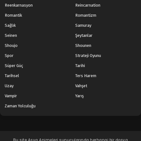
Reenkarnasyon
Reincarnation
Romantik
Romantizm
Sağlık
Samuray
Seinen
Şeytanlar
Shoujo
Shounen
Spor
Strateji Oyunu
Süper Güç
Tarihi
Tarihsel
Ters Harem
Uzay
Vahşet
Vampir
Yarış
Zaman Yolculuğu
Bu site
Asya Animeleri
sunucularında herhangi bir dosya