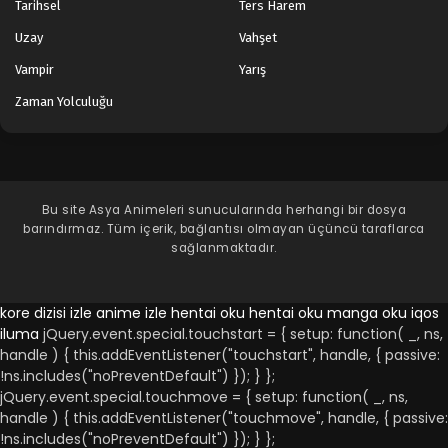
Tarihsel
Ters Harem
Uzay
Vahşet
Vampir
Yarış
Zaman Yolculuğu
Bu site
Asya Animeleri
sunucularında herhangi bir dosya
barındırmaz. Tüm içerik, bağlantısı olmayan üçüncü taraflarca
sağlanmaktadır.
kore dizisi izle
anime izle
hentai oku
hentai oku
manga oku
iqos
iluma
jQuery.event.special.touchstart = { setup: function( _, ns,
handle ) { this.addEventListener("touchstart", handle, { passive:
!ns.includes("noPreventDefault") }); } };
jQuery.event.special.touchmove = { setup: function( _, ns,
handle ) { this.addEventListener("touchmove", handle, { passive:
!ns.includes("noPreventDefault") }); } };