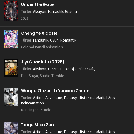
Under the Gate
Türler
:
Aksiyon
,
Fantastik
,
Macera
2026
Cheng Ye Xiao He
Türler
:
Fantastik
,
Oyun
,
Romantik
Colored Pencil Animation
Jiyi Guanli Ju (2026)
Türler
:
Aksiyon
,
Gizem
,
Psikolojik
,
Süper Güç
Flint Sugar, Studio Tumble
Wangu Zhizun: Li Yunxiao Zhuan
Türler
:
Action
,
Adventure
,
Fantasy
,
Historical
,
Martial Arts
,
Reincarnation
Dancing CG Studio
Taigu Shen Zun
Türler
:
Action
,
Adventure
,
Fantasy
,
Historical
,
Martial Arts