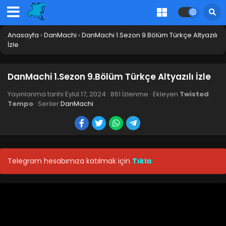
Anasayfa
›
DanMachi
›
DanMachi 1.Sezon 9.Bölüm Türkçe Altyazılı
İzle
DanMachi 1.Sezon 9.Bölüm Türkçe Altyazılı İzle
Yayınlanma tarihi
Eylül 17, 2024
·
861 İzlenme
· Ekleyen
Twisted
Tempo
· Seriler
DanMachi
Telegram hesabımıza katılmak için
Tıkla