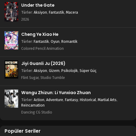
Under the Gate
Türler
:
Aksiyon
,
Fantastik
,
Macera
2026
Cheng Ye Xiao He
Türler
:
Fantastik
,
Oyun
,
Romantik
Colored Pencil Animation
Jiyi Guanli Ju (2026)
Türler
:
Aksiyon
,
Gizem
,
Psikolojik
,
Süper Güç
Flint Sugar, Studio Tumble
Wangu Zhizun: Li Yunxiao Zhuan
Türler
:
Action
,
Adventure
,
Fantasy
,
Historical
,
Martial Arts
,
Reincarnation
Dancing CG Studio
Popüler Seriler