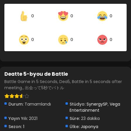
0
0
0
0
0
0
Deatte 5-byou de Battle
Battle Game in 5 Seconds, Dea5, Battle in 5 seconds after
meeting., 出会って5秒でバトル
Durum:
Tamamlandı
Stüdyo:
SynergySP
,
Vega
Entertainment
Yayın Yılı:
2021
Süre:
23 dakika
Sezon:
1
Ülke:
Japonya