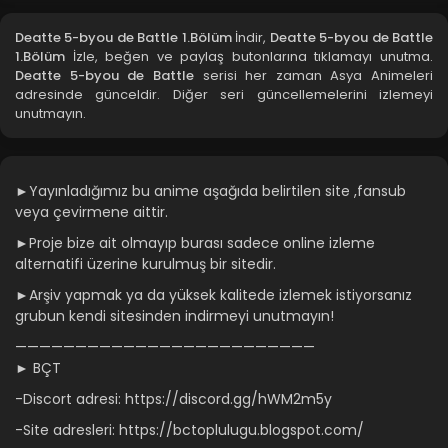
Deatte 5-byou de Battle 1.Bölüm
İndir,
Deatte 5-byou de Battle
1.Bölüm
İzle, beğen ve paylaş butonlarına tıklamayı unutma.
Deatte 5-byou de Battle
serisi her zaman Asya Animeleri
adresinde günceldir. Diğer seri güncellemelerini izlemeyi
unutmayın.
►Yayınladığımız bu anime aşağıda belirtilen site ,fansub
veya çevirmene aittir.
►Proje bize ait olmayıp burası sadece online izleme
alternatifi üzerine kurulmuş bir sitedir.
►Arşiv yapmak ya da yüksek kalitede izlemek istiyorsanız
grubun kendi sitesinden indirmeyi unutmayın!
—————————————————————————
► BÇT
-Discort adresi: https://discord.gg/hWM2m5y
-Site adresleri: https://bctoplulugu.blogspot.com/