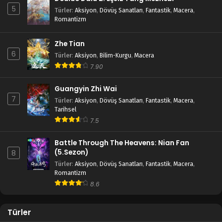
5
Türler
:
Aksiyon
,
Dövüş Sanatları
,
Fantastik
,
Macera
,
Romantizm
Zhe Tian
6
Türler
:
Aksiyon
,
Bilim-Kurgu
,
Macera
7.90
Guangyin Zhi Wai
7
Türler
:
Aksiyon
,
Dövüş Sanatları
,
Fantastik
,
Macera
,
Tarihsel
7.5
Battle Through The Heavens: Nian Fan
(5.Sezon)
8
Türler
:
Aksiyon
,
Dövüş Sanatları
,
Fantastik
,
Macera
,
Romantizm
8.6
Türler