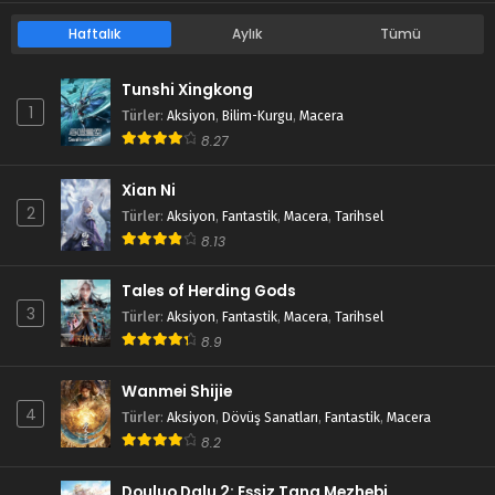
Haftalık
Aylık
Tümü
Tunshi Xingkong
1
Türler
:
Aksiyon
,
Bilim-Kurgu
,
Macera
8.27
Xian Ni
2
Türler
:
Aksiyon
,
Fantastik
,
Macera
,
Tarihsel
8.13
Tales of Herding Gods
3
Türler
:
Aksiyon
,
Fantastik
,
Macera
,
Tarihsel
8.9
Wanmei Shijie
4
Türler
:
Aksiyon
,
Dövüş Sanatları
,
Fantastik
,
Macera
8.2
Douluo Dalu 2: Eşsiz Tang Mezhebi