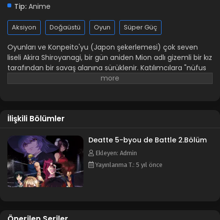
Tip:
Anime
Aksiyon
Doğaüstü
Oyun
Süper Güç
Oyunları ve Konpeito'yu (Japon şekerlemesi) çok seven
liseli Akira Shiroyanagi, bir gün aniden Mion adlı gizemli bir kız
tarafından bir savaş alanına sürüklenir. Katılımcılara "nüfus
kayıtlarının silindiği, bir deneye tabi tutulacakları ve bir takım
güçler kazandıkları" söyleniyor.rnrnAkira, yeni elde ettiği
güçlerle oyunu kazanmaya ve organizasyonu yok etmeye
kararlı. Kimsenin beklemediği bir güç ve "akıl" becerileriyle,
İlişkili Bölümler
yeni bir savaşa başlıyor!
Animenin diğer isimleri:
Battle
Game in 5 Seconds Dea5 Battle in 5 seconds after meeting.
出会って5秒でバトル
Deatte 5-byou de Battle 2.Bölüm
Ekleyen: Admin
Yayınlanma T.: 5 yıl önce
Önerilen Seriler