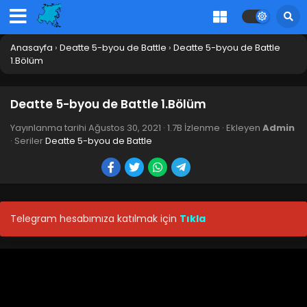
Anasayfa
›
Deatte 5-byou de Battle
›
Deatte 5-byou de Battle
1.Bölüm
Deatte 5-byou de Battle 1.Bölüm
Yayınlanma tarihi
Ağustos 30, 2021
·
1.7B İzlenme
· Ekleyen
Admin
· Seriler
Deatte 5-byou de Battle
Telegram hesabımıza katılmak için
Tıkla
Deatte 5-byou de Battle 12.Bölüm Final
Blm 12 - Deatte 5-byou de Battle 12.Bölüm Final - Ekim 19,
2021