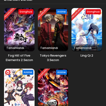
TAMAMLANDI
TAMAMLANDI
TAMAMLANDI
Donghua
Anime
Donghua
Tamamlandı
Tamamlandı
Tamamlandı
Fog Hill of Five
Tokyo Revengers
Ling Qi 2
Elements 2.Sezon
3.Sezon
TAMAMLANDI
Anime
Anime