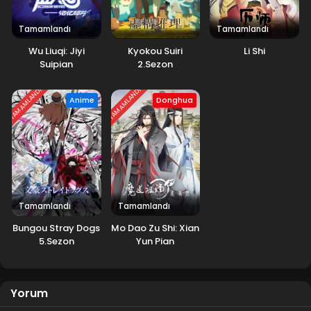
Tamamlandı
Tamamlandı
Wu Liuqi: Jiyi
Kyokou Suiri
Li Shi
Suipian
2.Sezon
TAMAMLANDI
TAMAMLANDI
Anime
Donghua
Tamamlandı
Tamamlandı
Bungou Stray Dogs
Mo Dao Zu Shi: Xian
5.Sezon
Yun Pian
Yorum