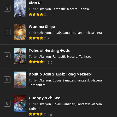
Xian Ni
2
Türler
:
Aksiyon
,
Fantastik
,
Macera
,
Tarihsel
8.13
Wanmei Shijie
3
Türler
:
Aksiyon
,
Dövüş Sanatları
,
Fantastik
,
Macera
8.2
Tales of Herding Gods
4
Türler
:
Aksiyon
,
Fantastik
,
Macera
,
Tarihsel
8.9
Douluo Dalu 2: Eşsiz Tang Mezhebi
5
Türler
:
Aksiyon
,
Dövüş Sanatları
,
Fantastik
,
Macera
,
Romantizm
Guangyin Zhi Wai
6
Türler
:
Aksiyon
,
Dövüş Sanatları
,
Fantastik
,
Macera
,
Tarihsel
7.5