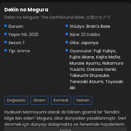
Dekin no Mogura
Dekin no Mogura: The Earthbound Mole, 出禁のモグラ
Durum:
Stüdyo:
Brain's Base
Yayın Yılı:
2025
Süre:
23 Dakika
Sezon:
1
Ülke:
Japonya
Tip:
Anime
Oyuncular:
Fujii Yukiyo
,
Fujita Akane
,
Kajita Mafia
,
Murase Ayumu
,
Nakamura
Yuuichi
,
Ookawa Genki
,
Takeuchi Shunsuke
,
Tanezaki Atsumi
,
Toyosaki
Aki
Doğaüstü
Gizem
Komedi
Seinen
Hyakuan Momoyumi olarak da bilinen gizemli bir “kendini
bilge ilan eden” Mogura, öbür dünyadan yasaklanmıştır. Geri
dönmek için dünyayı dolaşmakta ve fenerinde hayaletlerin
“lambalarını” toplamaktadır. Ancak onunla yollarının