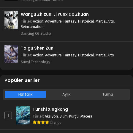
Wangu Zhizun: Li Yunxiao Zhuan
Türler
:
Action
,
Adventure
,
Fantasy
,
Historical
,
Martial Arts
,
Reincarnation
Dancing CG Studio
Taigu Shen Zun
Türler
:
Action
,
Adventure
,
Fantasy
,
Historical
,
Martial Arts
Suoyi Technology
Popüler Seriler
Haftalık
Aylık
Tümü
Tunshi Xingkong
1
Türler
:
Aksiyon
,
Bilim-Kurgu
,
Macera
8.27