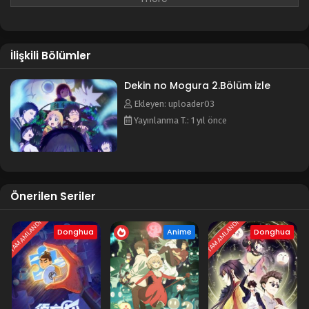
kesişmesi alışılmadık bir sonuç doğurur: garip olayları görme
yeteneği...
İlişkili Bölümler
Dekin no Mogura 2.Bölüm izle
Ekleyen: uploader03
Yayınlanma T.: 1 yıl önce
Önerilen Seriler
TAMAMLANDI
TAMAMLANDI
Donghua
Anime
Donghua