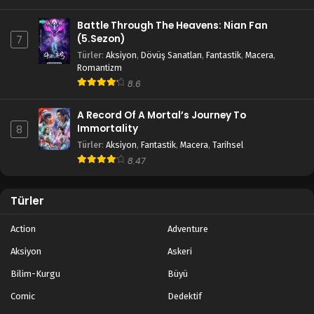
Battle Through The Heavens: Nian Fan
(5.Sezon)
7
Türler
:
Aksiyon
,
Dövüş Sanatları
,
Fantastik
,
Macera
,
Romantizm
8.6
A Record Of A Mortal’s Journey To
Immortality
8
Türler
:
Aksiyon
,
Fantastik
,
Macera
,
Tarihsel
8.47
Türler
Action
Adventure
Aksiyon
Askeri
Bilim-Kurgu
Büyü
Comic
Dedektif