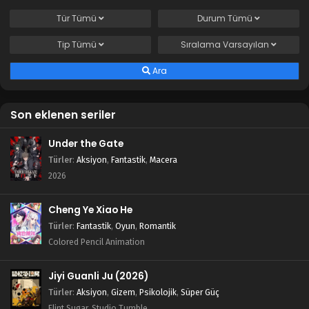
Tür
Tümü
Durum
Tümü
Tip
Tümü
Sıralama
Varsayılan
Ara
Son eklenen seriler
Under the Gate
Türler
:
Aksiyon
,
Fantastik
,
Macera
2026
Cheng Ye Xiao He
Türler
:
Fantastik
,
Oyun
,
Romantik
Colored Pencil Animation
Jiyi Guanli Ju (2026)
Türler
:
Aksiyon
,
Gizem
,
Psikolojik
,
Süper Güç
Flint Sugar, Studio Tumble