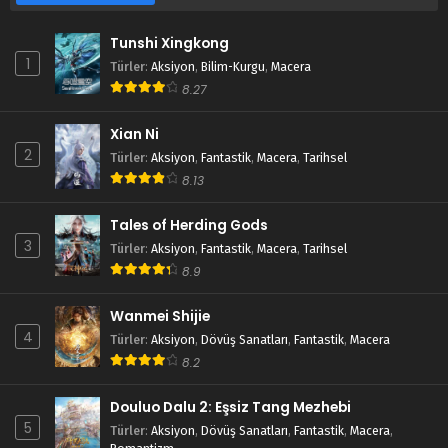
Tunshi Xingkong
1
Türler
:
Aksiyon
,
Bilim-Kurgu
,
Macera
8.27
Xian Ni
2
Türler
:
Aksiyon
,
Fantastik
,
Macera
,
Tarihsel
8.13
Tales of Herding Gods
3
Türler
:
Aksiyon
,
Fantastik
,
Macera
,
Tarihsel
8.9
Wanmei Shijie
4
Türler
:
Aksiyon
,
Dövüş Sanatları
,
Fantastik
,
Macera
8.2
Douluo Dalu 2: Eşsiz Tang Mezhebi
5
Türler
:
Aksiyon
,
Dövüş Sanatları
,
Fantastik
,
Macera
,