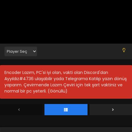
Dinghai Fusheng Lu 11.Bölüm
Blm 11 - Aralık 27, 2022
Dinghai Fusheng Lu 10.Bölüm
Blm 10 - Aralık 27, 2022
Dinghai Fusheng Lu 9.Bölüm
Blm 9 - Aralık 27, 2022
Encoder Lazım, PC'si iyi olan, vakti olan Discord'dan
Dinghai Fusheng Lu 8.Bölüm
Ayyıldız#4736 ulaşabilir yada Telegrama Katılıp yazın dönüş
Blm 8 - Aralık 27, 2022
yaparım. Çevirmende Lazım Çeviri için tek şart vaktiniz ve
normal bir pc yeterli. (Gönüllü)
Dinghai Fusheng Lu 7.Bölüm
Blm 7 - Aralık 27, 2022
Dinghai Fusheng Lu 6.Bölüm
Blm 6 - Dinghai Fusheng Lu 6.Bölüm - Aralık 7, 2021