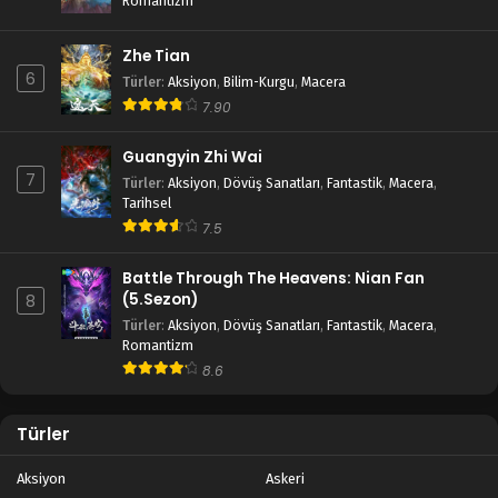
Romantizm
Zhe Tian
6
Türler
:
Aksiyon
,
Bilim-Kurgu
,
Macera
7.90
Guangyin Zhi Wai
7
Türler
:
Aksiyon
,
Dövüş Sanatları
,
Fantastik
,
Macera
,
Tarihsel
7.5
Battle Through The Heavens: Nian Fan
(5.Sezon)
8
Türler
:
Aksiyon
,
Dövüş Sanatları
,
Fantastik
,
Macera
,
Romantizm
8.6
Türler
Aksiyon
Askeri