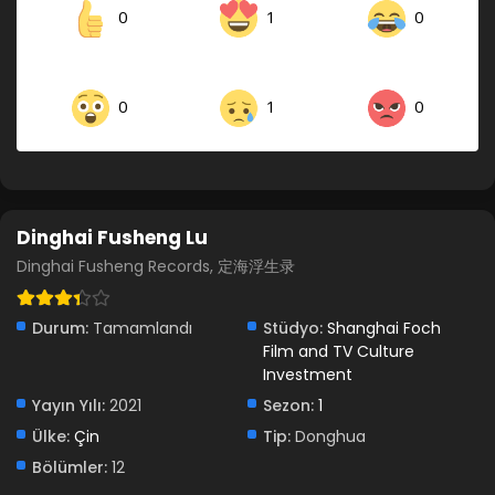
0
1
0
0
1
0
Dinghai Fusheng Lu
Dinghai Fusheng Records, 定海浮生录
Durum:
Tamamlandı
Stüdyo:
Shanghai Foch
Film and TV Culture
Investment
Yayın Yılı:
2021
Sezon:
1
Ülke:
Çin
Tip:
Donghua
Bölümler:
12