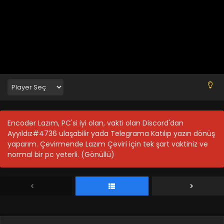
Encoder Lazım, PC'si iyi olan, vakti olan Discord'dan
Dota: Dragon’s Blood 8.Bölüm Final
Ayyıldız#4736 ulaşabilir yada Telegrama Katılıp yazın dönüş
Blm 8 - Dota: Dragon's Blood 8.Bölüm Final - Şubat 22,
yaparım. Çevirmende Lazım Çeviri için tek şart vaktiniz ve
2022
normal bir pc yeterli. (Gönüllü)
Dota: Dragon’s Blood 7.Bölüm
Blm 7 - Dota: Dragon's Blood 7.Bölüm - Şubat 22, 2022
Dota: Dragon’s Blood 6.Bölüm
Blm 6 - Dota: Dragon's Blood 6.Bölüm - Şubat 22, 2022