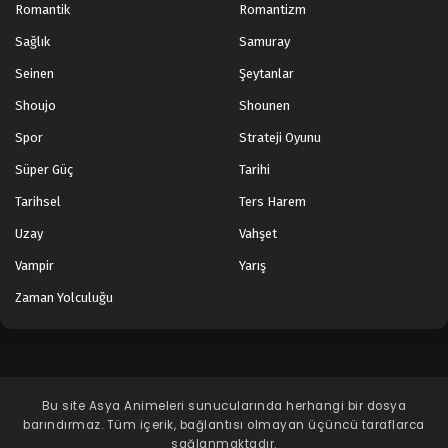
Romantik
Romantizm
Sağlık
Samuray
Seinen
Şeytanlar
Shoujo
Shounen
Spor
Strateji Oyunu
Süper Güç
Tarihi
Tarihsel
Ters Harem
Uzay
Vahşet
Vampir
Yarış
Zaman Yolculuğu
Bu site
Asya Animeleri
sunucularında herhangi bir dosya
barındırmaz. Tüm içerik, bağlantısı olmayan üçüncü taraflarca
sağlanmaktadır.