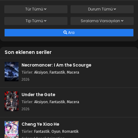
Tür
Tümü
Durum
Tümü
Tip
Tümü
Sıralama
Varsayılan
Ara
Son eklenen seriler
Necromancer: I Am the Scourge
Türler
:
Aksiyon
,
Fantastik
,
Macera
2026
Under the Gate
Türler
:
Aksiyon
,
Fantastik
,
Macera
2026
Cheng Ye Xiao He
Türler
:
Fantastik
,
Oyun
,
Romantik