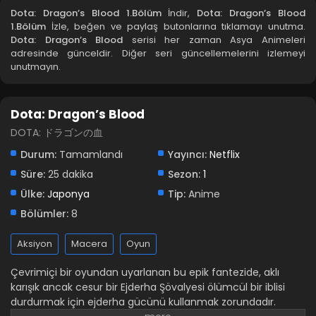
Dota: Dragon’s Blood 1.Bölüm
İndir,
Dota: Dragon’s Blood
1.Bölüm
İzle, beğen ve paylaş butonlarına tıklamayı unutma.
Dota: Dragon’s Blood
serisi her zaman Asya Animeleri
adresinde günceldir. Diğer seri güncellemelerini izlemeyi
unutmayın.
Dota: Dragon’s Blood
DOTA: ドラゴンの血
Durum:
Tamamlandı
Yayıncı:
Netflix
Süre:
25 dakika
Sezon:
1
Ülke:
Japonya
Tip:
Anime
Bölümler:
8
Aksiyon
Macera
Oyun
Çevrimiçi bir oyundan uyarlanan bu epik fantezide, aklı
karışık ancak cesur bir Ejderha Şövalyesi ölümcül bir iblisi
durdurmak için ejderha gücünü kullanmak zorundadır.