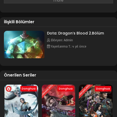
Animenin diğer ismi: -DOTA: ドラゴンの血
İlişkili Bölümler
Dota: Dragon’s Blood 2.Bölüm
Ekleyen: Admin
Yayınlanma T.: 4 yıl önce
Önerilen Seriler
TAMAMLANDI
TAMAMLANDI
Donghua
Donghua
Donghua