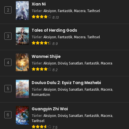
Xian Ni
2
Türler
:
Aksiyon
,
Fantastik
,
Macera
,
Tarihsel
8.13
Tales of Herding Gods
3
Türler
:
Aksiyon
,
Fantastik
,
Macera
,
Tarihsel
8.9
Wanmei Shijie
4
Türler
:
Aksiyon
,
Dövüş Sanatları
,
Fantastik
,
Macera
8.2
Douluo Dalu 2: Eşsiz Tang Mezhebi
5
Türler
:
Aksiyon
,
Dövüş Sanatları
,
Fantastik
,
Macera
,
Romantizm
Guangyin Zhi Wai
6
Türler
:
Aksiyon
,
Dövüş Sanatları
,
Fantastik
,
Macera
,
Tarihsel
7.5