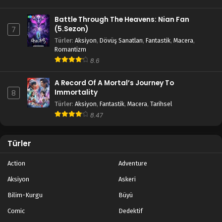
Battle Through The Heavens: Nian Fan
(5.Sezon)
7
Türler
:
Aksiyon
,
Dövüş Sanatları
,
Fantastik
,
Macera
,
Romantizm
8.6
A Record Of A Mortal’s Journey To
Immortality
8
Türler
:
Aksiyon
,
Fantastik
,
Macera
,
Tarihsel
8.47
Türler
Action
Adventure
Aksiyon
Askeri
Bilim-Kurgu
Büyü
Comic
Dedektif