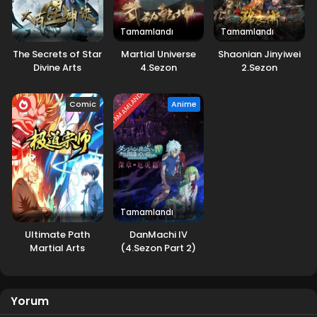
Tamamlandı
Tamamlandı
The Secrets of Star
Martial Universe
Shaonian Jinyiwei
Divine Arts
4.Sezon
2.Sezon
TAMAMLANDI
Comic
Anime
Tamamlandı
Ultimate Path
DanMachi IV
Martial Arts
(4.Sezon Part 2)
Yorum