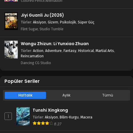
Colored Pencil Animation
Jiyi Guanli Ju (2026)
Türler
:
Aksiyon
,
Gizem
,
Psikolojik
,
Süper Güç
Flint Sugar, Studio Tumble
Wangu Zhizun: Li Yunxiao Zhuan
Türler
:
Action
,
Adventure
,
Fantasy
,
Historical
,
Martial Arts
,
Reincarnation
Dancing CG Studio
Popüler Seriler
Haftalık
Aylık
Tümü
Tunshi Xingkong
1
Türler
:
Aksiyon
,
Bilim-Kurgu
,
Macera
8.27