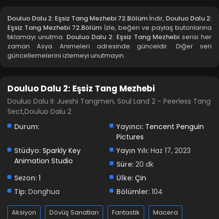
Blm 69 - Ekim 5, 2024
Douluo Dalu 2: Eşsiz Tang Mezhebi 72.Bölüm
İndir,
Douluo Dalu 2:
Eşsiz Tang Mezhebi 72.Bölüm
İzle, beğen ve paylaş butonlarına
Douluo Dalu 2: Eşsiz Tang Mezhebi 68.Bölüm
tıklamayı unutma.
Douluo Dalu 2: Eşsiz Tang Mezhebi
serisi her
zaman Asya Animeleri adresinde günceldir. Diğer seri
Blm 68 - Eylül 28, 2024
güncellemelerini izlemeyi unutmayın.
Douluo Dalu 2: Eşsiz Tang Mezhebi 67.Bölüm
Douluo Dalu 2: Eşsiz Tang Mezhebi
Blm 67 - Eylül 21, 2024
Douluo Dalu II: Jueshi Tangmen, Soul Land 2 - Peerless Tang
Sect,Douluo Dalu 2
Douluo Dalu 2: Eşsiz Tang Mezhebi 66.Bölüm
Durum:
Yayıncı:
Tencent Penguin
Blm 66 - Eylül 14, 2024
Pictures
Stüdyo:
Sparkly Key
Yayın Yılı:
Haz 17, 2023
Douluo Dalu 2: Eşsiz Tang Mezhebi 65.Bölüm
Animation Studio
Süre:
20 dk
Blm 65 - Eylül 7, 2024
Sezon:
1
Ülke:
Çin
Tip:
Donghua
Douluo Dalu 2: Eşsiz Tang Mezhebi 64.Bölüm
Bölümler:
104
Blm 64 - Douluo Dalu 2: Eşsiz Tang Mezhebi 64.Bölüm -
Aksiyon
Dövüş Sanatları
Fantastik
Macera
Ağustos 31, 2024