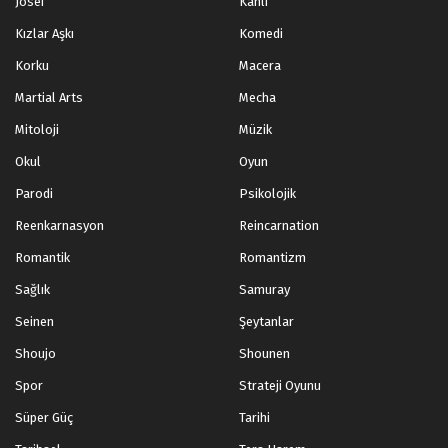
Josei
Kanlı
Kızlar Aşkı
Komedi
Douluo Dalu 2: Eşsiz Tang Mezhebi 6-10.Bölüm
Korku
Macera
Blm 6-10 - Haziran 24, 2023
Martial Arts
Mecha
Douluo Dalu 2: Eşsiz Tang Mezhebi 1-5.Bölüm
Mitoloji
Müzik
Blm 1-5 - Haziran 24, 2023
Okul
Oyun
Parodi
Psikolojik
Reenkarnasyon
Reincarnation
Romantik
Romantizm
Sağlık
Samuray
Seinen
Şeytanlar
Shoujo
Shounen
Spor
Strateji Oyunu
Süper Güç
Tarihi