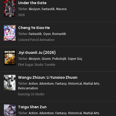
Douluo Dalu 2: Eşsiz Tang Mezhebi 41.Bölüm
Under the Gate
Blm 41 - Mart 24, 2024
Türler
:
Aksiyon
,
Fantastik
,
Macera
2026
Douluo Dalu 2: Eşsiz Tang Mezhebi 40.Bölüm
Cheng Ye Xiao He
Blm 40 - Mart 16, 2024
Türler
:
Fantastik
,
Oyun
,
Romantik
Colored Pencil Animation
Douluo Dalu 2: Eşsiz Tang Mezhebi 39.Bölüm
Blm 39 - Mart 9, 2024
Jiyi Guanli Ju (2026)
Türler
:
Aksiyon
,
Gizem
,
Psikolojik
,
Süper Güç
Douluo Dalu 2: Eşsiz Tang Mezhebi 38.Bölüm
Flint Sugar, Studio Tumble
Blm 38 - Mart 2, 2024
Wangu Zhizun: Li Yunxiao Zhuan
Douluo Dalu 2: Eşsiz Tang Mezhebi 37.Bölüm
Türler
:
Action
,
Adventure
,
Fantasy
,
Historical
,
Martial Arts
,
Reincarnation
Blm 37 - Şubat 25, 2024
Dancing CG Studio
Douluo Dalu 2: Eşsiz Tang Mezhebi 36.Bölüm
Taigu Shen Zun
Blm 36 - Şubat 17, 2024
Türler
:
Action
,
Adventure
,
Fantasy
,
Historical
,
Martial Arts