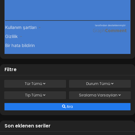
Douluo Dalu 2: Eşsiz Tang Mezhebi 46.Bölüm
Blm 46 - Nisan 27, 2024
Douluo Dalu 2: Eşsiz Tang Mezhebi 45.Bölüm
Blm 45 - Nisan 19, 2024
Douluo Dalu 2: Eşsiz Tang Mezhebi 44.Bölüm
Filtre
Blm 44 - Nisan 13, 2024
Tür
Tümü
Durum
Tümü
Douluo Dalu 2: Eşsiz Tang Mezhebi 43.Bölüm
Tip
Tümü
Sıralama
Varsayılan
Blm 43 - Nisan 6, 2024
Ara
Douluo Dalu 2: Eşsiz Tang Mezhebi 42.Bölüm
Blm 42 - Mart 30, 2024
Son eklenen seriler