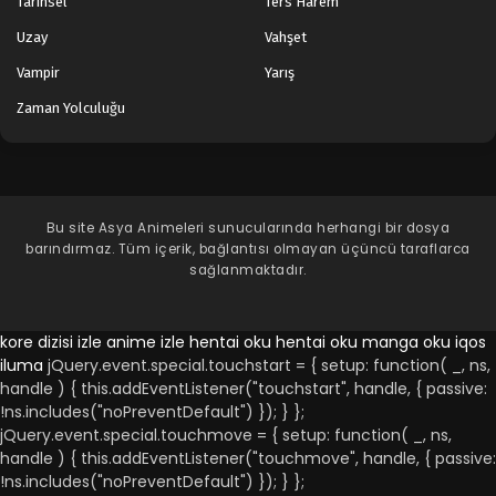
Tarihsel
Ters Harem
Uzay
Vahşet
Vampir
Yarış
Zaman Yolculuğu
Bu site
Asya Animeleri
sunucularında herhangi bir dosya
barındırmaz. Tüm içerik, bağlantısı olmayan üçüncü taraflarca
sağlanmaktadır.
kore dizisi izle
anime izle
hentai oku
hentai oku
manga oku
iqos
iluma
jQuery.event.special.touchstart = { setup: function( _, ns,
handle ) { this.addEventListener("touchstart", handle, { passive:
!ns.includes("noPreventDefault") }); } };
jQuery.event.special.touchmove = { setup: function( _, ns,
handle ) { this.addEventListener("touchmove", handle, { passive:
!ns.includes("noPreventDefault") }); } };