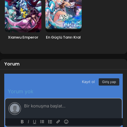
Douluo Dalu 2: Eşsiz Tang Mezhebi 52.Bölüm
Blm 52 - Haziran 8, 2024
Douluo Dalu 2: Eşsiz Tang Mezhebi 51.Bölüm
Blm 51 - Haziran 1, 2024
Xianwu Emperor
En Güçlü Tanrı Kral
Douluo Dalu 2: Eşsiz Tang Mezhebi 50.Bölüm
Blm 50 - Mayıs 25, 2024
Yorum
Douluo Dalu 2: Eşsiz Tang Mezhebi 49.Bölüm
Blm 49 - Mayıs 17, 2024
Douluo Dalu 2: Eşsiz Tang Mezhebi 48.Bölüm
Blm 48 - Mayıs 10, 2024
Douluo Dalu 2: Eşsiz Tang Mezhebi 47.Bölüm
Blm 47 - Mayıs 3, 2024