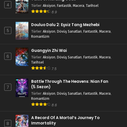
Blm 30 - Ocak 6, 2024
4
Türler
:
Aksiyon
,
Fantastik
,
Macera
,
Tarihsel
8.9
Douluo Dalu 2: Eşsiz Tang Mezhebi 29.Bölüm
Douluo Dalu 2: Eşsiz Tang Mezhebi
Blm 29 - Aralık 30, 2023
5
Türler
:
Aksiyon
,
Dövüş Sanatları
,
Fantastik
,
Macera
,
Romantizm
Douluo Dalu 2: Eşsiz Tang Mezhebi 28.Bölüm
Blm 28 - Aralık 23, 2023
Guangyin Zhi Wai
6
Türler
:
Aksiyon
,
Dövüş Sanatları
,
Fantastik
,
Macera
,
Tarihsel
Douluo Dalu 2: Eşsiz Tang Mezhebi 27.Bölüm
7.5
Blm 27 - Aralık 16, 2023
Battle Through The Heavens: Nian Fan
Douluo Dalu 2: Eşsiz Tang Mezhebi 26.Bölüm
(5.Sezon)
7
Türler
:
Aksiyon
,
Dövüş Sanatları
,
Fantastik
,
Macera
,
Blm 26 - Aralık 9, 2023
Romantizm
8.6
Douluo Dalu 2: Eşsiz Tang Mezhebi 25.Bölüm
Blm 25 - Aralık 2, 2023
A Record Of A Mortal’s Journey To
Immortality
8