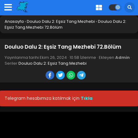
Blm 86 - Şubat 1, 2025
Douluo Dalu 2: Eşsiz Tang Mezhebi 85.Bölüm
Anasayfa
›
Douluo Dalu 2: Eşsiz Tang Mezhebi
›
Douluo Dalu 2:
Blm 85 - Ocak 25, 2025
Eşsiz Tang Mezhebi 72.Bölüm
Douluo Dalu 2: Eşsiz Tang Mezhebi 84.Bölüm
Douluo Dalu 2: Eşsiz Tang Mezhebi 72.Bölüm
Blm 84 - Ocak 18, 2025
Yayınlanma tarihi
Ekim 26, 2024
·
10.5B İzlenme
· Ekleyen
Admin
·
Seriler
Douluo Dalu 2: Eşsiz Tang Mezhebi
Douluo Dalu 2: Eşsiz Tang Mezhebi 83.Bölüm
Blm 83 - Ocak 11, 2025
Douluo Dalu 2: Eşsiz Tang Mezhebi 82.Bölüm
Telegram hesabımıza katılmak için
Tıkla
Blm 82 - Ocak 4, 2025
Douluo Dalu 2: Eşsiz Tang Mezhebi 81.Bölüm izle
Blm 81 - Aralık 28, 2024