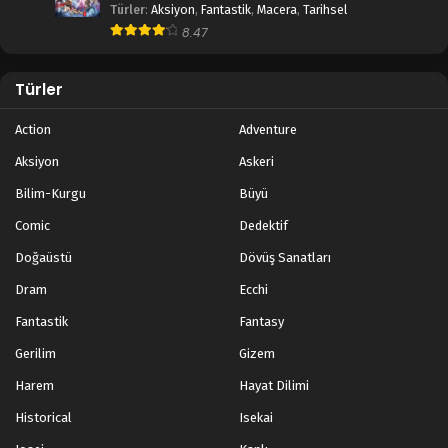
Türler
:
Aksiyon
,
Fantastik
,
Macera
,
Tarihsel
Douluo Dalu 2: Eşsiz Tang Mezhebi 24.Bölüm
8.47
Blm 24 - Kasım 25, 2023
Türler
Douluo Dalu 2: Eşsiz Tang Mezhebi 23.Bölüm
Blm 23 - Kasım 18, 2023
Action
Adventure
Aksiyon
Askeri
Douluo Dalu 2: Eşsiz Tang Mezhebi 22.Bölüm
Bilim-Kurgu
Büyü
Blm 22 - Kasım 11, 2023
Comic
Dedektif
Douluo Dalu 2: Eşsiz Tang Mezhebi 21.Bölüm
Doğaüstü
Dövüş Sanatları
Blm 21 - Kasım 4, 2023
Dram
Ecchi
Fantastik
Fantasy
Douluo Dalu 2: Eşsiz Tang Mezhebi 16-20.Bölüm
Gerilim
Gizem
Blm 16-20 - Temmuz 8, 2023
Harem
Hayat Dilimi
Douluo Dalu 2: Eşsiz Tang Mezhebi 11-15.Bölüm
Historical
Isekai
Blm 11-15 - Temmuz 1, 2023