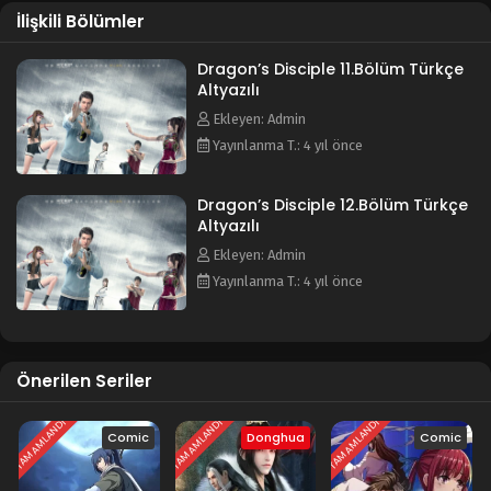
ileriye taşıyan ve doğruluğu teşvik eden dövüş sanatları
İlişkili Bölümler
uygulayıcılarının ruhunu yaşadı. (Kaynak: bilibili)
Animenin
diğer isimleri:
Long She Yanyi
Dragon’s Disciple 11.Bölüm Türkçe
Dragon's Disciple
Altyazılı
Ekleyen: Admin
Yayınlanma T.: 4 yıl önce
Dragon’s Disciple 12.Bölüm Türkçe
Altyazılı
Ekleyen: Admin
Yayınlanma T.: 4 yıl önce
Önerilen Seriler
TAMAMLANDI
TAMAMLANDI
TAMAMLANDI
Comic
Donghua
Comic