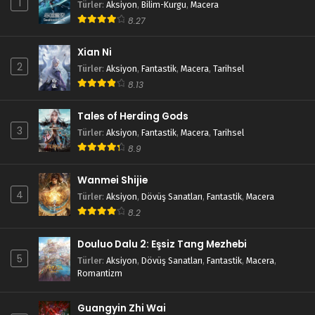
1
Türler
:
Aksiyon
,
Bilim-Kurgu
,
Macera
8.27
Xian Ni
2
Türler
:
Aksiyon
,
Fantastik
,
Macera
,
Tarihsel
8.13
Tales of Herding Gods
3
Türler
:
Aksiyon
,
Fantastik
,
Macera
,
Tarihsel
8.9
Wanmei Shijie
4
Türler
:
Aksiyon
,
Dövüş Sanatları
,
Fantastik
,
Macera
8.2
Douluo Dalu 2: Eşsiz Tang Mezhebi
5
Türler
:
Aksiyon
,
Dövüş Sanatları
,
Fantastik
,
Macera
,
Romantizm
Guangyin Zhi Wai