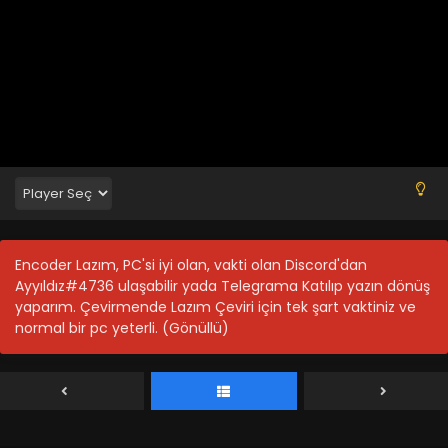
Dragon’s Disciple 16.Bölüm Final Türkçe Altyazılı
Encoder Lazım, PC'si iyi olan, vakti olan Discord'dan
Blm 16 - Haziran 2, 2022
Ayyıldız#4736 ulaşabilir yada Telegrama Katılıp yazın dönüş
yaparım. Çevirmende Lazım Çeviri için tek şart vaktiniz ve
normal bir pc yeterli. (Gönüllü)
Dragon’s Disciple 15.Bölüm Türkçe Altyazılı
Blm 15 - Haziran 2, 2022
Dragon’s Disciple 14.Bölüm Türkçe Altyazılı
Blm 14 - Haziran 2, 2022