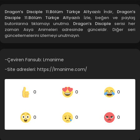
Blm 9 - Haziran 1, 2022
Dragon’s Disciple 11.Bölüm Türkçe Altyazılı
İndir,
Dragon’s
Disciple 11.Bölüm Türkçe Altyazılı
İzle, beğen ve paylaş
Dragon’s Disciple 8.Bölüm Türkçe Altyazılı
butonlarına tıklamayı unutma.
Dragon’s Disciple
serisi her
zaman Asya Animeleri adresinde günceldir. Diğer seri
Blm 8 - Haziran 1, 2022
güncellemelerini izlemeyi unutmayın.
Dragon’s Disciple 7.Bölüm Türkçe Altyazılı
Blm 7 - Haziran 1, 2022
-Çeviren Fansub: Lmanime
-Site adresleri: https://lmanime.com/
Dragon’s Disciple 6.Bölüm Türkçe Altyazılı
Blm 6 - Haziran 1, 2022
0
0
0
Dragon’s Disciple 5.Bölüm Türkçe Altyazılı
Blm 5 - Haziran 1, 2022
0
0
0
Dragon’s Disciple 4.Bölüm Türkçe Altyazılı
Blm 4 - Haziran 1, 2022