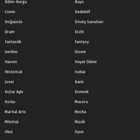
Bilim-Kurgu
Büyü
Comic
Dedektif
Doğaüstü
Dövüş Sanatları
Dram
Ecchi
Fantastik
Fantasy
Gerilim
Gizem
Harem
Hayat Dilimi
Historical
Isekai
Josei
Kanlı
Kızlar Aşkı
Komedi
Korku
Macera
Martial Arts
Mecha
Mitoloji
Müzik
Okul
Oyun