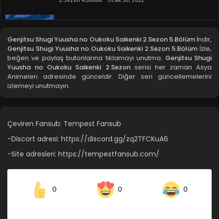
2.Sezon 4.Bölüm - Ocak 30, 2022
Genjitsu Shugi Yuusha no Oukoku Saikenki
2.Sezon 3.Bölüm
Genjitsu Shugi Yuusha no Oukoku Saikenki 2.Sezon 5.Bölüm
İndir,
Blm 4 - Genjitsu Shugi Yuusha no Oukoku Saikenki
Genjitsu Shugi Yuusha no Oukoku Saikenki 2.Sezon 5.Bölüm
İzle,
2.Sezon 3.Bölüm - Ocak 30, 2022
beğen ve paylaş butonlarına tıklamayı unutma.
Genjitsu Shugi
Yuusha no Oukoku Saikenki 2.Sezon
serisi her zaman Asya
Genjitsu Shugi Yuusha no Oukoku Saikenki
Animeleri adresinde günceldir. Diğer seri güncellemelerini
2.Sezon 2.Bölüm
izlemeyi unutmayın.
Blm 2 - Genjitsu Shugi Yuusha no Oukoku Saikenki
2.Sezon 2.Bölüm - Ocak 27, 2022
Çeviren Fansub: Tempest Fansub
Genjitsu Shugi Yuusha no Oukoku Saikenki
-Discort adresi: https://discord.gg/zq2TFCKuA6
2.Sezon 1.Bölüm
Blm 1 - Genjitsu Shugi Yuusha no Oukoku Saikenki
-Site adresleri: https://tempestfansub.com/
2.Sezon 1.Bölüm - Ocak 10, 2022
0
0
0