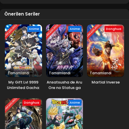
Önerilen Seriler
TAMAMLANDI
TAMAMLANDI
TAMAMLANDI
Anime
Anime
Donghua
Tamamlandı
Tamamlandı
Tamamlandı
My Gift Lvl 9999
Ansatsusha de Aru
Martial Inverse
Unlimited Gacha:
Ore no Status ga
Backstabbed in a
Yuusha yori mo
Backwater
Akiraka ni Tsuyoi
TAMAMLANDI
Donghua
Anime
Dungeon, I’m Out
no da ga
for Revenge!