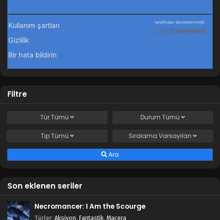
Filtre
Tür
Tümü
Durum
Tümü
Tip
Tümü
Sıralama
Varsayılan
Ara
Son eklenen seriler
Necromancer: I Am the Scourge
Türler
:
Aksiyon
,
Fantastik
,
Macera