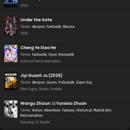
2026
Under the Gate
Türler
:
Aksiyon
,
Fantastik
,
Macera
2026
Cheng Ye Xiao He
Türler
:
Fantastik
,
Oyun
,
Romantik
Colored Pencil Animation
Jiyi Guanli Ju (2026)
Türler
:
Aksiyon
,
Gizem
,
Psikolojik
,
Süper Güç
Flint Sugar, Studio Tumble
Wangu Zhizun: Li Yunxiao Zhuan
Türler
:
Action
,
Adventure
,
Fantasy
,
Historical
,
Martial Arts
,
Reincarnation
Dancing CG Studio