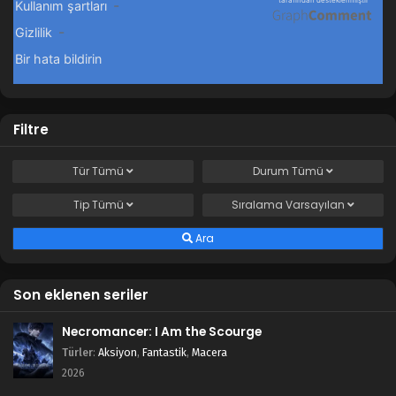
Filtre
Tür
Tümü
Durum
Tümü
Tip
Tümü
Sıralama
Varsayılan
Ara
Son eklenen seriler
Necromancer: I Am the Scourge
Türler
:
Aksiyon
,
Fantastik
,
Macera
2026