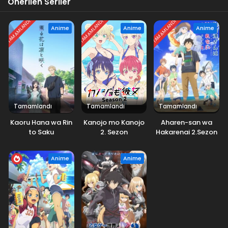
Önerilen Seriler
TAMAMLANDI
TAMAMLANDI
TAMAMLANDI
Anime
Anime
Anime
Tamamlandı
Tamamlandı
Tamamlandı
Kaoru Hana wa Rin
Kanojo mo Kanojo
Aharen-san wa
to Saku
2. Sezon
Hakarenai 2.Sezon
Anime
Anime