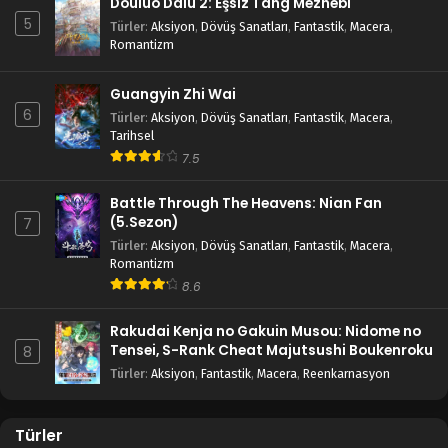
Douluo Dalu 2: Eşsiz Tang Mezhebi
5
Türler
:
Aksiyon
,
Dövüş Sanatları
,
Fantastik
,
Macera
,
Romantizm
Guangyin Zhi Wai
6
Türler
:
Aksiyon
,
Dövüş Sanatları
,
Fantastik
,
Macera
,
Tarihsel
7.5
Battle Through The Heavens: Nian Fan
(5.Sezon)
7
Türler
:
Aksiyon
,
Dövüş Sanatları
,
Fantastik
,
Macera
,
Romantizm
8.6
Rakudai Kenja no Gakuin Musou: Nidome no
Tensei, S-Rank Cheat Majutsushi Boukenroku
8
Türler
:
Aksiyon
,
Fantastik
,
Macera
,
Reenkarnasyon
Türler