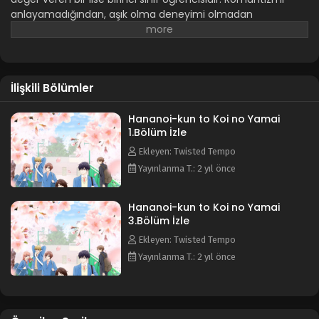
anlayamadığından, aşık olma deneyimi olmadan
yaşamaktan memnun olacağına karar verir.
Hotaru
yakın
arkadaşıyla bir kafede vakit geçirirken, yakışıklı bir onur
öğrencisi olan
Hananoi
'nin amansız ayrılığına tanık olur. Eve
dönerken karda tek başına otururken ona rastlar ve bir
İlişkili Bölümler
nezaket jesti olarak şemsiyesini uzatır. Hemen ertesi gün
Hananoi
,
Hotaru
'nun sınıfında belirir ve ona kız arkadaşı
olmasını teklif eder. Reddedilmesine rağmen
Hananoi-kun to Koi no Yamai
Hananoi
,
1.Bölüm İzle
Hotaru
'nun yanından ayrılmaz ve onu memnun etme
umuduyla özverili davranışlarda bulunur.
Hotaru
daha önce
Ekleyen: Twisted Tempo
hiç hissetmediği duygular hissetmeye başlar. Bu duyguların
Yayınlanma T.: 2 yıl önce
aşka dönüşebileceğine inanan
Hotaru
,
Hananoi
ile çıkmayı
kabul eder.
Hananoi-kun to Koi no Yamai
3.Bölüm İzle
Ekleyen: Twisted Tempo
Yayınlanma T.: 2 yıl önce