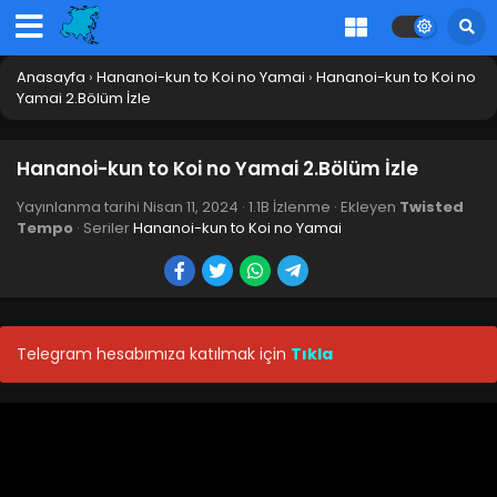
Anasayfa
›
Hananoi-kun to Koi no Yamai
›
Hananoi-kun to Koi no
Yamai 2.Bölüm İzle
Hananoi-kun to Koi no Yamai 2.Bölüm İzle
Yayınlanma tarihi
Nisan 11, 2024
·
1.1B İzlenme
· Ekleyen
Twisted
Tempo
· Seriler
Hananoi-kun to Koi no Yamai
Hananoi-kun to Koi no Yamai 12.Bölüm Final İzle
Blm 12 - Hananoi-kun to Koi no Yamai 12.Bölüm Final İzle -
Telegram hesabımıza katılmak için
Tıkla
Haziran 20, 2024
Hananoi-kun to Koi no Yamai 11.Bölüm İzle
Blm 11 - Hananoi-kun to Koi no Yamai 11.Bölüm İzle -
Haziran 13, 2024