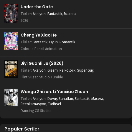
Under the Gate
Türler
:
Aksiyon
,
Fantastik
,
Macera
2026
Cheng Ye Xiao He
Türler
:
Fantastik
,
Oyun
,
Romantik
Colored Pencil Animation
Jiyi Guanli Ju (2026)
Türler
:
Aksiyon
,
Gizem
,
Psikolojik
,
Süper Güç
Flint Sugar, Studio Tumble
Wangu Zhizun: Li Yunxiao Zhuan
Türler
:
Aksiyon
,
Dövüş Sanatları
,
Fantastik
,
Macera
,
Reenkarnasyon
,
Tarihsel
Dancing CG Studio
Popüler Seriler