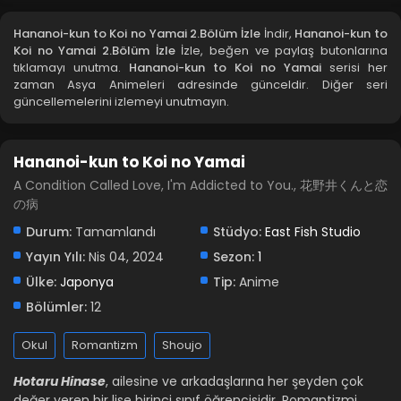
Hananoi-kun to Koi no Yamai 2.Bölüm İzle
İndir,
Hananoi-kun to
Koi no Yamai 2.Bölüm İzle
İzle, beğen ve paylaş butonlarına
tıklamayı unutma.
Hananoi-kun to Koi no Yamai
serisi her
zaman Asya Animeleri adresinde günceldir. Diğer seri
güncellemelerini izlemeyi unutmayın.
Hananoi-kun to Koi no Yamai
A Condition Called Love, I'm Addicted to You., 花野井くんと恋
の病
Durum:
Tamamlandı
Stüdyo:
East Fish Studio
Yayın Yılı:
Nis 04, 2024
Sezon:
1
Ülke:
Japonya
Tip:
Anime
Bölümler:
12
Okul
Romantizm
Shoujo
Hotaru Hinase
, ailesine ve arkadaşlarına her şeyden çok
değer veren bir lise birinci sınıf öğrencisidir. Romantizmi