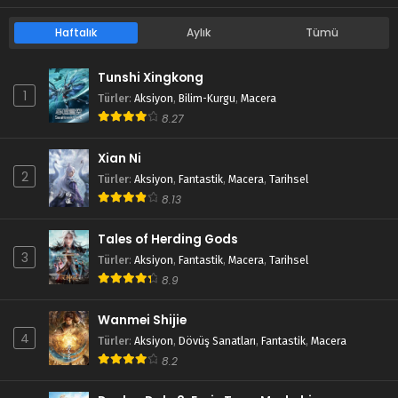
Haftalık
Aylık
Tümü
Tunshi Xingkong
1
Türler
:
Aksiyon
,
Bilim-Kurgu
,
Macera
8.27
Xian Ni
2
Türler
:
Aksiyon
,
Fantastik
,
Macera
,
Tarihsel
8.13
Tales of Herding Gods
3
Türler
:
Aksiyon
,
Fantastik
,
Macera
,
Tarihsel
8.9
Wanmei Shijie
4
Türler
:
Aksiyon
,
Dövüş Sanatları
,
Fantastik
,
Macera
8.2