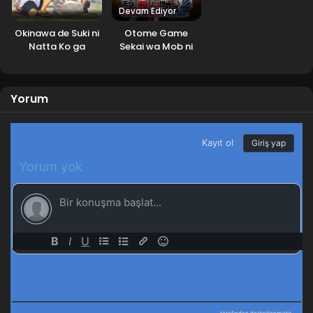
Devam Ediyor
Okinawa de Suki ni
Otome Game
Natta Ko ga
Sekai wa Mob ni
Hougen Sugite
Kibishii Sekai desu
Tsurasugiru
2.Sezon
Yorum