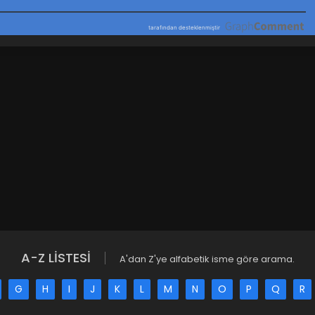
A-Z LİSTESİ
A'dan Z'ye alfabetik isme göre arama.
G
H
I
J
K
L
M
N
O
P
Q
R