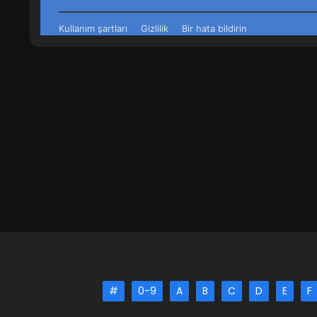
#
0-9
A
B
C
D
E
F