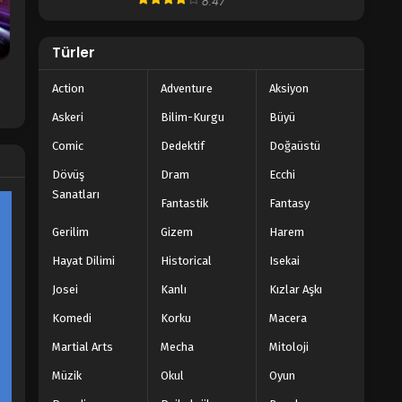
8.47
Türler
Action
Adventure
Aksiyon
Askeri
Bilim-Kurgu
Büyü
Comic
Dedektif
Doğaüstü
Dövüş
Dram
Ecchi
Sanatları
Fantastik
Fantasy
Gerilim
Gizem
Harem
Hayat Dilimi
Historical
Isekai
Josei
Kanlı
Kızlar Aşkı
Komedi
Korku
Macera
Martial Arts
Mecha
Mitoloji
Müzik
Okul
Oyun