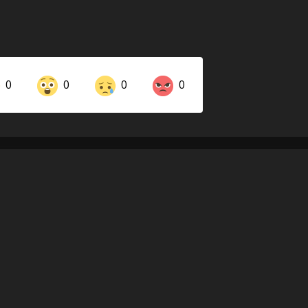
0
0
0
0
Share on LinkedIn
Share on Twitter
Share on Pinterest