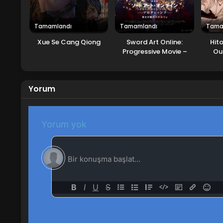
Tamamlandı
Tamamlandı
Tama
Xue Se Cang Qiong
Sword Art Online:
Hito
Progressive Movie –
Ou
Kuraki Yuuyami no
Scherzo
Yorum