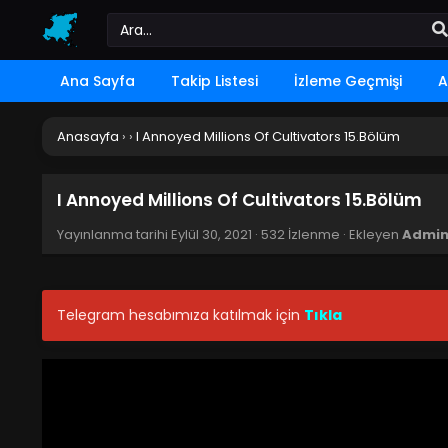
Ana Sayfa
Takip Listesi
İzleme Geçmişi
A
Anasayfa
›
›
I Annoyed Millions Of Cultivators 15.Bölüm
I Annoyed Millions Of Cultivators 15.Bölüm
Yayınlanma tarihi
Eylül 30, 2021
·
532 İzlenme
· Ekleyen
Admi
Telegram hesabımıza katılmak için
Tıkla