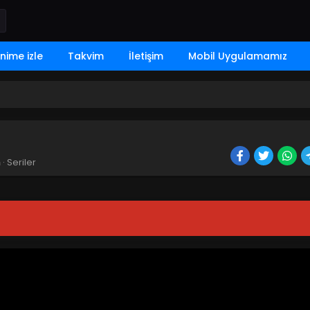
nime izle
Takvim
İletişim
Mobil Uygulamamız
n
· Seriler