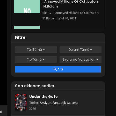
I Annoyed Millions Of Cultivators
14.Bölüm
Blm 14 - I Annoyed Millions Of Cultivators
14.Bölüm - Eylül 30, 2021
I Annoyed Millions Of Cultivators
13.Bölüm
Filtre
Blm 13 - I Annoyed Millions Of Cultivators
13.Bölüm - Eylül 26, 2021
Tür
Tümü
Durum
Tümü
I Annoyed Millions Of Cultivators
Tip
Tümü
Sıralama
Varsayılan
12.Bölüm
Ara
Blm 12 - I Annoyed Millions Of Cultivators
12.Bölüm - Eylül 26, 2021
Son eklenen seriler
I Annoyed Millions Of Cultivators
11.Bölüm
Under the Gate
Blm 11 - I Annoyed Millions Of Cultivators
Türler
:
Aksiyon
,
Fantastik
,
Macera
11.Bölüm - Eylül 25, 2021
2026
at
I Annoyed Millions Of Cultivators