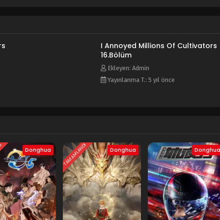
rs
I Annoyed Millions Of Cultivators
16.Bölüm
Ekleyen: Admin
Yayınlanma T.: 5 yıl önce
DI
TAMAMLANDI
Donghua
Donghua
Donghu