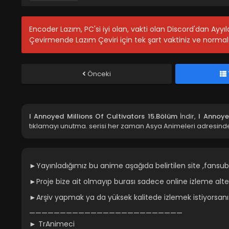
Encoder Lazım, PC'si iyi olan, vakti olan Discord'dan Ayy
Çevirmende Lazım Çeviri için tek şart vaktiniz ve normal 
Önceki
I Annoyed Millions Of Cultivators 15.Bölüm
İndir,
I Annoye
tıklamayı unutma.
serisi her zaman Asya Animeleri adresinde
►Yayınladığımız bu anime aşağıda belirtilen site ,fansub
►Proje bize ait olmayıp burası sadece online izleme altern
►Arşiv yapmak ya da yüksek kalitede izlemek istiyorsan
—————————————————————————
► TrAnimeci