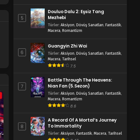
2.Bölüm
Blm 2 - I Annoyed Millions Of Cultivators
Douluo Dalu 2: Eşsiz Tang
2.Bölüm - Ağustos 23, 2021
Mezhebi
5
Türler
:
Aksiyon
,
Dövüş Sanatları
,
Fantastik
,
I Annoyed Millions Of Cultivators
Macera
,
Romantizm
1.Bölüm
Blm 1 - I Annoyed Millions Of Cultivators
Guangyin Zhi Wai
1.Bölüm - Ağustos 22, 2021
6
Türler
:
Aksiyon
,
Dövüş Sanatları
,
Fantastik
,
Macera
,
Tarihsel
7.5
Battle Through The Heavens:
Nian Fan (5.Sezon)
7
Türler
:
Aksiyon
,
Dövüş Sanatları
,
Fantastik
,
a
Macera
,
Romantizm
8.6
A Record Of A Mortal’s Journey
To Immortality
8
Türler
:
Aksiyon
,
Fantastik
,
Macera
,
Tarihsel