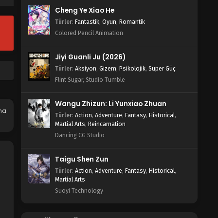
10.Bölüm
Cheng Ye Xiao He
Blm 10 - I Annoyed Millions Of Cultivators
Türler
:
Fantastik
,
Oyun
,
Romantik
10.Bölüm - Eylül 25, 2021
Colored Pencil Animation
I Annoyed Millions Of Cultivators
Jiyi Guanli Ju (2026)
9.Bölüm
Türler
:
Aksiyon
,
Gizem
,
Psikolojik
,
Süper Güç
Blm 9 - I Annoyed Millions Of Cultivators
Flint Sugar, Studio Tumble
9.Bölüm - Eylül 25, 2021
Wangu Zhizun: Li Yunxiao Zhuan
I Annoyed Millions Of Cultivators
na
8.Bölüm
Türler
:
Action
,
Adventure
,
Fantasy
,
Historical
,
Martial Arts
,
Reincarnation
Blm 8 - I Annoyed Millions Of Cultivators
Dancing CG Studio
8.Bölüm - Eylül 25, 2021
Taigu Shen Zun
I Annoyed Millions Of Cultivators
7.Bölüm
Türler
:
Action
,
Adventure
,
Fantasy
,
Historical
,
Martial Arts
Blm 7 - I Annoyed Millions Of Cultivators
Suoyi Technology
7.Bölüm - Eylül 25, 2021
I Annoyed Millions Of Cultivators