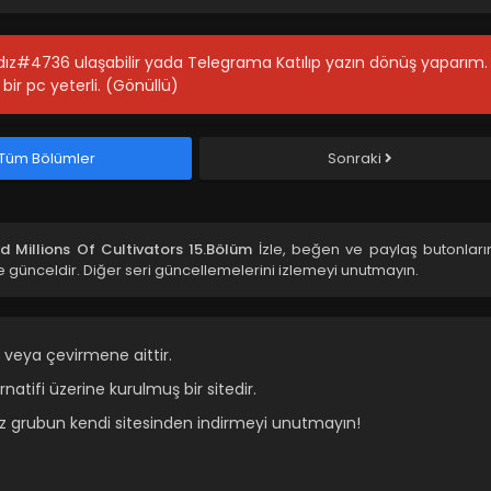
ıldız#4736 ulaşabilir yada Telegrama Katılıp yazın dönüş yaparım.
bir pc yeterli. (Gönüllü)
Tüm Bölümler
Sonraki
d Millions Of Cultivators 15.Bölüm
İzle, beğen ve paylaş butonları
 günceldir. Diğer seri güncellemelerini izlemeyi unutmayın.
 veya çevirmene aittir.
atifi üzerine kurulmuş bir sitedir.
ız grubun kendi sitesinden indirmeyi unutmayın!