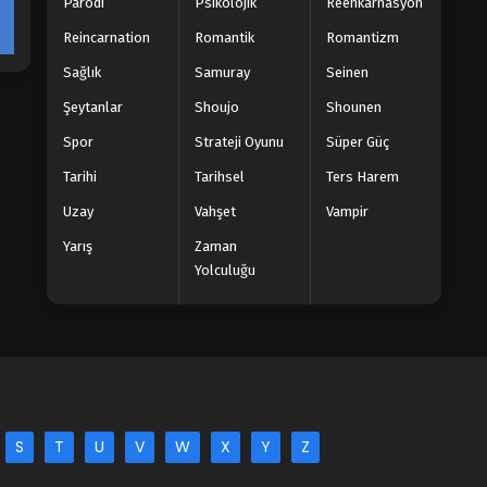
Parodi
Psikolojik
Reenkarnasyon
Reincarnation
Romantik
Romantizm
Sağlık
Samuray
Seinen
Şeytanlar
Shoujo
Shounen
Spor
Strateji Oyunu
Süper Güç
Tarihi
Tarihsel
Ters Harem
Uzay
Vahşet
Vampir
Yarış
Zaman
Yolculuğu
S
T
U
V
W
X
Y
Z