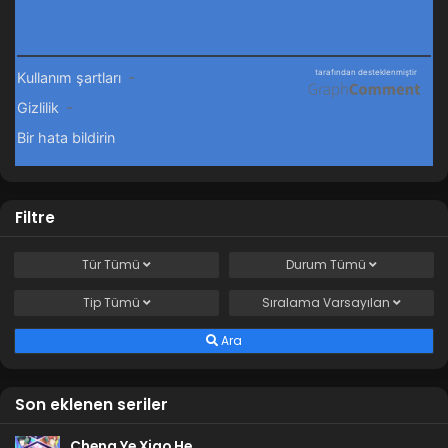
Filtre
Tür
Tümü
Durum
Tümü
Tip
Tümü
Sıralama
Varsayılan
Ara
Son eklenen seriler
Cheng Ye Xiao He