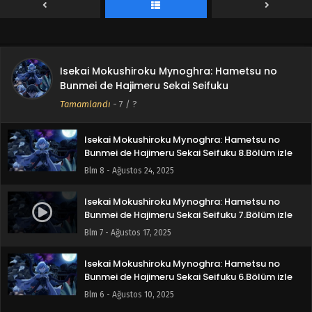
Isekai Mokushiroku Mynoghra: Hametsu no
Bunmei de Hajimeru Sekai Seifuku 10.Bölüm izle
Blm 10 - Eylül 7, 2025
Isekai Mokushiroku Mynoghra: Hametsu no
Isekai Mokushiroku Mynoghra: Hametsu no
Bunmei de Hajimeru Sekai Seifuku
Bunmei de Hajimeru Sekai Seifuku 9.Bölüm izle
Tamamlandı
-
7
/ ?
Blm 9 - Ağustos 31, 2025
Isekai Mokushiroku Mynoghra: Hametsu no
Bunmei de Hajimeru Sekai Seifuku 8.Bölüm izle
Blm 8 - Ağustos 24, 2025
Isekai Mokushiroku Mynoghra: Hametsu no
Bunmei de Hajimeru Sekai Seifuku 7.Bölüm izle
Blm 7 - Ağustos 17, 2025
Isekai Mokushiroku Mynoghra: Hametsu no
Bunmei de Hajimeru Sekai Seifuku 6.Bölüm izle
Blm 6 - Ağustos 10, 2025