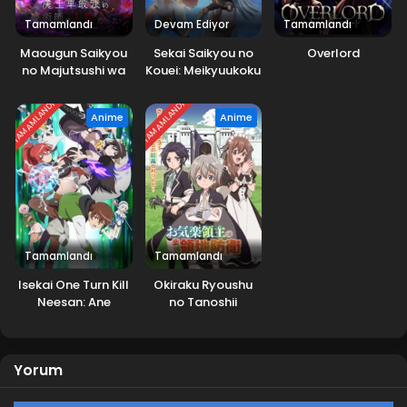
Tamamlandı
Devam Ediyor
Tamamlandı
Maougun Saikyou
Sekai Saikyou no
Overlord
no Majutsushi wa
Kouei: Meikyuukoku
Ningen datta
no Shinjin
Tansakusha
TAMAMLANDI
TAMAMLANDI
Anime
Anime
Tamamlandı
Tamamlandı
Isekai One Turn Kill
Okiraku Ryoushu
Neesan: Ane
no Tanoshii
Douhan no Isekai
Ryouchi Bouei:
Seikatsu
Seisankei Majutsu
Hajimemashita
de Na mo Naki
Yorum
Mura wo Saikyou
no Jousai Toshi ni