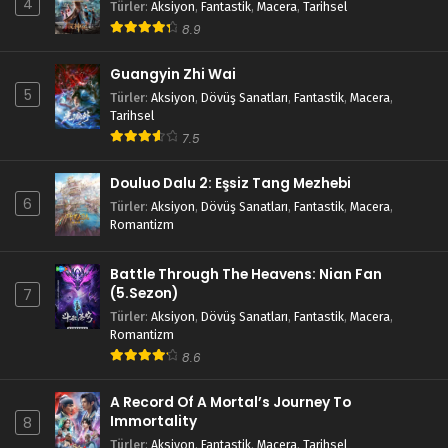
4
Türler
:
Aksiyon
,
Fantastik
,
Macera
,
Tarihsel
8.9
Guangyin Zhi Wai
5
Türler
:
Aksiyon
,
Dövüş Sanatları
,
Fantastik
,
Macera
,
Tarihsel
7.5
Douluo Dalu 2: Eşsiz Tang Mezhebi
6
Türler
:
Aksiyon
,
Dövüş Sanatları
,
Fantastik
,
Macera
,
Romantizm
Battle Through The Heavens: Nian Fan
(5.Sezon)
7
Türler
:
Aksiyon
,
Dövüş Sanatları
,
Fantastik
,
Macera
,
Romantizm
8.6
A Record Of A Mortal’s Journey To
Immortality
8
Türler
:
Aksiyon
,
Fantastik
,
Macera
,
Tarihsel