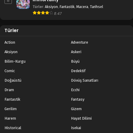
8
Türler
:
Aksiyon
,
Fantastik
,
Macera
,
Tarihsel
8.47
Türler
Action
Adventure
Aksiyon
Askeri
Bilim-Kurgu
Büyü
Comic
Dedektif
Doğaüstü
Dövüş Sanatları
Dram
Ecchi
Fantastik
Fantasy
Gerilim
Gizem
Harem
Hayat Dilimi
Historical
Isekai