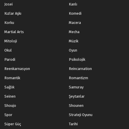
Josei
Kanlı
Kızlar Aşkı
Komedi
Korku
Macera
Martial Arts
Mecha
Mitoloji
Müzik
Okul
Oyun
Parodi
Psikolojik
Reenkarnasyon
Reincarnation
Romantik
Romantizm
Sağlık
Samuray
Seinen
Şeytanlar
Shoujo
Shounen
Spor
Strateji Oyunu
Süper Güç
Tarihi