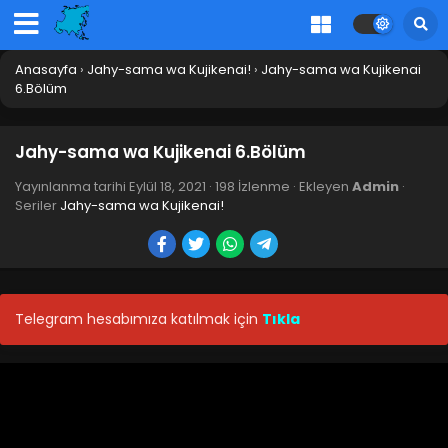
2022
Jahy-sama wa Kujikenai! 19.Bölüm
Anasayfa
›
Jahy-sama wa Kujikenai!
›
Jahy-sama wa Kujikenai
Blm 19 - Jahy-sama wa Kujikenai! 19.Bölüm - Ocak 27, 2022
6.Bölüm
Jahy-sama wa Kujikenai! 18.Bölüm
Jahy-sama wa Kujikenai 6.Bölüm
Blm 18 - Jahy-sama wa Kujikenai! 18.Bölüm - Ocak 27, 2022
Yayınlanma tarihi
Eylül 18, 2021
·
198 İzlenme
· Ekleyen
Admin
·
Seriler
Jahy-sama wa Kujikenai!
Jahy-sama wa Kujikenai! 17.Bölüm
Blm 17 - Jahy-sama wa Kujikenai! 17.Bölüm - Ocak 27, 2022
Jahy-sama wa Kujikenai! 16.Bölüm
Telegram hesabımıza katılmak için
Tıkla
Blm 16 - Jahy-sama wa Kujikenai! 16.Bölüm - Ocak 27, 2022
Jahy-sama wa Kujikenai! 15.Bölüm
Blm 15 - Jahy-sama wa Kujikenai! 15.Bölüm - Ocak 10, 2022