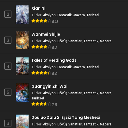
Xian Ni
2
Türler
:
Aksiyon
,
Fantastik
,
Macera
,
Tarihsel
8.13
Wanmei Shijie
3
Türler
:
Aksiyon
,
Dövüş Sanatları
,
Fantastik
,
Macera
8.2
Tales of Herding Gods
4
Türler
:
Aksiyon
,
Fantastik
,
Macera
,
Tarihsel
8.9
Guangyin Zhi Wai
5
Türler
:
Aksiyon
,
Dövüş Sanatları
,
Fantastik
,
Macera
,
Tarihsel
7.5
Douluo Dalu 2: Eşsiz Tang Mezhebi
6
Türler
:
Aksiyon
,
Dövüş Sanatları
,
Fantastik
,
Macera
,