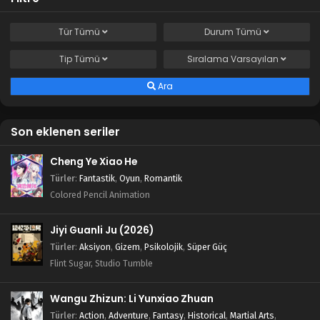
Tür
Tümü
Durum
Tümü
Tip
Tümü
Sıralama
Varsayılan
Ara
Son eklenen seriler
Cheng Ye Xiao He
Türler
:
Fantastik
,
Oyun
,
Romantik
Colored Pencil Animation
Jiyi Guanli Ju (2026)
Türler
:
Aksiyon
,
Gizem
,
Psikolojik
,
Süper Güç
Flint Sugar, Studio Tumble
Wangu Zhizun: Li Yunxiao Zhuan
Türler
:
Action
,
Adventure
,
Fantasy
,
Historical
,
Martial Arts
,