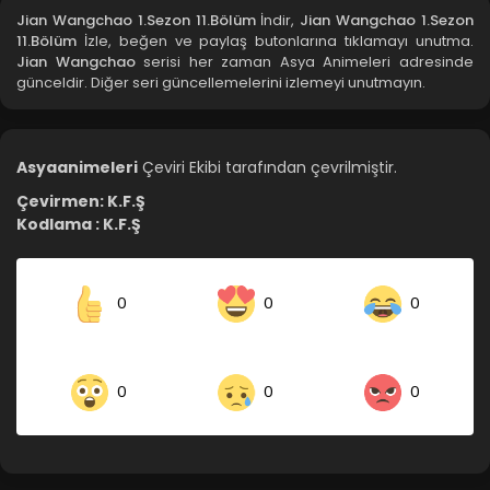
Blm 8 - Jian Wangchao 1.Sezon 8.Bölüm - Aralık 1, 2021
Jian Wangchao 1.Sezon 11.Bölüm
İndir,
Jian Wangchao 1.Sezon
11.Bölüm
İzle, beğen ve paylaş butonlarına tıklamayı unutma.
Jian Wangchao
serisi her zaman Asya Animeleri adresinde
Jian Wangchao 1.Sezon 7.Bölüm
günceldir. Diğer seri güncellemelerini izlemeyi unutmayın.
Blm 7 - Jian Wangchao 1.Sezon 7.Bölüm - Aralık 1, 2021
Jian Wangchao 1.Sezon 6.Bölüm
Asyaanimeleri
Çeviri Ekibi tarafından çevrilmiştir.
Blm 6 - Jian Wangchao 1.Sezon 6.Bölüm - Aralık 1, 2021
Çevirmen: K.F.Ş
Kodlama : K.F.Ş
Jian Wangchao 1.Sezon 5.Bölüm
Blm 5 - Jian Wangchao 1.Sezon 5.Bölüm - Aralık 1, 2021
0
0
0
Jian Wangchao 1.Sezon 4.Bölüm
Blm 4 - Jian Wangchao 1.Sezon 4.Bölüm - Aralık 1, 2021
0
0
0
Jian Wangchao 1.Sezon 3.Bölüm
Blm 3 - Jian Wangchao 1.Sezon 3.Bölüm - Aralık 1, 2021