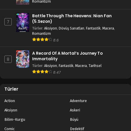
Romantizm
Battle Through The Heavens: Nian Fan
(5.Sezon)
7
Türler
:
Aksiyon
,
Dövüş Sanatları
,
Fantastik
,
Macera
,
Romantizm
8.6
A Record Of A Mortal’s Journey To
Immortality
8
Türler
:
Aksiyon
,
Fantastik
,
Macera
,
Tarihsel
8.47
Türler
Action
Adventure
Aksiyon
Askeri
Bilim-Kurgu
Büyü
Comic
Dedektif