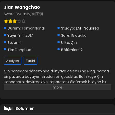
Jian Wangchao 1.Sezon 2.Bölüm
Jian Wangchao
Blm - Jian Wangchao 1.Sezon 2.Bölüm - Aralık 1, 2021
Sword Dynasty, 剣王朝
Jian Wangchao 1.Sezon 1.Bölüm
Durum:
Tamamlandı
Stüdyo:
EMT Squared
Blm 1 - Jian Wangchao 1.Sezon 1.Bölüm - Aralık 1, 2021
Yayın Yılı:
2017
Süre:
15 dakika
Sezon:
1
Ülke:
Çin
Tip:
Donghua
Bölümler:
12
Aksiyon
Tarihi
Çin hanedanı döneminde dünyaya gelen Ding Ning, normal
bir pazarda büyüyen sıradan bir çocuktur. Bu hikaye Çin
Hanedanı'nı devirmek ve imparatoru öldürmek isteyen bir
çocuğun hikayesidir.​ Animenin diğer isimleri: Sword Dynasty
剣王朝
İlişkili Bölümler