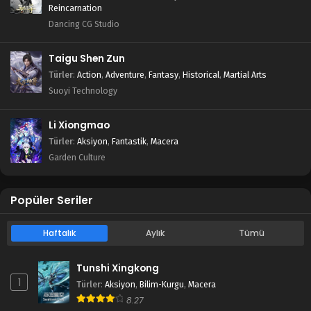
Reincarnation
Dancing CG Studio
Taigu Shen Zun
Türler
:
Action
,
Adventure
,
Fantasy
,
Historical
,
Martial Arts
Suoyi Technology
Li Xiongmao
Türler
:
Aksiyon
,
Fantastik
,
Macera
Garden Culture
Popüler Seriler
Haftalık
Aylık
Tümü
Tunshi Xingkong
1
Türler
:
Aksiyon
,
Bilim-Kurgu
,
Macera
8.27