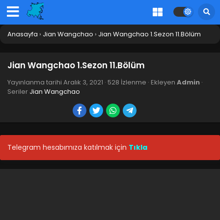
Anasayfa
›
Jian Wangchao
›
Jian Wangchao 1.Sezon 11.Bölüm
Jian Wangchao 1.Sezon 11.Bölüm
Yayınlanma tarihi
Aralık 3, 2021
·
528 İzlenme
· Ekleyen
Admin
·
Seriler
Jian Wangchao
Telegram hesabımıza katılmak için
Tıkla