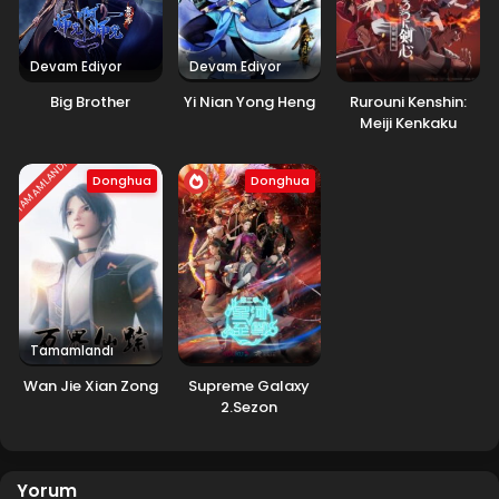
Devam Ediyor
Devam Ediyor
Big Brother
Yi Nian Yong Heng
Rurouni Kenshin:
Meiji Kenkaku
Romantan
(2.Sezon)
TAMAMLANDI
Donghua
Donghua
Tamamlandı
Wan Jie Xian Zong
Supreme Galaxy
2.Sezon
Yorum