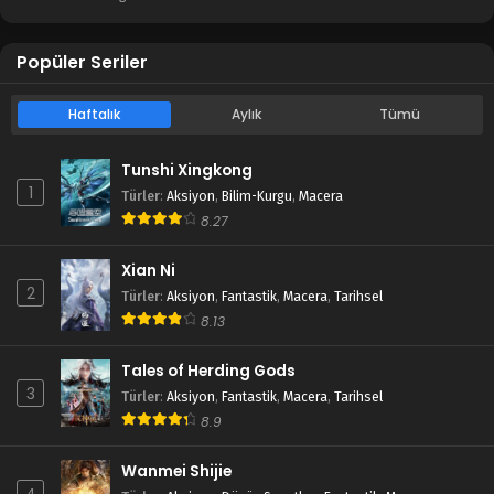
Popüler Seriler
Haftalık
Aylık
Tümü
Tunshi Xingkong
1
Türler
:
Aksiyon
,
Bilim-Kurgu
,
Macera
8.27
Xian Ni
2
Türler
:
Aksiyon
,
Fantastik
,
Macera
,
Tarihsel
8.13
Tales of Herding Gods
3
Türler
:
Aksiyon
,
Fantastik
,
Macera
,
Tarihsel
8.9
Wanmei Shijie