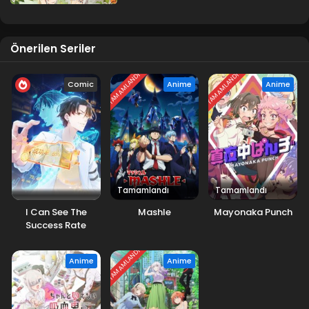
Önerilen Seriler
TAMAMLANDI
TAMAMLANDI
Comic
Anime
Anime
Tamamlandı
Tamamlandı
I Can See The
Mashle
Mayonaka Punch
Success Rate
TAMAMLANDI
Anime
Anime