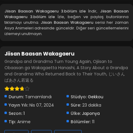
Jiisan Baasan Wakagaeru 3.bölüm izle
İndir,
Jiisan Baasan
Wakagaeru 3.bölüm izle
İzle, beğen ve paylaş butonlarına
tıklamayı unutma.
Jiisan Baasan Wakagaeru
serisi her zaman
Asya Animeleri adresinde günceldir. Diğer seri güncellemelerini
izlemeyi unutmayın.
Jiisan Baasan Wakagaeru
Grandpa and Grandma Turn Young Again, Ojiisan to
Obaasan ga Wakagaetta Hanashi, A Story About a Grandpa
and Grandma Who Returned Back to Their Youth, じいさん
ばあさん若返る
Durum:
Tamamlandı
Stüdyo:
Gekkou
Yayın Yılı:
Nis 07, 2024
Süre:
23 dakika
Sezon:
1
Ülke:
Japonya
Tip:
Anime
Bölümler:
11