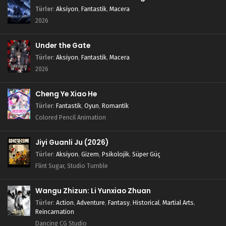
Türler
:
Aksiyon
,
Fantastik
,
Macera
2026
Under the Gate
Türler
:
Aksiyon
,
Fantastik
,
Macera
2026
Cheng Ye Xiao He
Türler
:
Fantastik
,
Oyun
,
Romantik
Colored Pencil Animation
Jiyi Guanli Ju (2026)
Türler
:
Aksiyon
,
Gizem
,
Psikolojik
,
Süper Güç
Flint Sugar, Studio Tumble
Wangu Zhizun: Li Yunxiao Zhuan
Türler
:
Action
,
Adventure
,
Fantasy
,
Historical
,
Martial Arts
,
Reincarnation
Dancing CG Studio