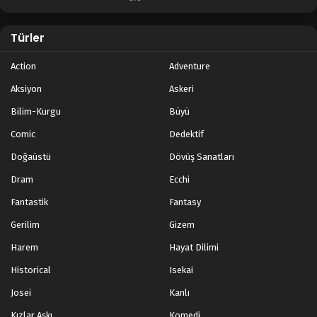
Türler
Action
Adventure
Aksiyon
Askeri
Bilim-Kurgu
Büyü
Comic
Dedektif
Doğaüstü
Dövüş Sanatları
Dram
Ecchi
Fantastik
Fantasy
Gerilim
Gizem
Harem
Hayat Dilimi
Historical
Isekai
Josei
Kanlı
Kızlar Aşkı
Komedi