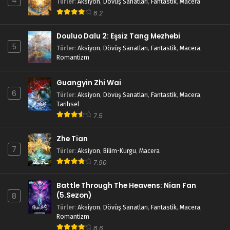
4
Türler
:
Aksiyon
,
Dövüş Sanatları
,
Fantastik
,
Macera
8.2
Douluo Dalu 2: Eşsiz Tang Mezhebi
5
Türler
:
Aksiyon
,
Dövüş Sanatları
,
Fantastik
,
Macera
,
Romantizm
Guangyin Zhi Wai
6
Türler
:
Aksiyon
,
Dövüş Sanatları
,
Fantastik
,
Macera
,
Tarihsel
7.5
Zhe Tian
7
Türler
:
Aksiyon
,
Bilim-Kurgu
,
Macera
7.90
Battle Through The Heavens: Nian Fan
(5.Sezon)
8
Türler
:
Aksiyon
,
Dövüş Sanatları
,
Fantastik
,
Macera
,
Romantizm
8.6