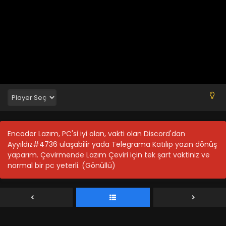
Jiisan Baasan Wakagaeru 11.bölüm izle
Blm 11 - Temmuz 2, 2024
Jiisan Baasan Wakagaeru 10.bölüm izle
Blm 10 - Temmuz 2, 2024
Jiisan Baasan Wakagaeru 9.bölüm izle
Blm 9 - Temmuz 2, 2024
Encoder Lazım, PC'si iyi olan, vakti olan Discord'dan
Jiisan Baasan Wakagaeru 8.bölüm izle
Ayyıldız#4736 ulaşabilir yada Telegrama Katılıp yazın dönüş
Blm 8 - Temmuz 2, 2024
yaparım. Çevirmende Lazım Çeviri için tek şart vaktiniz ve
normal bir pc yeterli. (Gönüllü)
Jiisan Baasan Wakagaeru 7.bölüm izle
Blm 7 - Mayıs 22, 2024
Jiisan Baasan Wakagaeru 6.bölüm izle