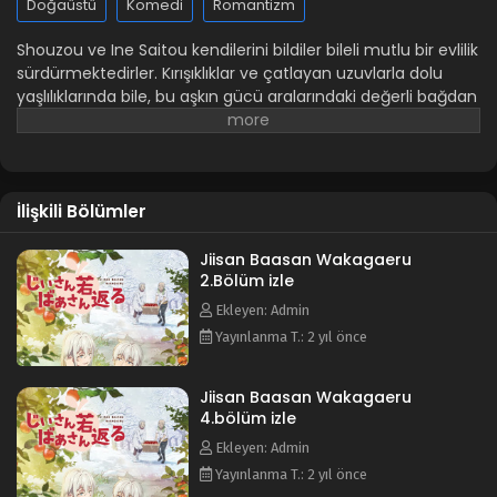
Doğaüstü
Komedi
Romantizm
Shouzou ve Ine Saitou kendilerini bildiler bileli mutlu bir evlilik
sürdürmektedirler. Kırışıklıklar ve çatlayan uzuvlarla dolu
yaşlılıklarında bile, bu aşkın gücü aralarındaki değerli bağdan
anlaşılmaktadır. Ve sonra, rastgele bir gün, uyandıklarında
yeniden genç olduklarını görürler! Yeni keşfettikleri genç ve
çekici bedenlerine rağmen, Shouzou ve Ine her zamanki gibi
aynı kalırlar.
Jiisan Baasan Wakagaeru
, genç ve yaşlı çiftin
İlişkili Bölümler
günlük yaşamlarını sürdürmelerini, aileleriyle vakit
geçirmelerini ve gençlerin beklentilerine meydan
okumalarını konu alıyor.
Jiisan Baasan Wakagaeru
2.Bölüm izle
Ekleyen: Admin
Yayınlanma T.: 2 yıl önce
Jiisan Baasan Wakagaeru
4.bölüm izle
Ekleyen: Admin
Yayınlanma T.: 2 yıl önce