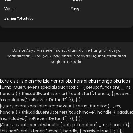
Vampir
Yarış
Zaman Yolculuğu
Bu site
Asya Animeleri
sunucularında herhangi bir dosya
barındırmaz. Tüm içerik, bağlantısı olmayan üçüncü taraflarca
sağlanmaktadır.
kore dizisi izle
anime izle
hentai oku
hentai oku
manga oku
iqos
iluma
jQuery.event.special.touchstart = { setup: function( _, ns,
handle ) { this.addEventListener("touchstart", handle, { passive:
!ns.includes("noPreventDefault") }); } };
jQuery.event.special.touchmove = { setup: function( _, ns,
handle ) { this.addEventListener("touchmove", handle, { passive:
!ns.includes("noPreventDefault") }); } };
jQuery.event.special.wheel = { setup: function( _, ns, handle ){
this.addEventListener("wheel", handle, { passive: true }); } };