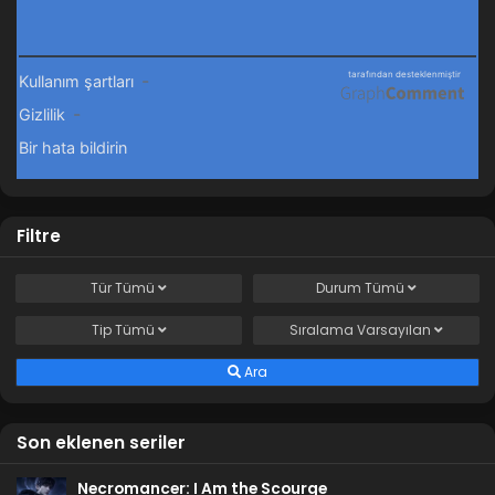
Filtre
Tür
Tümü
Durum
Tümü
Tip
Tümü
Sıralama
Varsayılan
Ara
Son eklenen seriler
Necromancer: I Am the Scourge