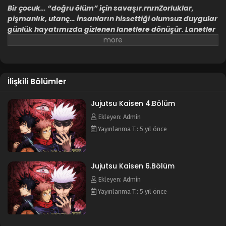
Bir çocuk… “doğru ölüm” için savaşır.rnrnZorluklar,
pişmanlık, utanç… İnsanların hissettiği olumsuz duygular
günlük hayatımızda gizlenen lanetlere dönüşür. Lanetler
tüm dünyaya yayılır; insanları korkunç bir talihsizliğe,
hatta ölüme götürebilir. Dahası, lanetler yalnızca başka
bir lanetle defedilebilir.rnrnItadori Yuji sıradan bir lise
hayatı yaşamakla birlikte çok büyük bir fiziksel güce
İlişkili Bölümler
sahiptir. Bir gün, lanetlerce saldırıya uğrayan bir
arkadaşını kurtarmak için İki Yüzlü Hayalet’in parmağını
yer ve laneti kendi ruhuna alır. Artık İki Yüzlü Hayalet ile
Jujutsu Kaisen 4.Bölüm
aynı bedeni paylaşmaktadır. Büyücülerin en güçlüsü
Ekleyen: Admin
olan Gojo Satoru’nun yönlendirmesiyle, lanetlerle
Yayınlanma T.: 5 yıl önce
savaşan bir organizasyon olan Tokyo Büyükşehir Teknik
Büyücülük Lisesi’ne kabul edilir. Böylece, bir laneti def
etmek için lanete dönüşen çocuğun kahramanlık masalı;
Jujutsu Kaisen 6.Bölüm
asla geri dönemeyeceği hayatı başlar.
Ekleyen: Admin
Yayınlanma T.: 5 yıl önce