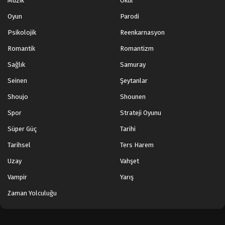
Müzik
Okul
Oyun
Parodi
Psikolojik
Reenkarnasyon
Romantik
Romantizm
Sağlık
Samuray
Seinen
Şeytanlar
Shoujo
Shounen
Spor
Strateji Oyunu
Süper Güç
Tarihi
Tarihsel
Ters Harem
Uzay
Vahşet
Vampir
Yarış
Zaman Yolculuğu