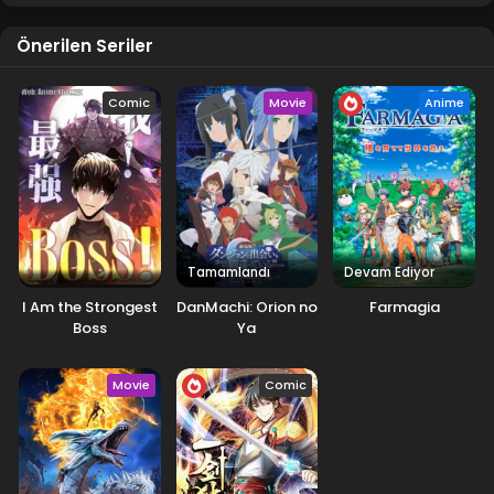
Önerilen Seriler
Comic
Movie
Anime
Tamamlandı
Devam Ediyor
I Am the Strongest
DanMachi: Orion no
Farmagia
Boss
Ya
Movie
Comic