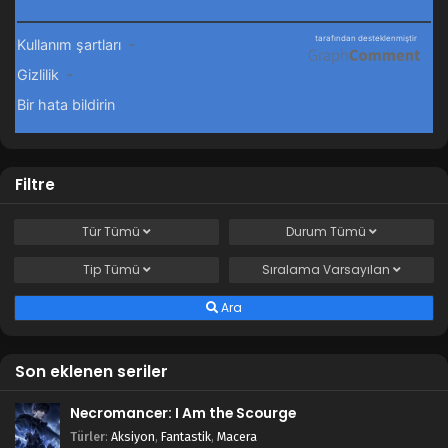
Filtre
Tür
Tümü
Durum
Tümü
Tip
Tümü
Sıralama
Varsayılan
Ara
Son eklenen seriler
Necromancer: I Am the Scourge
Türler
:
Aksiyon
,
Fantastik
,
Macera