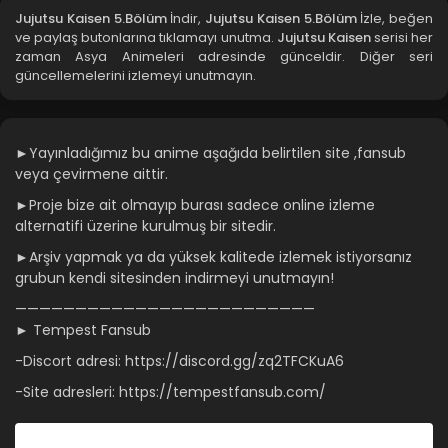
Jujutsu Kaisen 5.Bölüm
İndir,
Jujutsu Kaisen 5.Bölüm
İzle, beğen
ve paylaş butonlarına tıklamayı unutma.
Jujutsu Kaisen
serisi her
Jujutsu Kaisen 1.Bölüm
zaman Asya Animeleri adresinde günceldir. Diğer seri
güncellemelerini izlemeyi unutmayın.
Blm 1 - Jujutsu Kaisen 1.Bölüm - Eylül 9, 2021
►Yayınladığımız bu anime aşağıda belirtilen site ,fansub
veya çevirmene aittir.
►Proje bize ait olmayıp burası sadece online izleme
alternatifi üzerine kurulmuş bir sitedir.
►Arşiv yapmak ya da yüksek kalitede izlemek istiyorsanız
grubun kendi sitesinden indirmeyi unutmayın!
—————————————————————————
► Tempest Fansub
-Discort adresi: https://discord.gg/zq2TFCKuA6
-Site adresleri: https://tempestfansub.com/