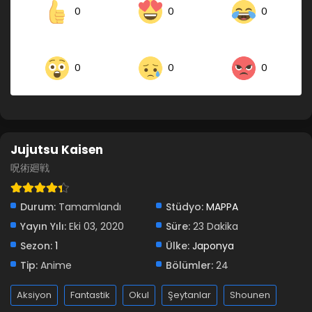
0
0
0
0
0
0
Jujutsu Kaisen
呪術廻戦
Durum:
Tamamlandı
Stüdyo:
MAPPA
Yayın Yılı:
Eki 03, 2020
Süre:
23 Dakika
Sezon:
1
Ülke:
Japonya
Tip:
Anime
Bölümler:
24
Aksiyon
Fantastik
Okul
Şeytanlar
Shounen