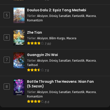
Douluo Dalu 2: Eşsiz Tang Mezhebi
5
Türler
:
Aksiyon
,
Dövüş Sanatları
,
Fantastik
,
Macera
,
Romantizm
Zhe Tian
6
Türler
:
Aksiyon
,
Bilim-Kurgu
,
Macera
7.90
Guangyin Zhi Wai
7
Türler
:
Aksiyon
,
Dövüş Sanatları
,
Fantastik
,
Macera
,
Tarihsel
7.5
Battle Through The Heavens: Nian Fan
(5.Sezon)
8
Türler
:
Aksiyon
,
Dövüş Sanatları
,
Fantastik
,
Macera
,
Romantizm
8.6