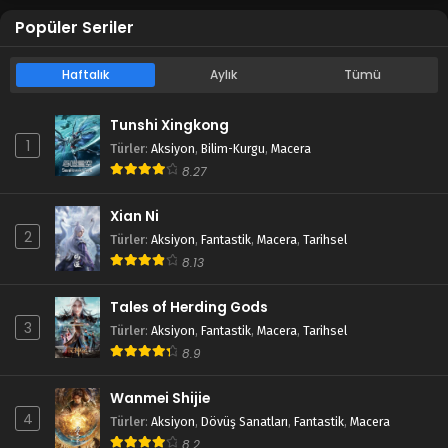
Popüler Seriler
Haftalık
Aylık
Tümü
Tunshi Xingkong
1
Türler
:
Aksiyon
,
Bilim-Kurgu
,
Macera
8.27
Xian Ni
2
Türler
:
Aksiyon
,
Fantastik
,
Macera
,
Tarihsel
8.13
Tales of Herding Gods
3
Türler
:
Aksiyon
,
Fantastik
,
Macera
,
Tarihsel
8.9
Wanmei Shijie
4
Türler
:
Aksiyon
,
Dövüş Sanatları
,
Fantastik
,
Macera
8.2