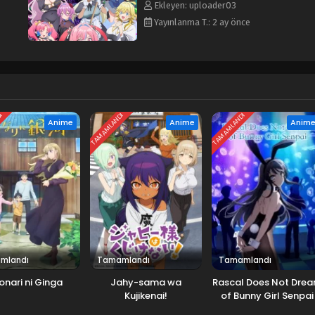
Ekleyen: uploader03
Yayınlanma T.: 2 ay önce
DI
TAMAMLANDI
TAMAMLANDI
Anime
Anime
Anim
mlandı
Tamamlandı
Tamamlandı
onari ni Ginga
Jahy-sama wa
Rascal Does Not Dre
Kujikenai!
of Bunny Girl Senpai