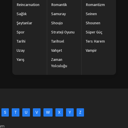
Reincarnation
Romantik
Romantizm
Sağlık
Samuray
Seinen
Şeytanlar
Shoujo
Shounen
Spor
Strateji Oyunu
Süper Güç
Tarihi
Tarihsel
Ters Harem
Uzay
Vahşet
Vampir
Yarış
Zaman
Yolculuğu
S
T
U
V
W
X
Y
Z
Tüm