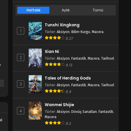
Haftalık
Aylık
Tümü
Tunshi Xingkong
1
Türler
:
Aksiyon
,
Bilim-Kurgu
,
Macera
8.27
Xian Ni
2
Türler
:
Aksiyon
,
Fantastik
,
Macera
,
Tarihsel
p
8.13
Tales of Herding Gods
3
Türler
:
Aksiyon
,
Fantastik
,
Macera
,
Tarihsel
r.
8.9
r
Wanmei Shijie
4
Türler
:
Aksiyon
,
Dövüş Sanatları
,
Fantastik
,
Macera
i
8.2