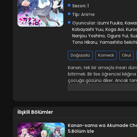
Sezon:
1
Tip:
Anime
Oyuncular:
Izumi Fuuka
,
Kawas
Kobayashi Yuu
,
Koga Aoi
,
Kuro
Nanjou Yoshino
,
Ogura Yui
,
Su
Tono Hikaru
,
Yamashita Seiich
Doğaüstü
Komedi
Okul
Kanan, tek bir amaçla insan dünyas
bitirmek. Bir lise öğrencisi kılığı
çocuğa gözünü diker. Ancak tam 
doğru sarar. Onu yutmak yerine, K
tatmadan yaşamış biri için, lise
Garip randevular, el ele tutuşma 
zamanlar gururlu olan iblis her ad
İlişkili Bölümler
gereken çocuk hakkında, tatlı, ka
Kanan-sama wa Akumade Cho
5.Bölüm izle