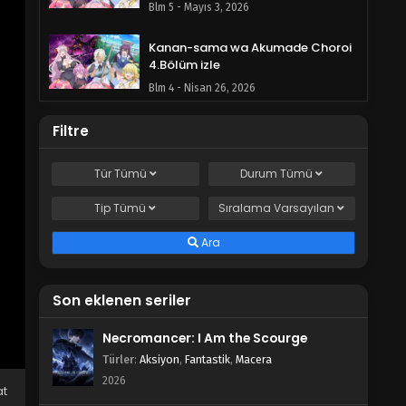
Blm 5 - Mayıs 3, 2026
Kanan-sama wa Akumade Choroi
4.Bölüm izle
Blm 4 - Nisan 26, 2026
Kanan-sama wa Akumade Choroi
Filtre
3.Bölüm izle
Blm 3 - Nisan 24, 2026
Tür
Tümü
Durum
Tümü
Tip
Tümü
Kanan-sama wa Akumade Choroi
Sıralama
Varsayılan
2.Bölüm izle
Ara
Blm 2 - Nisan 11, 2026
Kanan-sama wa Akumade Choroi
Son eklenen seriler
1.Bölüm izle
Blm 1 - Nisan 5, 2026
Necromancer: I Am the Scourge
Türler
:
Aksiyon
,
Fantastik
,
Macera
2026
at