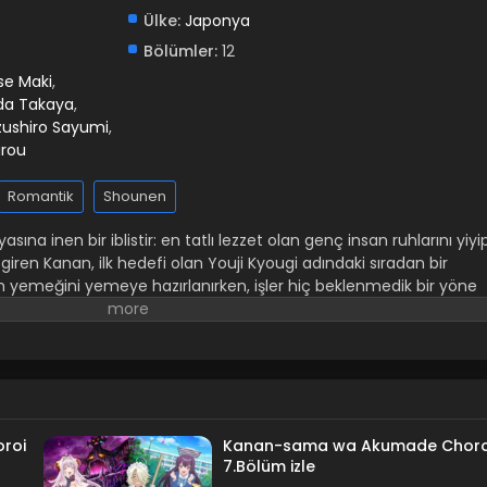
Ülke:
Japonya
Bölümler:
12
e Maki
,
da Takaya
,
zushiro Sayumi
,
irou
Romantik
Shounen
ına inen bir iblistir: en tatlı lezzet olan genç insan ruhlarını yiyi
na giren Kanan, ilk hedefi olan Youji Kyougi adındaki sıradan bir
yemeğini yemeye hazırlanırken, işler hiç beklenmedik bir yöne
anan Youji ile bir “romantik sözleşme” yapar. Binlerce yıldır aşkı
 romantizmini idare etmek herhangi bir avdan daha korkutucu olu
talihsizlikleri ve tam olarak adlandıramadığı duygular arasında, bi
ımda kendini telaş içinde bulur. Aşık bir iblis ve onun avı olması
otik ve ilklerle dolu bir doğaüstü romantik komedi.
roi
Kanan-sama wa Akumade Choro
7.Bölüm izle