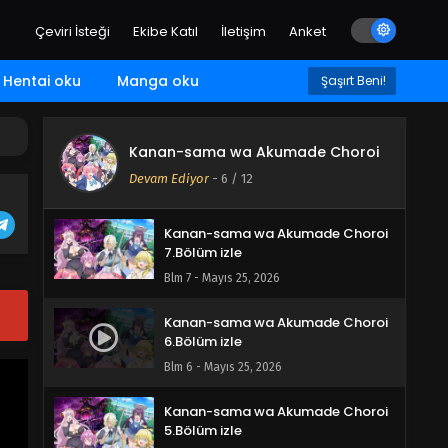
Çeviri İsteği
Ekibe Katıl
İletişim
Anket
Hentai oku
Manga oku
Şaşırt Beni!
Kanan-sama wa Akumade Choroi
Kanan-sama wa Akumade Choroi
8.Bölüm izle
Devam Ediyor
-
6
/ 12
Blm 8 - Mayıs 25, 2026
Kanan-sama wa Akumade Choroi
7.Bölüm izle
Blm 7 - Mayıs 25, 2026
Kanan-sama wa Akumade Choroi
6.Bölüm izle
Blm 6 - Mayıs 25, 2026
Kanan-sama wa Akumade Choroi
5.Bölüm izle