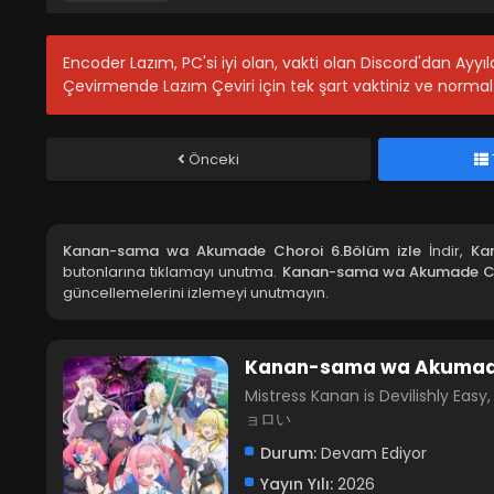
Encoder Lazım, PC'si iyi olan, vakti olan Discord'dan Ayy
Çevirmende Lazım Çeviri için tek şart vaktiniz ve normal 
Önceki
Kanan-sama wa Akumade Choroi 6.Bölüm izle
İndir,
Ka
butonlarına tıklamayı unutma.
Kanan-sama wa Akumade C
güncellemelerini izlemeyi unutmayın.
Kanan-sama wa Akumad
Mistress Kanan is Devilishly 
ョロい
Durum:
Devam Ediyor
Yayın Yılı:
2026