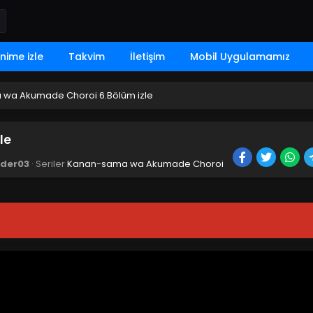
nime izle
Takvim
İletişim
Mobil Uygulamamız
wa Akumade Choroi 6.Bölüm izle
le
der03
· Seriler
Kanan-sama wa Akumade Choroi