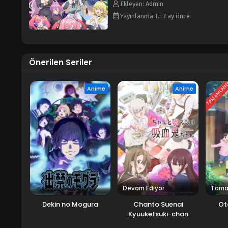
Ekleyen: Admin
Yayınlanma T.: 3 ay önce
Önerilen Seriler
TAMAMLAN
Anime
Anime
Devam Ediyor
Tama
Dekin no Mogura
Chanto Suenai
Ot
Kyuuketsuki-chan