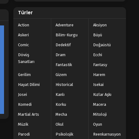
Türler
Action
Adventure
Aksiyon
Askeri
Bilim-Kurgu
Büyü
Comic
Dedektif
Doğaüstü
Dövüş
Dram
Ecchi
Sanatları
Fantastik
Fantasy
Gerilim
Gizem
Harem
Hayat Dilimi
Historical
Isekai
Josei
Kanlı
Kızlar Aşkı
Komedi
Korku
Macera
Martial Arts
Mecha
Mitoloji
Müzik
Okul
Oyun
Parodi
Psikolojik
Reenkarnasyon