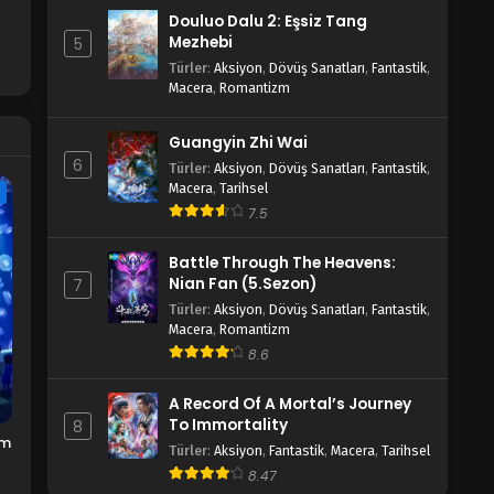
Douluo Dalu 2: Eşsiz Tang
Mezhebi
5
Türler
:
Aksiyon
,
Dövüş Sanatları
,
Fantastik
,
Macera
,
Romantizm
Guangyin Zhi Wai
6
Türler
:
Aksiyon
,
Dövüş Sanatları
,
Fantastik
,
Macera
,
Tarihsel
e
7.5
Battle Through The Heavens:
Nian Fan (5.Sezon)
7
Türler
:
Aksiyon
,
Dövüş Sanatları
,
Fantastik
,
Macera
,
Romantizm
8.6
A Record Of A Mortal’s Journey
To Immortality
8
am
Türler
:
Aksiyon
,
Fantastik
,
Macera
,
Tarihsel
8.47