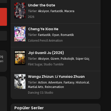
Under the Gate
Türler
:
Aksiyon
,
Fantastik
,
Macera
2026
Cheng Ye Xiao He
Türler
:
Fantastik
,
Oyun
,
Romantik
Colored Pencil Animation
Jiyi Guanli Ju (2026)
aş
Türler
:
Aksiyon
,
Gizem
,
Psikolojik
,
Süper Güç
ri
Flint Sugar, Studio Tumble
Wangu Zhizun: Li Yunxiao Zhuan
Türler
:
Action
,
Adventure
,
Fantasy
,
Historical
,
Martial Arts
,
Reincarnation
Dancing CG Studio
Popüler Seriler