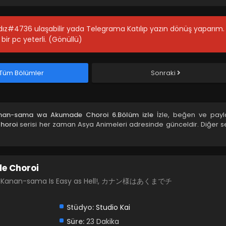
ıldız#4736 ulaşabilir yada Telegrama Katılıp yazın dönüş yaparım.
bir pc yeterli. (Gönüllü)
Tüm Bölümler
Sonraki
nan-sama wa Akumade Choroi 6.Bölüm izle
İzle, beğen ve payl
horoi
serisi her zaman Asya Animeleri adresinde günceldir. Diğer se
e Choroi
Easy, Kanan-sama Is Easy as Hell!, カナン様はあくまでチ
Stüdyo:
Studio Kai
Süre:
23 Dakika