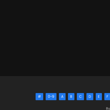
#
0-9
A
B
C
D
E
F
Bu