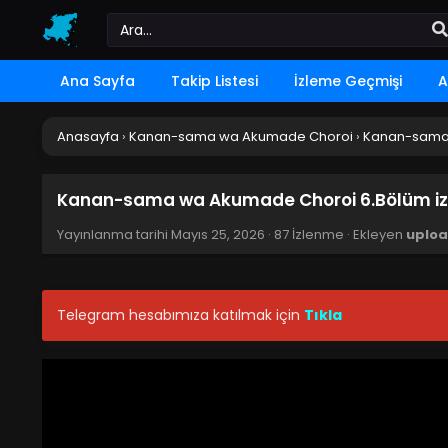
Ana Sayfa
Takip Listesi
İzleme Geçmişi
A
Anasayfa
›
Kanan-sama wa Akumade Choroi
›
Kanan-sama 
Kanan-sama wa Akumade Choroi 6.Bölüm iz
Yayınlanma tarihi
Mayıs 25, 2026
·
87 İzlenme
· Ekleyen
uploa
Telegram hesabımıza katılmak için
Tıkla