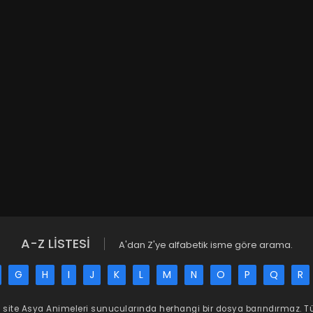
A-Z LİSTESİ
A'dan Z'ye alfabetik isme göre arama.
G
H
I
J
K
L
M
N
O
P
Q
R
 site
Asya Animeleri
sunucularında herhangi bir dosya barındırmaz. 