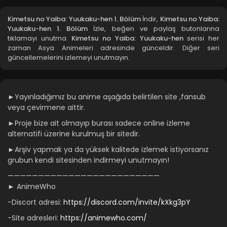
Kimetsu no Yaiba: Yuukaku-hen 1. Bölüm
İndir,
Kimetsu no Yaiba:
Yuukaku-hen 1. Bölüm
İzle, beğen ve paylaş butonlarına
tıklamayı unutma.
Kimetsu no Yaiba: Yuukaku-hen
serisi her
zaman Asya Animeleri adresinde günceldir. Diğer seri
güncellemelerini izlemeyi unutmayın.
►Yayınladığımız bu anime aşağıda belirtilen site ,fansub
veya çevirmene aittir.
►Proje bize ait olmayıp burası sadece online izleme
alternatifi üzerine kurulmuş bir sitedir.
►Arşiv yapmak ya da yüksek kalitede izlemek istiyorsanız
grubun kendi sitesinden indirmeyi unutmayın!
—————————————————————————
► AnimeWho
-Discort adresi:
https://discord.com/invite/kXkg3pY
-Site adresleri:
https://animewho.com/