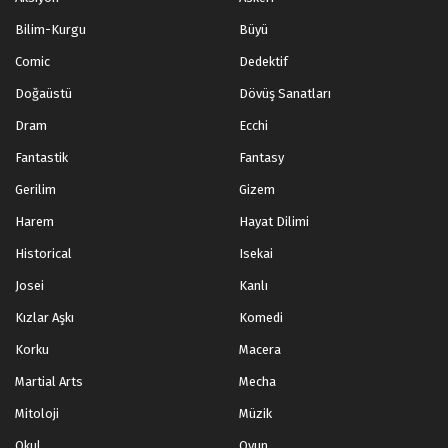
Bilim-Kurgu
Büyü
Comic
Dedektif
Doğaüstü
Dövüş Sanatları
Dram
Ecchi
Fantastik
Fantasy
Gerilim
Gizem
Harem
Hayat Dilimi
Historical
Isekai
Josei
Kanlı
Kızlar Aşkı
Komedi
Korku
Macera
Martial Arts
Mecha
Mitoloji
Müzik
Okul
Oyun