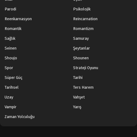
Parodi
Psikolojik
Reenkarnasyon
Reincarnation
Romantik
Romantizm
Sağlık
Samuray
Seinen
Şeytanlar
Shoujo
Shounen
Spor
Strateji Oyunu
Süper Güç
Tarihi
Tarihsel
Ters Harem
Uzay
Vahşet
Vampir
Yarış
Zaman Yolculuğu