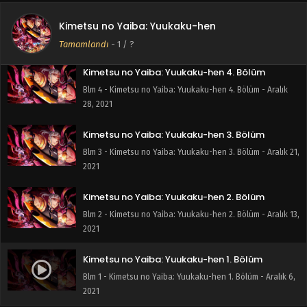
Kimetsu no Yaiba: Yuukaku-hen 5. Bölüm
Kimetsu no Yaiba: Yuukaku-hen
Blm 5 - Kimetsu no Yaiba: Yuukaku-hen 5. Bölüm - Ocak 2,
2022
Tamamlandı
-
1
/ ?
Kimetsu no Yaiba: Yuukaku-hen 4. Bölüm
Blm 4 - Kimetsu no Yaiba: Yuukaku-hen 4. Bölüm - Aralık
28, 2021
Kimetsu no Yaiba: Yuukaku-hen 3. Bölüm
Blm 3 - Kimetsu no Yaiba: Yuukaku-hen 3. Bölüm - Aralık 21,
2021
Kimetsu no Yaiba: Yuukaku-hen 2. Bölüm
Blm 2 - Kimetsu no Yaiba: Yuukaku-hen 2. Bölüm - Aralık 13,
2021
Kimetsu no Yaiba: Yuukaku-hen 1. Bölüm
Blm 1 - Kimetsu no Yaiba: Yuukaku-hen 1. Bölüm - Aralık 6,
2021