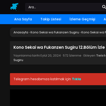
Ana Sayfa
Takip Listesi
İzleme Geçmişi
A
Anasayfa
›
Kono Sekai wa Fukanzen Sugiru
›
Kono Sekai wa F
Kono Sekai wa Fukanzen Sugiru 12.Bölüm İzle
Yayınlanma tarihi
Eylül 20, 2024
·
572 İzlenme
· Ekleyen
Twis
Sugiru
Telegram hesabımıza katılmak için
Tıkla