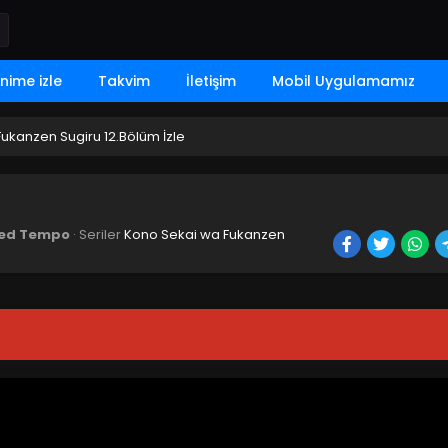
nime izle
Takvim
İletişim
Mobil Uygulamamız
ukanzen Sugiru 12.Bölüm İzle
ted Tempo
· Seriler
Kono Sekai wa Fukanzen