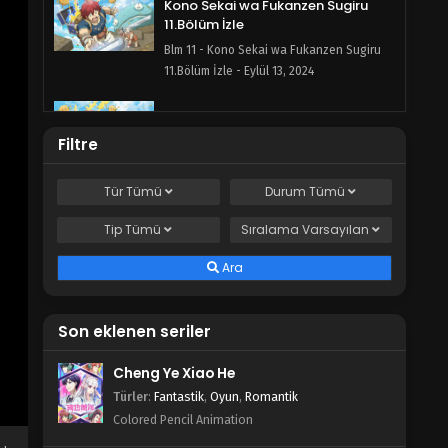
Kono Sekai wa Fukanzen Sugiru
11.Bölüm İzle
Blm 11 - Kono Sekai wa Fukanzen Sugiru
11.Bölüm İzle - Eylül 13, 2024
Kono Sekai wa Fukanzen Sugiru
10.Bölüm İzle
Filtre
Blm 10 - Kono Sekai wa Fukanzen Sugiru
10.Bölüm İzle - Eylül 7, 2024
Tür
Tümü
Durum
Tümü
Kono Sekai wa Fukanzen Sugiru
Tip
Tümü
Sıralama
Varsayılan
9.Bölüm İzle
Ara
Blm 9 - Kono Sekai wa Fukanzen Sugiru
9.Bölüm İzle - Ağustos 31, 2024
Son eklenen seriler
Kono Sekai wa Fukanzen Sugiru
8.Bölüm İzle
Cheng Ye Xiao He
Blm 8 - Kono Sekai wa Fukanzen Sugiru
Türler
:
Fantastik
,
Oyun
,
Romantik
8.Bölüm İzle - Ağustos 23, 2024
Colored Pencil Animation
Kono Sekai wa Fukanzen Sugiru