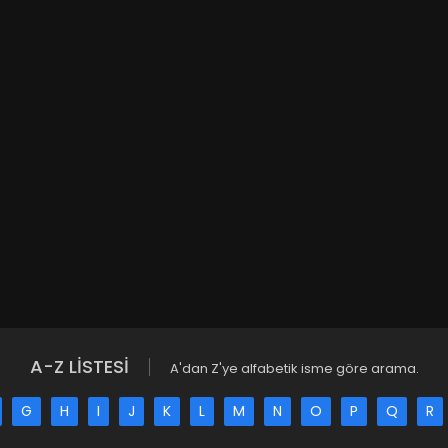
A-Z LİSTESİ
A'dan Z'ye alfabetik isme göre arama.
G
H
I
J
K
L
M
N
O
P
Q
R