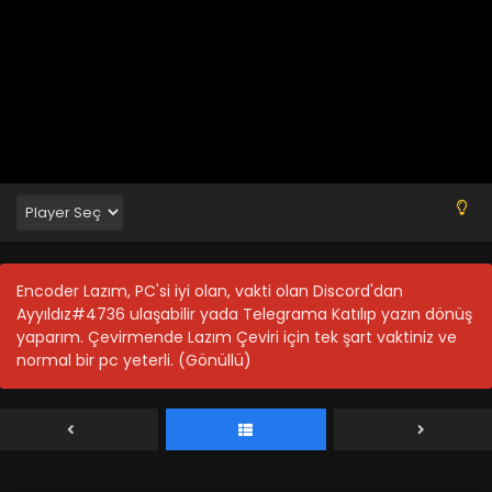
Kuroneko to Majo no Kyoushitsu 9.Bölüm izle
Blm 9 - Haziran 7, 2026
Encoder Lazım, PC'si iyi olan, vakti olan Discord'dan
Kuroneko to Majo no Kyoushitsu 8.Bölüm izle
Ayyıldız#4736 ulaşabilir yada Telegrama Katılıp yazın dönüş
Blm 8 - Haziran 7, 2026
yaparım. Çevirmende Lazım Çeviri için tek şart vaktiniz ve
normal bir pc yeterli. (Gönüllü)
Kuroneko to Majo no Kyoushitsu 7.Bölüm izle
Blm 7 - Haziran 7, 2026
Kuroneko to Majo no Kyoushitsu 6.Bölüm izle