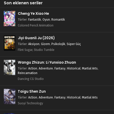
Son eklenen seriler
Cheng Ye Xiao He
Türler
:
Fantastik
,
Oyun
,
Romantik
Colored Pencil Animation
Jiyi Guanli Ju (2026)
Türler
:
Aksiyon
,
Gizem
,
Psikolojik
,
Süper Güç
Flint Sugar, Studio Tumble
Wangu Zhizun: Li Yunxiao Zhuan
Türler
:
Action
,
Adventure
,
Fantasy
,
Historical
,
Martial Arts
,
Reincarnation
Dancing CG Studio
Taigu Shen Zun
Türler
:
Action
,
Adventure
,
Fantasy
,
Historical
,
Martial Arts
Suoyi Technology