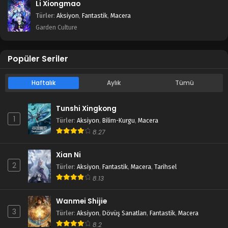
Li Xiongmao
Türler
:
Aksiyon
,
Fantastik
,
Macera
Garden Culture
Popüler Seriler
Haftalık
Aylık
Tümü
Tunshi Xingkong
1
Türler
:
Aksiyon
,
Bilim-Kurgu
,
Macera
8.27
Xian Ni
2
Türler
:
Aksiyon
,
Fantastik
,
Macera
,
Tarihsel
8.13
Wanmei Shijie
3
Türler
:
Aksiyon
,
Dövüş Sanatları
,
Fantastik
,
Macera
8.2