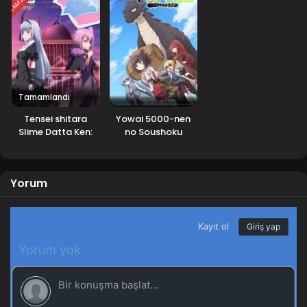
Tamamlandı
Tensei shitara
Yowai 5000-nen
Slime Datta Ken:
no Soushoku
Coleus no Yume
Dragon, Iwarenaki
Jaryuu Nintei
Yorum