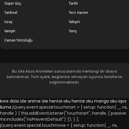
Süper Güç
Tarihi
Tarihsel
Ters Harem
Uzay
Vahşet
Vampir
Yarış
Zaman Yolculuğu
Bu site
Asya Animeleri
sunucularında herhangi bir dosya
barındırmaz. Tüm içerik, bağlantısı olmayan üçüncü taraflarca
sağlanmaktadır.
kore dizisi izle
anime izle
hentai oku
hentai oku
manga oku
iqos
iluma
jQuery.event.special.touchstart = { setup: function( _, ns,
handle ) { this.addEventListener("touchstart", handle, { passive:
!ns.includes("noPreventDefault") }); } };
jQuery.event.special.touchmove = { setup: function( _, ns,