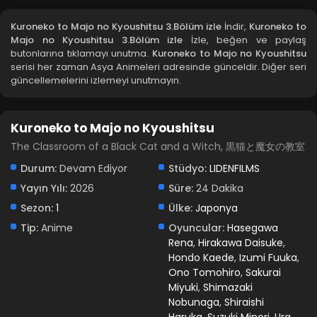
Kuroneko to Majo no Kyoushitsu 3.Bölüm izle
İndir,
Kuroneko to
Majo no Kyoushitsu 3.Bölüm izle
İzle, beğen ve paylaş
butonlarına tıklamayı unutma.
Kuroneko to Majo no Kyoushitsu
serisi her zaman Asya Animeleri adresinde günceldir. Diğer seri
güncellemelerini izlemeyi unutmayın.
Kuroneko to Majo no Kyoushitsu
The Classroom of a Black Cat and a Witch, 黒猫と魔女の教室
Durum:
Devam Ediyor
Stüdyo:
LIDENFILMS
Yayın Yılı:
2026
Süre:
24 Dakika
Sezon:
1
Ülke:
Japonya
Tip:
Anime
Oyuncular:
Hasegawa
Rena
,
Hirakawa Daisuke
,
Hondo Kaede
,
Izumi Fuuka
,
Ono Tomohiro
,
Sakurai
Miyuki
,
Shimazaki
Nobunaga
,
Shiraishi