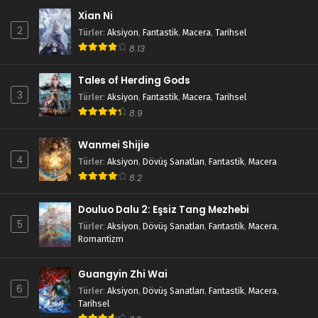
Xian Ni
2
Türler
:
Aksiyon
,
Fantastik
,
Macera
,
Tarihsel
8.13
Tales of Herding Gods
3
Türler
:
Aksiyon
,
Fantastik
,
Macera
,
Tarihsel
8.9
Wanmei Shijie
4
Türler
:
Aksiyon
,
Dövüş Sanatları
,
Fantastik
,
Macera
8.2
Douluo Dalu 2: Eşsiz Tang Mezhebi
5
Türler
:
Aksiyon
,
Dövüş Sanatları
,
Fantastik
,
Macera
,
Romantizm
Guangyin Zhi Wai
6
Türler
:
Aksiyon
,
Dövüş Sanatları
,
Fantastik
,
Macera
,
Tarihsel