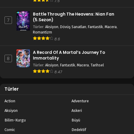
7.5
Battle Through The Heavens: Nian Fan
(5.Sezon)
7
Türler
:
Aksiyon
,
Dövüş Sanatları
,
Fantastik
,
Macera
,
Romantizm
8.6
A Record Of A Mortal’s Journey To
Immortality
8
Türler
:
Aksiyon
,
Fantastik
,
Macera
,
Tarihsel
8.47
Türler
Action
Adventure
Aksiyon
Askeri
Bilim-Kurgu
Büyü
Comic
Dedektif