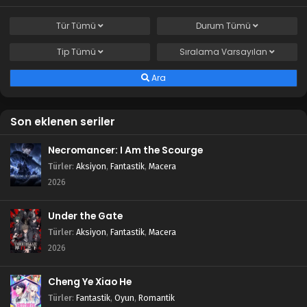
Tür
Tümü
Durum
Tümü
Tip
Tümü
Sıralama
Varsayılan
Ara
Son eklenen seriler
Necromancer: I Am the Scourge
Türler
:
Aksiyon
,
Fantastik
,
Macera
2026
Under the Gate
Türler
:
Aksiyon
,
Fantastik
,
Macera
2026
Cheng Ye Xiao He
Türler
:
Fantastik
,
Oyun
,
Romantik