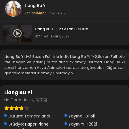
Liang Bu Yi
Tamamlandı
-
1-48
/ 48
Liang Bu Yi 1-2.Sezon Full izle
Blm 1-48 - Ekim 1, 2025
Liang Bu Yi 1-2.Sezon Full izle
İndir,
Liang Bu Yi 1-2.Sezon Full izle
İzle, beğen ve paylaş butonlarına tıklamayı unutma.
Liang Bu Yi
serisi her zaman Asya Animeleri adresinde günceldir. Diğer seri
güncellemelerini izlemeyi unutmayın.
Liang Bu Yi
No Doubt In Us, 两不疑
Durum:
Tamamlandı
Yayıncı:
Bilibili
Stüdyo:
Paper Plane
Yayın Yılı:
2021