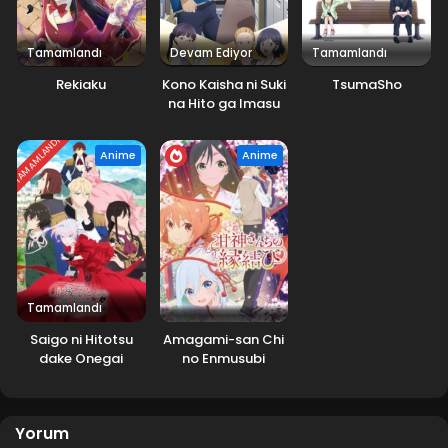
Tamamlandı
Devam Ediyor
Tamamlandı
Rekiaku
Kono Kaisha ni Suki
TsumaSho
na Hito ga Imasu
TAMAMLANDI
Anime
Anime
Tamamlandı
Saigo ni Hitotsu
Amagami-san Chi
dake Onegai
no Enmusubi
shitemo Yoroshii
deshou ka
Yorum