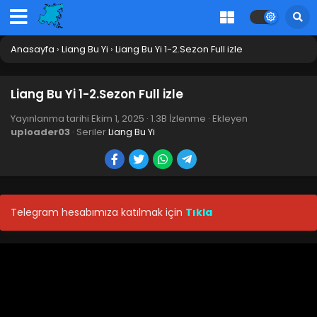
Anasayfa
›
Liang Bu Yi
›
Liang Bu Yi 1-2.Sezon Full izle
Liang Bu Yi 1-2.Sezon Full izle
Yayınlanma tarihi
Ekim 1, 2025
·
1.3B İzlenme
· Ekleyen
uploader03
· Seriler
Liang Bu Yi
Telegram hesabımıza katılmak için
Tıkla