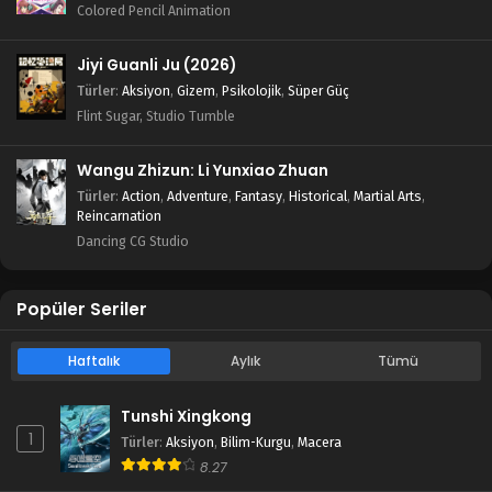
Colored Pencil Animation
Jiyi Guanli Ju (2026)
Türler
:
Aksiyon
,
Gizem
,
Psikolojik
,
Süper Güç
Flint Sugar, Studio Tumble
Wangu Zhizun: Li Yunxiao Zhuan
Türler
:
Action
,
Adventure
,
Fantasy
,
Historical
,
Martial Arts
,
Reincarnation
Dancing CG Studio
Popüler Seriler
Haftalık
Aylık
Tümü
Tunshi Xingkong
1
Türler
:
Aksiyon
,
Bilim-Kurgu
,
Macera
8.27